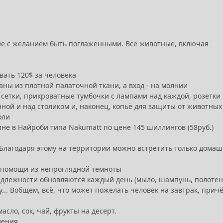
 не с желанием быть поглаженными. Все животные, включая
вать 120$ за человека
аны из плотной палаточной ткани, а вход - на молнии
з сетки, прикроватные тумбочки с лампами над каждой, розетки 
нной и над столиком и, наконец, копьё для защиты от животных
оли
не в Найроби типа Nakumatt по цене 145 шиллингов (58руб.)
 Благодаря этому на территории можно встретить только дома
 о помощи из непроглядной темноты
надлежности обновляются каждый день (мыло, шампунь, полотен
ду... Вобщем, всё, что может пожелать человек на завтрак, прич
масло, сок, чай, фрукты на десерт.
ления.