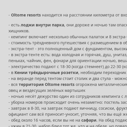
-
Oltome resorts
находится на расстоянии километра от вх
- есть
лоджи внутри парка
, они дороже и ночью там опа
хищников.
- кемпинг включает несколько обычных палаток и 8 экстра
- стоимость трёхдневного путешествия с размещением в обы
- экстра-тент - это полноценный дом с фундаментом, высо
- в экстра-тенте есть: вода холодная и горячая, душ, уни
пеньках, чайник, фен, фонари для ориентации ночью, вешал
- электричество подают с 18-30 (когда стемнеет) до 22-30 (
- в
Кении трёхдырочные розетки
, необходим переходник
- на веранде перед тентом стоит столик и два стула - мож
- вся
территория Oltome resorts
огорожена металлическим
овец и вездесущих зелёных мартышек
- ночью несёт дежурство один из сотрудников кемпинга с
- уборка номеров происходит очень незаметно: постель з
- завтрак в 8-30, на завтрак подают яичницу, сосиски, фрук
официант сам всё приносит-уносит, уточняя, что вы ещё же
- обед около 16 часов, если вы не на
сафари
. На обед подаю
- ужин в 21-30, набор блюд тот же, что и на обеде, но пов