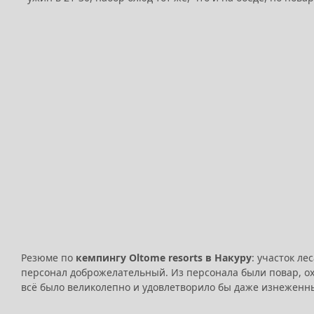
Резюме по
кемпингу Oltome resorts в Накуру
: участок л
персонал доброжелательный. Из персонала были повар, охр
всё было великолепно и удовлетворило бы даже изнеженных