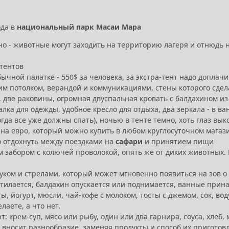
ода в
национальный парк Масаи Мара
сно - животные могут заходить на территорию лагеря и отнюдь
-тентов
чной палатке - 550$ за человека, за экстра-тент надо доплачи
ким потолком, верандой и коммуникациями, стены которого сдел
таз, две раковины, огромная двуспальная кровать с балдахином и
ка для одежды, удобное кресло для отдыха, два зеркала - в ва
когда все уже должны спать), ночью в тенте темно, хоть глаз вык
 на евро, который можно купить в любом круглосуточном магази
но отдохнуть между поездками на
сафари
и принятием пищи
 забором с колючей проволокой, опять же от диких животных.
 луком и стрелами, который может мгновенно появиться на зов
астилается, балдахин опускается или поднимается, ванные при
ты, йогурт, мюсли, чай-кофе с молоком, тосты с джемом, сок, во
лаете, а что нет.
т: крем-суп, мясо или рыбу, один или два гарнира, соуса, хлеб, 
ар вносит разнообразие, заменяя продукты и способ их приготов