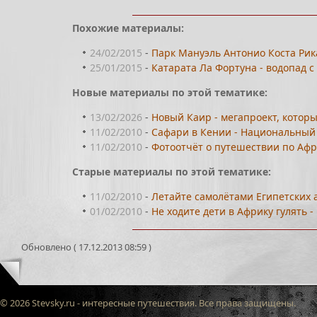
Похожие материалы:
24/02/2015
-
Парк Мануэль Антонио Коста Рика
25/01/2015
-
Катарата Ла Фортуна - водопад с
Новые материалы по этой тематике:
13/02/2026
-
Новый Каир - мегапроект, котор
11/02/2010
-
Сафари в Кении - Национальный
11/02/2010
-
Фотоотчёт о путешествии по Афри
Старые материалы по этой тематике:
11/02/2010
-
Летайте самолётами Египетских а
01/02/2010
-
Не ходите дети в Африку гулять
Обновлено ( 17.12.2013 08:59 )
© 2026 Stevsky.ru - интересные путешествия. Все права защищены.