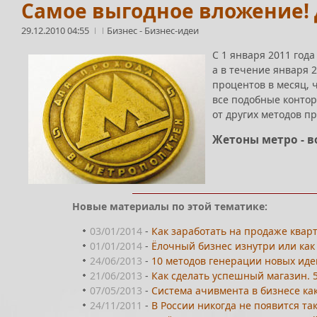
Самое выгодное вложение! 
29.12.2010 04:55
Бизнес
-
Бизнес-идеи
С 1 января 2011 год
а в течение января 
процентов в месяц, 
все подобные контор
от других методов п
Жетоны метро - в
Новые материалы по этой тематике:
03/01/2014
-
Как заработать на продаже квар
01/01/2014
-
Ёлочный бизнес изнутри или как
24/06/2013
-
10 методов генерации новых иде
21/06/2013
-
Как сделать успешный магазин. 
07/05/2013
-
Система ачивмента в бизнесе ка
24/11/2011
-
В России никогда не появится та