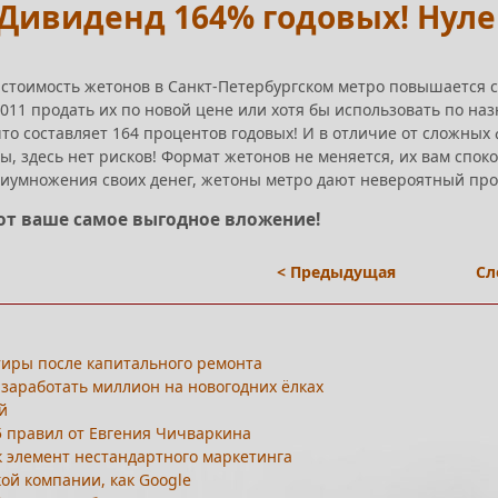
Дивиденд 164% годовых! Нуле
а стоимость жетонов в Санкт-Петербургском метро повышается с 
2011 продать их по новой цене или хотя бы использовать по на
что составляет 164 процентов годовых! И в отличие от сложных
ы, здесь нет рисков! Формат жетонов не меняется, их вам спок
риумножения своих денег, жетоны метро дают невероятный про
от ваше самое выгодное вложение!
< Предыдущая
Сл
тиры после капитального ремонта
 заработать миллион на новогодних ёлках
й
5 правил от Евгения Чичваркина
к элемент нестандартного маркетинга
кой компании, как Google