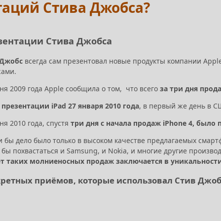
таций Стива Джобса?
зентации Стива Джобса
 Джобс
всегда сам презентовал новые продукты компании Appl
жами.
ня 2009 года Apple сообщила о том, что всего
за три дня прод
е
презентации iPad 27 января 2010 года
, в первый же день в С
ня 2010 года, спустя
три дня с начала продаж iPhone 4, был
и бы дело было только в высоком качестве предлагаемых смарт
 бы похвастаться и Samsung, и Nokia, и многие другие произво
т таких молниеносных продаж заключается в уникальност
кретных приёмов, которые использовал Стив Джо