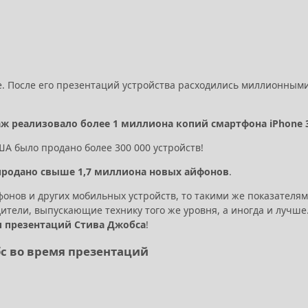
e. После его презентаций устройства расходились миллионным
аж реализовало более 1 миллиона копий смартфона iPhone 
ША было продано более 300 000 устройств!
о продано свыше 1,7 миллиона новых айфонов
.
фонов и других мобильных устройств, то такими же показателя
дители, выпускающие технику того же уровня, а иногда и лучше
и презентаций Стива Джобса
!
бс во время презентаций