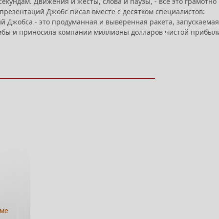
екундам. Движения и жесты, слова и паузы, - всё это грамотно
презентаций Джобс писал вместе c десятком специалистов:
й Джобса - это продуманная и выверенная ракета, запускаемая
омбы и приносила компании миллионы долларов чистой прибыл
юме