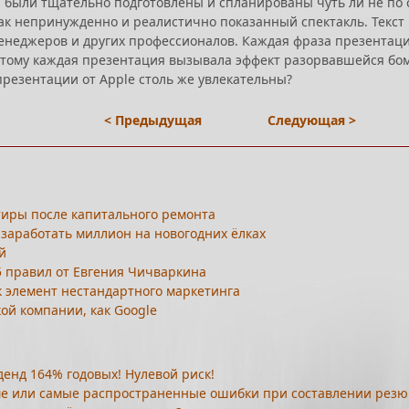
и были тщательно подготовлены и спланированы чуть ли не по с
к непринужденно и реалистично показанный спектакль. Текст 
менеджеров и других профессионалов. Каждая фраза презентаци
оэтому каждая презентация вызывала эффект разорвавшейся б
 презентации от Apple столь же увлекательны?
< Предыдущая
Следующая >
тиры после капитального ремонта
 заработать миллион на новогодних ёлках
й
5 правил от Евгения Чичваркина
к элемент нестандартного маркетинга
кой компании, как Google
енд 164% годовых! Нулевой риск!
ме или самые распространенные ошибки при составлении рез