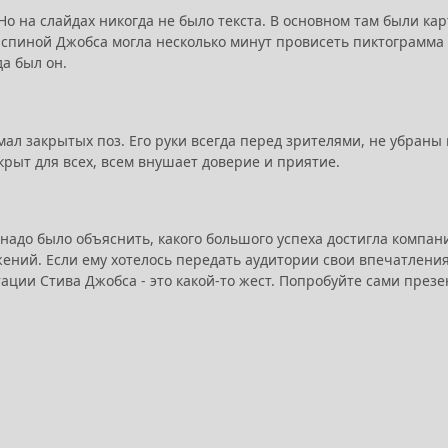
Но на слайдах никогда не было текста. В основном там были 
а спиной Джобса могла несколько минут провисеть пиктограмма
а был он.
л закрытых поз. Его руки всегда перед зрителями, не убраны в
крыт для всех, всем внушает доверие и приятие.
адо было объяснить, какого большого успеха достигла компани
ний. Если ему хотелось передать аудитории свои впечатления 
тации Стива Джобса - это какой-то жест. Попробуйте сами през