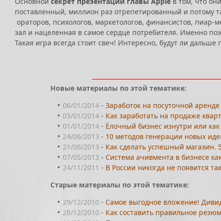
Основной
секрет презентаций главы Apple
в том, что он
поставленный, миллион раз отрепетированный и потому та
ораторов, психологов, маркетологов, финансистов, пиар-
зал и нацеленная в самое сердце потребителя. Именно п
Такая игра всегда стоит свеч! Интересно, будут ли дальше
Новые материалы по этой тематике:
06/01/2014
-
Заработок на посуточной аренде
03/01/2014
-
Как заработать на продаже квар
01/01/2014
-
Ёлочный бизнес изнутри или как
24/06/2013
-
10 методов генерации новых иде
21/06/2013
-
Как сделать успешный магазин. 
07/05/2013
-
Система ачивмента в бизнесе ка
24/11/2011
-
В России никогда не появится та
Старые материалы по этой тематике:
29/12/2010
-
Самое выгодное вложение! Дивид
28/12/2010
-
Как составить правильное резю