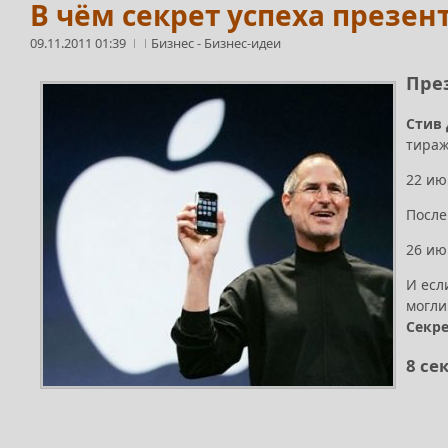
В чём секрет успеха презен
09.11.2011 01:39
Бизнес
-
Бизнес-идеи
Пре
Стив
тира
22 ию
Посл
26 ию
И есл
могли
Секре
8 се