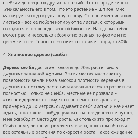
стеблям деревцев и других растений. Что-то вроде лианы.
Уникальность его в том, что это растение – шпион. Оно
маскируется под окружающую среду. Оно не имеет «своих»
листьев – все ее побеги копируют те листья, с которыми
находятся в непосредственной близости. На одном стебле
может расти несколько абсолютно разных по форме и по
цвету листьев. Точность «копии» составляет порядка 80%.
4.
Хлопковое дерево
(
сейба
)
Дерево сейба
достигает высоты до 70м, растет оно в
джунглях западной Африки. В этих местах мало света у
поверхности земли из-за высокой плотности деревьев в
джунглях и поэтому растениям довольно сложно развиться
полностью. Только не Сейба. Местные ее прозвали –
«
хитрое дерево
» потому, что оно немного вырастает,
примерно до 2х метров, скидывает с себя листья и начинает
ждать, пока какое - нибудь рядом стоящее дерево не рухнет,
и не освободит место для роста. Как только это происходит
Сейба немедленно устремляется вверх, при этом обгоняя
все остальные растения по скорости роста. Такое ожидание