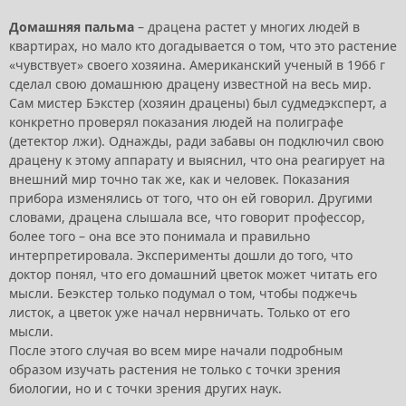
Домашняя пальма
– драцена растет у многих людей в
квартирах, но мало кто догадывается о том, что это растение
«чувствует» своего хозяина. Американский ученый в 1966 г
сделал свою домашнюю драцену известной на весь мир.
Сам мистер Бэкстер (хозяин драцены) был судмедэксперт, а
конкретно проверял показания людей на полиграфе
(детектор лжи). Однажды, ради забавы он подключил свою
драцену к этому аппарату и выяснил, что она реагирует на
внешний мир точно так же, как и человек. Показания
прибора изменялись от того, что он ей говорил. Другими
словами, драцена слышала все, что говорит профессор,
более того – она все это понимала и правильно
интерпретировала. Эксперименты дошли до того, что
доктор понял, что его домашний цветок может читать его
мысли. Беэкстер только подумал о том, чтобы поджечь
листок, а цветок уже начал нервничать. Только от его
мысли.
После этого случая во всем мире начали подробным
образом изучать растения не только с точки зрения
биологии, но и с точки зрения других наук.