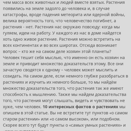
чем масса всех животных и людей вместе взятых. Растения
появились на земле задолго до человека и, в случае
катастрофы, вроде падения метеорита или ядерной войны,
велика вероятность того, что человечество погибнет, а
растения - нет. Растения нас окружаю повсюду: когда мы
гуляем, идем на работу. У каждого из нас в доме найдется
хоть одно живое растение. Растения можно встретить на
всех континентах и во всех широтах. Отсюда возникает
вопрос – кто же на самом деле хозяин этой планеты?
Человек тешит себя мыслью, что именно он есть хозяин на
земле и приводит множество доказательств этому. Все они
зачастую сводятся к одному – человек может мыслить и
созидать. На самом деле, если немного глубже разобраться в
растениях и изучить их немного больше, то мы найдём
множество доказательств того, что растения так же имеют
способность к мышлению. Также мы найдем доказательства
того, что растения могут слышать, видеть и чувствовать не
хуже, чем человек.
10 интересных фактов о растениях
мы
опишем в этой статье. Вы не встретите тут пунктов «о самом
старом растении» или «о самом высоком», или подобном.
Скорее всего тут будут пункты о «самых умных растениях» и