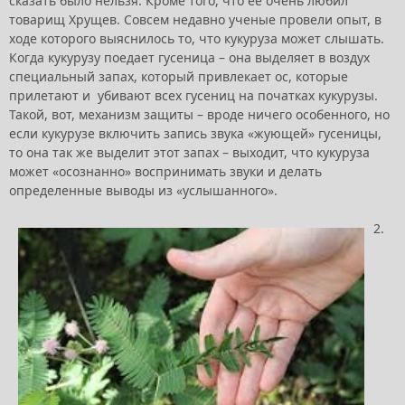
сказать было нельзя. Кроме того, что ее очень любил
товарищ Хрущев. Совсем недавно ученые провели опыт, в
ходе которого выяснилось то, что кукуруза может слышать.
Когда кукурузу поедает гусеница – она выделяет в воздух
специальный запах, который привлекает ос, которые
прилетают и убивают всех гусениц на початках кукурузы.
Такой, вот, механизм защиты – вроде ничего особенного, но
если кукурузе включить запись звука «жующей» гусеницы,
то она так же выделит этот запах – выходит, что кукуруза
может «осознанно» воспринимать звуки и делать
определенные выводы из «услышанного».
2.