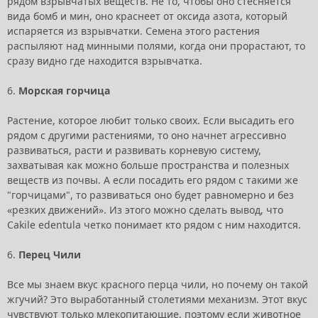
рядом взрывчатых веществ. Не то, чтобы оно стесняется
вида бомб и мин, оно краснеет от оксида азота, который
испаряется из взрывчатки. Семена этого растения
распыляют над минными полями, когда они прорастают, то
сразу видно где находится взрывчатка.
6.
Морская горчица
Растение, которое любит только своих. Если высадить его
рядом с другими растениями, то оно начнет агрессивно
развиваться, расти и развивать корневую систему,
захватывая как можно больше пространства и полезных
веществ из почвы. А если посадить его рядом с такими же
"горчицами", то развиваться оно будет равномерно и без
«резких движений». Из этого можно сделать вывод, что
Cakile edentula четко понимает кто рядом с ним находится.
6.
Перец Чили
Все мы знаем вкус красного перца чили, но почему он такой
жгучий? Это выработанный столетиями механизм. Этот вкус
чувствуют только млекопитающие, поэтому если животное