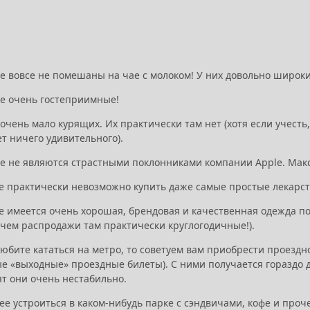
не вовсе не помешаны на чае с молоком! У них довольно широк
не очень гостеприимные!
 очень мало курящих. Их практически там нет (хотя если учесть
нет ничего удивительного).
не не являются страстными поклонниками компании Apple. Макс
не практически невозможно купить даже самые простые лекарст
не имеется очень хорошая, брендовая и качественная одежда п
ичем распродажи там практически круглогодичные!).
любите кататься на метро, то советуем вам приобрести проезд
е «выходные» проездные билеты). С ними получается гораздо 
ят они очень нестабильно.
ее устроиться в каком-нибудь парке с сэндвичами, кофе и про