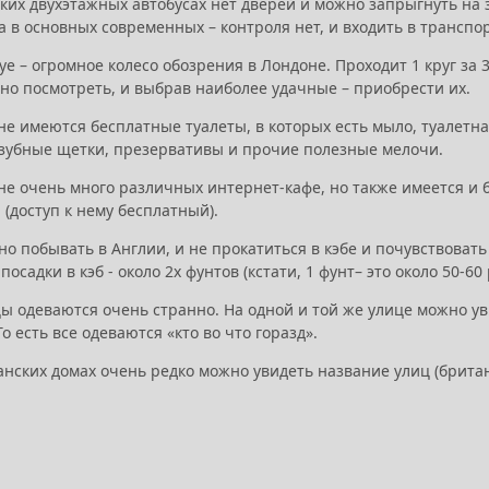
ких двухэтажных автобусах нет дверей и можно запрыгнуть на 
а в основных современных – контроля нет, и входить в трансп
ye – огромное колесо обозрения в Лондоне. Проходит 1 круг за
но посмотреть, и выбрав наиболее удачные – приобрести их.
не имеются бесплатные туалеты, в которых есть мыло, туалетна
 зубные щетки, презервативы и прочие полезные мелочи.
не очень много различных интернет-кафе, но также имеется и 
 (доступ к нему бесплатный).
но побывать в Англии, и не прокатиться в кэбе и почувствовать 
 посадки в кэб - около 2х фунтов (кстати, 1 фунт– это около 50-
ы одеваются очень странно. На одной и той же улице можно увид
То есть все одеваются «кто во что горазд».
анских домах очень редко можно увидеть название улиц (брита