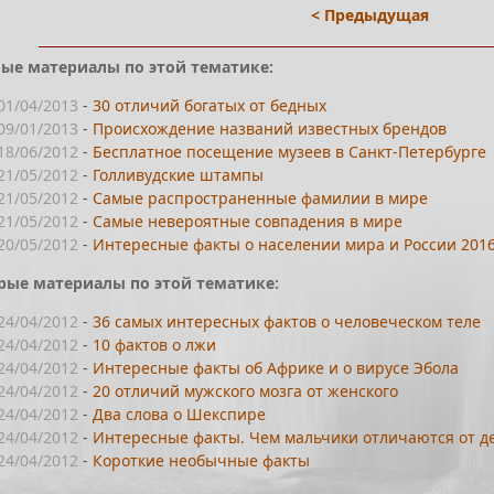
< Предыдущая
ые материалы по этой тематике:
01/04/2013
-
30 отличий богатых от бедных
09/01/2013
-
Происхождение названий известных брендов
18/06/2012
-
Бесплатное посещение музеев в Санкт-Петербурге
21/05/2012
-
Голливудские штампы
21/05/2012
-
Самые распространенные фамилии в мире
21/05/2012
-
Самые невероятные совпадения в мире
20/05/2012
-
Интересные факты о населении мира и России 201
рые материалы по этой тематике:
24/04/2012
-
36 самых интересных фактов о человеческом теле
24/04/2012
-
10 фактов о лжи
24/04/2012
-
Интересные факты об Африке и о вирусе Эбола
24/04/2012
-
20 отличий мужского мозга от женского
24/04/2012
-
Два слова о Шекспире
24/04/2012
-
Интересные факты. Чем мальчики отличаются от д
24/04/2012
-
Короткие необычные факты