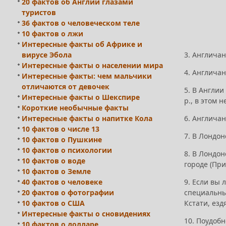
20 фактов об Англии глазами
туристов
36 фактов о человеческом теле
10 фактов о лжи
Интересные факты об Африке и
вирусе Эбола
3. Англича
Интересные факты о населении мира
4. Англича
Интересные факты: чем мальчики
отличаются от девочек
5. В Англии
Интересные факты о Шекспире
р., в этом 
Короткие необычные факты
Интересные факты о напитке Кола
6. Англича
10 фактов о числе 13
7. В Лондо
10 фактов о Пушкине
10 фактов о психологии
8. В Лондо
10 фактов о воде
городе (Пр
10 фактов о Земле
40 фактов о человеке
9. Если вы 
20 фактов о фотографии
специальны
10 фактов о США
Кстати, езд
Интересные факты о сновидениях
10. Поудобн
10 фактов о долларе