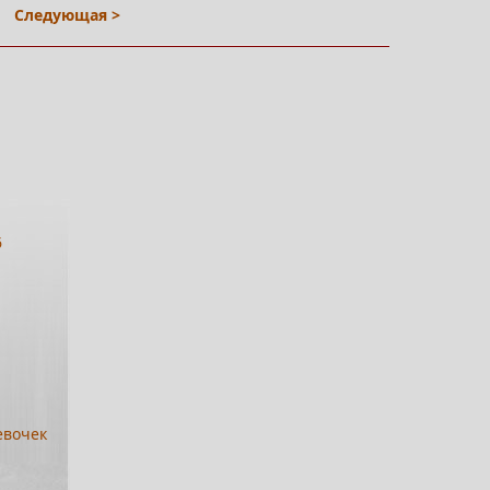
Следующая >
6
евочек