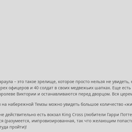
араула – это такое зрелище, которое просто нельзя не увидеть,
 трех офицеров и 40 солдат в своих медвежьих шапках. Еще ест
оролеве Виктории и останавливаются перед дворцом. Вся цере
м на набережной Темзы можно увидеть большое количество «жи
не действительно есть вокзал King Cross (любители Гарри Потт
я (разумеется, импровизированная, так что желающим попасть 
 туда пройти)!