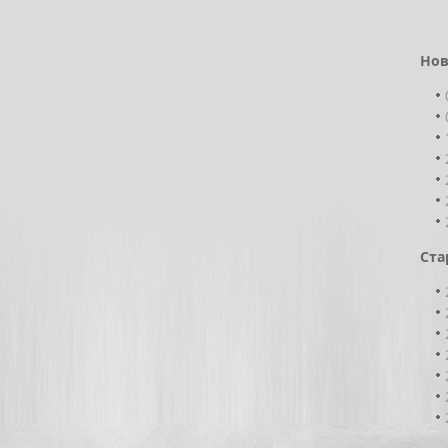
Нов
Ста