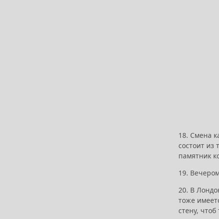
18. Смена к
состоит из
памятник к
19. Вечеро
20. В Лондо
тоже имеетс
стену, чтоб