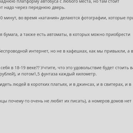
заднюю платформу автобуса с любого места, но там стоит
орт надо через переднюю дверь.
 30 минут, во время «катания» делаются фотографии, которые пр
я бумага, а также есть автоматы, в которых можно приобрести
беспроводной интернет, но не в кафешках, как мы привыкли, а 
себя в 18-19 веке?? Учтите, что это удовольствие будет стоить в
60 рублей), и потом1,5 фунтаза каждый километр.
еть людей в коротких платьях, и в джинсах, и в свитерах, и в
нцы почему-то очень не любят их писать), а номеров домов нет