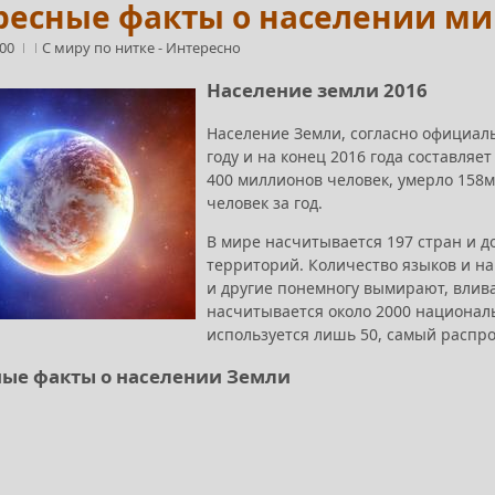
есные факты о населении мир
:00
С миру по нитке
-
Интересно
Население земли 2016
Население Земли, согласно официал
году и на конец 2016 года составляе
400 миллионов человек, умерло 158м
человек за год.
В мире насчитывается 197 стран и 
территорий. Количество языков и на
и другие понемногу вымирают, влива
насчитывается около 2000 националь
используется лишь 50, самый распро
ые факты о населении Земли