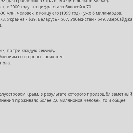
92 (для сравнения в США всего чуть больше 38.000).
, к 2000 году эта цифра стала близкой к 70.
0 млн. человек, к концу его (1999 год) - уже 6 миллиардов..
3, Украина - $39, Беларусь - $67, Узбекистан - $49, Азербайджа
9.
х, по три каждую секунду.
иениям со стороны своих жен.
пола.
олуостровом Крым, в результате которого произошёл заметный
инения проживало более 2,6 миллионов человек, то и общее