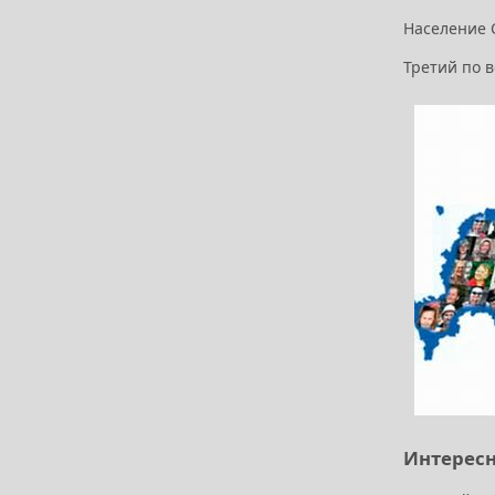
Население С
Третий по в
Интересн