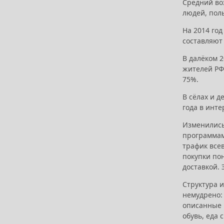
Средний воз
людей, пол
На 2014 год
составляют
В далёком 
жителей РФ 
75%.
В сёлах и д
года в инте
Изменились 
программами
трафик все
покупки по
доставкой. 
Структура и
немудрено:
описанные в
обувь, еда 