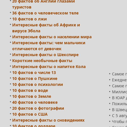
20 фактов об Англии глазами
туристов
36 фактов о человеческом теле
10 фактов о лжи
Интересные факты об Африке и
вирусе Эбола
Интересные факты о населении мира
Интересные факты: чем мальчики
отличаются от девочек
Интересные факты о Шекспире
Короткие необычные факты
Интересные факты о напитке Кола
10 фактов о числе 13
Самое 
10 фактов о Пушкине
Ежеднев
10 фактов о психологии
Самое 
10 фактов о воде
Миллио
10 фактов о Земле
В ЮАР д
40 фактов о человеке
Пожилы
20 фактов о фотографии
В Швец
10 фактов о США
С 5 авг
Интересные факты о сновидениях
Чтобы 
10 фактов о долларе