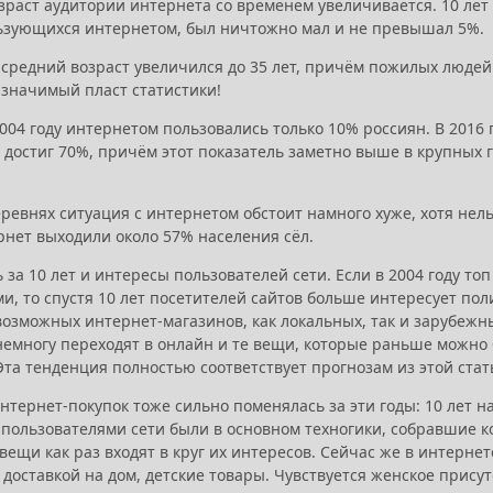
раст аудитории интернета со временем увеличивается. 10 лет н
ьзующихся интернетом, был ничтожно мал и не превышал 5%.
 средний возраст увеличился до 35 лет, причём пожилых людей 
 значимый пласт статистики!
2004 году интернетом пользовались только 10% россиян. В 201
достиг 70%, причём этот показатель заметно выше в крупных г
еревнях ситуация с интернетом обстоит намного хуже, хотя нел
рнет выходили около 57% населения сёл.
за 10 лет и интересы пользователей сети. Если в 2004 году т
, то спустя 10 лет посетителей сайтов больше интересует поли
возможных интернет-магазинов, как локальных, так и зарубежн
немногу переходят в онлайн и те вещи, которые раньше можно б
Эта тенденция полностью соответствует прогнозам из этой стат
нтернет-покупок тоже сильно поменялась за эти годы: 10 лет н
 пользователями сети были в основном техногики, собравшие 
ещи как раз входят в круг их интересов. Сейчас же в интернете
с доставкой на дом, детские товары. Чувствуется женское присутс