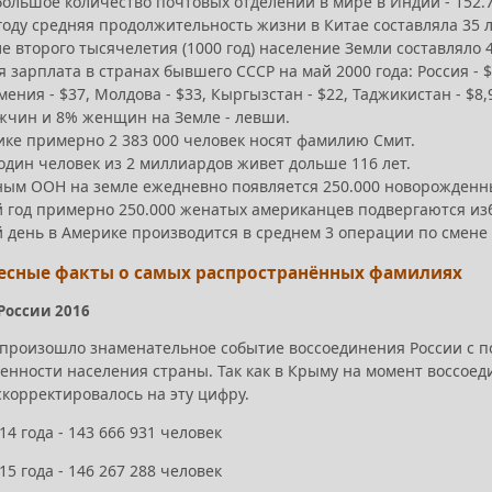
ольшое количество почтовых отделений в мире в Индии - 152.7
году средняя продолжительность жизни в Китае составляла 35 лет
е второго тысячелетия (1000 год) население Земли составляло 40
 зарплата в странах бывшего СССР на май 2000 года: Россия - $7
мения - $37, Молдова - $33, Кыргызстан - $22, Таджикистан - $8,
жчин и 8% женщин на Земле - левши.
ике примерно 2 383 000 человек носят фамилию Смит.
один человек из 2 миллиардов живет дольше 116 лет.
ным ООН на земле ежедневно появляется 250.000 новорожденны
 год примерно 250.000 женатых американцев подвергаются изб
 день в Америке производится в среднем 3 операции по смене 
ресные факты о самых распространённых фамилиях
России 2016
у произошло знаменательное событие воссоединения России с п
ленности населения страны. Так как в Крыму на момент воссоед
скорректировалось на эту цифру.
14 года - 143 666 931 человек
15 года - 146 267 288 человек