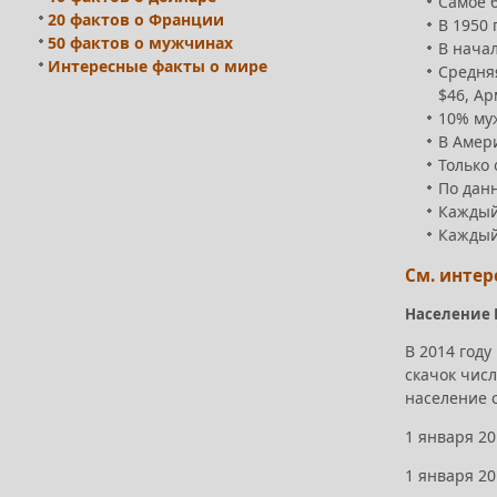
Самое б
20 фактов о Франции
В 1950 
50 фактов о мужчинах
В начал
Интересные факты о мире
Средняя
$46, Ар
10% му
В Амер
Только 
По дан
Каждый
Каждый
См. инте
Население 
В 2014 год
скачок чис
население 
1 января 20
1 января 20