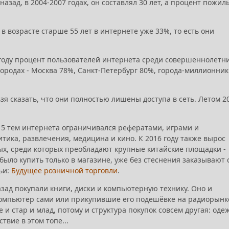
азад, в 2004-2007 годах, он составлял 30 лет, а процент пожил
в возрасте старше 55 лет в интернете уже 33%, то есть они
6 году процент пользователей интернета среди совершеннолетн
ородах - Москва 78%, Санкт-Петербург 80%, города-миллионник
ьзя сказать, что они полностью лишены доступа в сеть. Летом 2
оп 5 тем интернета ограничивался рефератами, играми и
тика, развлечения, медицина и кино. К 2016 году также вырос
ых, среди которых преобладают крупные китайские площадки -
ыло купить только в магазине, уже без стеснения заказывают 
ьи:
Будущее розничной торговли
.
азад покупали книги, диски и компьютерную технику. Оно и
компьютер сами или прикупившие его подешёвке на радиорынке
 и стар и млад, потому и структура покупок совсем другая: оде
твие в этом топе...