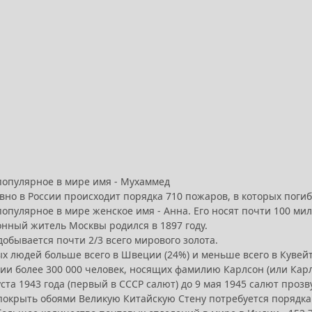
популярное в мире имя - Мухаммед
но в России происходит порядка 710 пожаров, в которых погиб
популярное в мире женское имя - Анна. Его носят почти 100 м
нный житель Москвы родился в 1897 году.
обывается почти 2/3 всего мирового золота.
х людей больше всего в Швеции (24%) и меньше всего в Кувейт
ии более 300 000 человек, носящих фамилию Карлсон (или Карл
уста 1943 года (первый в СССР салют) до 9 мая 1945 салют прозв
покрыть обоями Великую Китайскую Стену потребуется порядка 