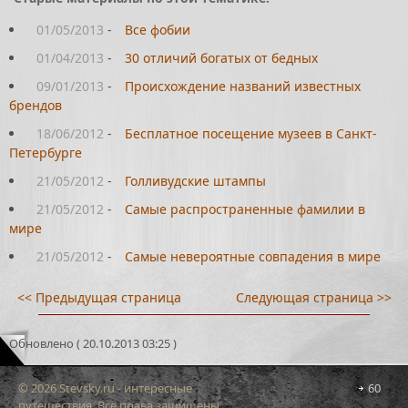
01/05/2013
-
Все фобии
01/04/2013
-
30 отличий богатых от бедных
09/01/2013
-
Происхождение названий известных
брендов
18/06/2012
-
Бесплатное посещение музеев в Санкт-
Петербурге
21/05/2012
-
Голливудские штампы
21/05/2012
-
Самые распространенные фамилии в
мире
21/05/2012
-
Самые невероятные совпадения в мире
<< Предыдущая страница
Следующая страница >>
Обновлено ( 20.10.2013 03:25 )
© 2026 Stevsky.ru - интересные
60
путешествия. Все права защищены.