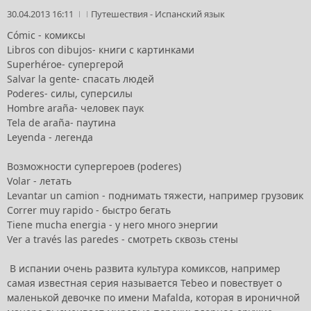
30.04.2013 16:11
Путешествия
-
Испанский язык
Cómic - комиксы
Libros con dibujos- книги с картинками
Superhéroe- супергерой
Salvar la gente- спасать людей
Poderes- силы, суперсилы
Hombre araña- человек паук
Tela de araña- паутина
Leyenda - легенда
Возможности супергероев (poderes)
Volar - летать
Levantar un camion - поднимать тяжести, например грузовик
Correr muy rapido - быстро бегать
Tiene mucha energia - у него много энергии
Ver a través las paredes - смотреть сквозь стены
В испании очень развита культура комиксов, например
самая известная серия называется Tebeo и повествует о
маленькой девочке по имени Mafalda, которая в ироничной