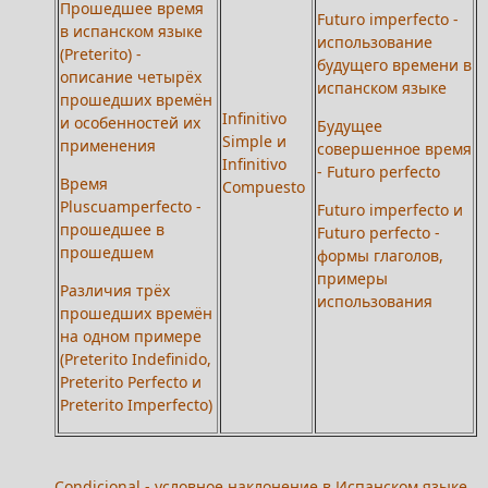
Прошедшее время
Futuro imperfecto -
в испанском языке
использование
(Preterito) -
будущего времени в
описание четырёх
испанском языке
прошедших времён
Infinitivo
и особенностей их
Будущее
Simple и
применения
совершенное время
Infinitivo
- Futuro perfecto
Время
Compuesto
Pluscuamperfecto -
Futuro imperfecto и
прошедшее в
Futuro perfecto -
прошедшем
формы глаголов,
примеры
Различия трёх
использования
прошедших времён
на одном примере
(Preterito Indefinido,
Preterito Perfecto и
Preterito Imperfecto)
Condicional - условное наклонение в Испанском языке