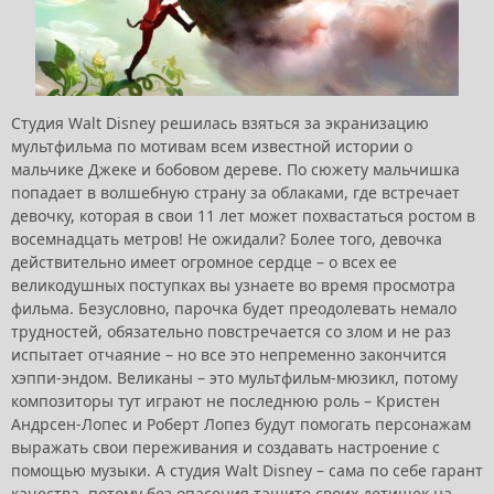
Студия Walt Disney решилась взяться за экранизацию
мультфильма по мотивам всем известной истории о
мальчике Джеке и бобовом дереве. По сюжету мальчишка
попадает в волшебную страну за облаками, где встречает
девочку, которая в свои 11 лет может похвастаться ростом в
восемнадцать метров! Не ожидали? Более того, девочка
действительно имеет огромное сердце – о всех ее
великодушных поступках вы узнаете во время просмотра
фильма. Безусловно, парочка будет преодолевать немало
трудностей, обязательно повстречается со злом и не раз
испытает отчаяние – но все это непременно закончится
хэппи-эндом. Великаны – это мультфильм-мюзикл, потому
композиторы тут играют не последнюю роль – Кристен
Андрсен-Лопес и Роберт Лопез будут помогать персонажам
выражать свои переживания и создавать настроение с
помощью музыки. А студия Walt Disney – сама по себе гарант
качества, потому без опасения тащите своих детишек на