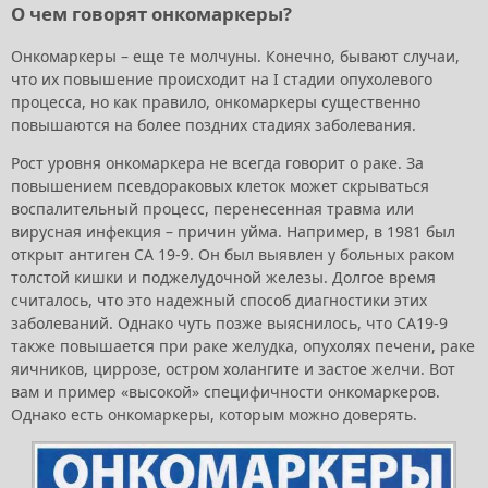
О чем говорят онкомаркеры?
Онкомаркеры – еще те молчуны. Конечно, бывают случаи,
что их повышение происходит на I стадии опухолевого
процесса, но как правило, онкомаркеры существенно
повышаются на более поздних стадиях заболевания.
Рост уровня онкомаркера не всегда говорит о раке. За
повышением псевдораковых клеток может скрываться
воспалительный процесс, перенесенная травма или
вирусная инфекция – причин уйма. Например, в 1981 был
открыт антиген CA 19-9. Он был выявлен у больных раком
толстой кишки и поджелудочной железы. Долгое время
считалось, что это надежный способ диагностики этих
заболеваний. Однако чуть позже выяснилось, что CA19-9
также повышается при раке желудка, опухолях печени, раке
яичников, циррозе, остром холангите и застое желчи. Вот
вам и пример «высокой» специфичности онкомаркеров.
Однако есть онкомаркеры, которым можно доверять.