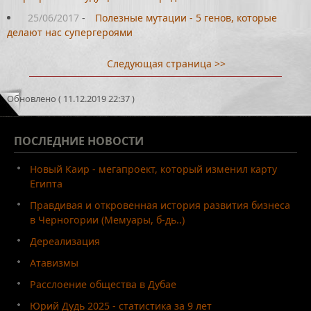
25/06/2017
-
Полезные мутации - 5 генов, которые
делают нас супергероями
Следующая страница >>
Обновлено ( 11.12.2019 22:37 )
ПОСЛЕДНИЕ
НОВОСТИ
Новый Каир - мегапроект, который изменил карту
Египта
Правдивая и откровенная история развития бизнеса
в Черногории (Мемуары, б-дь..)
Дереализация
Атавизмы
Расслоение общества в Дубае
Юрий Дудь 2025 - статистика за 9 лет