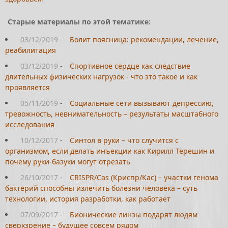
Старые материалы по этой тематике:
03/12/2019
-
Болит поясница: рекомендации, лечение,
реабилитация
03/12/2019
-
Спортивное сердце как следствие
длительных физических нагрузок - что это такое и как
проявляется
05/11/2019
-
Социальные сети вызывают депрессию,
тревожность, невнимательность – результаты масштабного
исследования
10/12/2017
-
Синтол в руки – что случится с
организмом, если делать инъекции как Кирилл Терешин и
почему руки-базуки могут отрезать
26/10/2017
-
CRISPR/Cas (Криспр/Кас) – участки генома
бактерий способны излечить болезни человека – суть
технологии, история разработки, как работает
07/09/2017
-
Бионические линзы подарят людям
сверхзрение – будущее совсем рядом