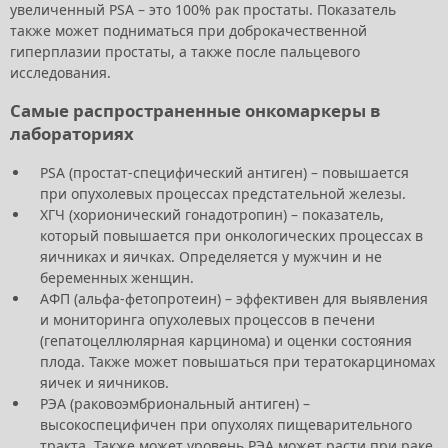
увеличенный PSA – это 100% рак простаты. Показатель
также может подниматься при доброкачественной
гиперплазии простаты, а также после пальцевого
исследования.
Самые распространенные онкомаркеры в
лабораториях
PSA (простат-специфический антиген) – повышается
при опухолевых процессах предстательной железы.
ХГЧ (хорионический гонадотропин) – показатель,
который повышается при онкологических процессах в
яичниках и яичках. Определяется у мужчин и не
беременных женщин.
АФП (альфа-фетопротеин) – эффективен для выявления
и мониторинга опухолевых процессов в печени
(гепатоцеллюлярная карцинома) и оценки состояния
плода. Также может повышаться при тератокарциномах
яичек и яичников.
РЭА (раковоэмбриональный антиген) –
высокоспецифичен при опухолях пищеварительного
тракта. Также может уровень РЭА может расти при раке