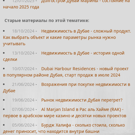
12/01/2025
-
Долгострои Дубай Марины - состояние на
начало 2025 года
Старые материалы по этой тематике:
18/10/2024
-
Недвижимость в Дубае - сложный продукт.
Как выбрать объект и какие параметры рынка нужно
учитывать
13/10/2024
-
Недвижимость в Дубае - история одной
сделки
10/07/2024
-
Dubai Harbour Residences - новый проект
в популярном районе Дубая, старт продаж в июле 2024
21/06/2024
-
Возражения при покупке недвижимости в
Дубае
19/06/2024
-
Рынок недвижимости Дубая перегрет?
07/06/2024
-
Al Marjan Island в Рас аль Хайме (RAK) -
первое в арабском мире казино и десятки новых проектов
05/06/2024
-
Бурдж Халифа - сколько стоила, сколько
денег приносит, что находится внутри башни