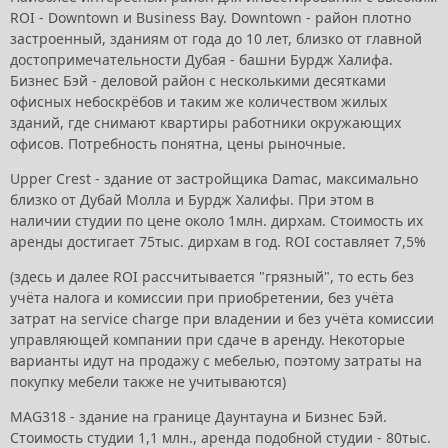
ROI - Downtown и Business Bay. Downtown - район плотно
застроенный, зданиям от года до 10 лет, близко от главной
достопримечательности Дубая - башни Бурдж Халифа.
Бизнес Бэй - деловой район с несколькими десятками
офисных небоскрёбов и таким же количеством жилых
зданий, где снимают квартиры работники окружающих
офисов. Потребность понятна, цены рыночные.
Upper Crest - здание от застройщика Damac, максимально
близко от Дубай Молла и Бурдж Халифы. При этом в
наличии студии по цене около 1млн. дирхам. Стоимость их
аренды достигает 75тыс. дирхам в год. ROI составляет 7,5%
(здесь и далее ROI рассчитывается "грязный", то есть без
учёта налога и комиссии при приобретении, без учёта
затрат на service charge при владении и без учёта комиссии
управляющей компании при сдаче в аренду. Некоторые
варианты идут на продажу с мебелью, поэтому затраты на
покупку мебели также не учитываются)
MAG318 - здание на границе Даунтауна и Бизнес Бэй.
Стоимость студии 1,1 млн., аренда подобной студии - 80тыс.