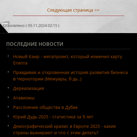
Следующая страница >>
Обновлено ( 05.11.2024 02:15 )
ПОСЛЕДНИЕ
НОВОСТИ
Новый Каир - мегапроект, который изменил карту
Египта
Правдивая и откровенная история развития бизнеса
в Черногории (Мемуары, б-дь..)
Дереализация
Атавизмы
Расслоение общества в Дубае
Юрий Дудь 2025 - статистика за 9 лет
Демографический кризис в Европе 2025 - какие
страны вымирают и что с этим делать?