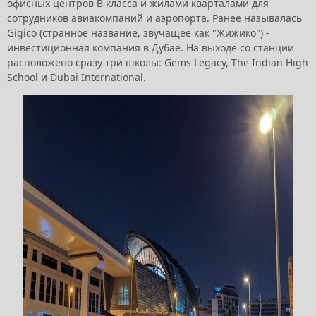
офисных центров B класса и жилами кварталами для
сотрудников авиакомпаний и аэропорта. Ранее называлась
Gigico (странное название, звучащее как "Жижико") -
инвестиционная компания в Дубае. На выходе со станции
расположено сразу три школы: Gems Legacy, The Indian High
School и Dubai International.