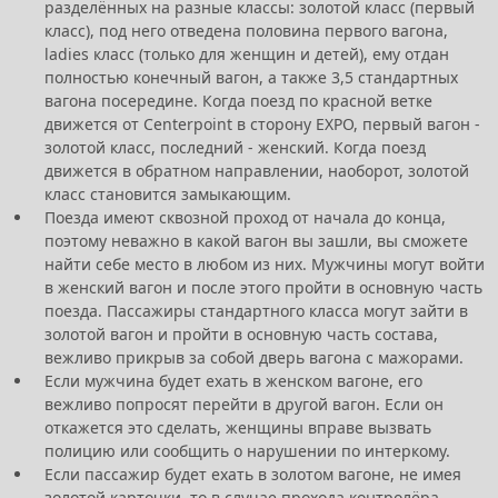
разделённых на разные классы: золотой класс (первый
класс), под него отведена половина первого вагона,
ladies класс (только для женщин и детей), ему отдан
полностью конечный вагон, а также 3,5 стандартных
вагона посередине. Когда поезд по красной ветке
движется от Centerpoint в сторону EXPO, первый вагон -
золотой класс, последний - женский. Когда поезд
движется в обратном направлении, наоборот, золотой
класс становится замыкающим.
Поезда имеют сквозной проход от начала до конца,
поэтому неважно в какой вагон вы зашли, вы сможете
найти себе место в любом из них. Мужчины могут войти
в женский вагон и после этого пройти в основную часть
поезда. Пассажиры стандартного класса могут зайти в
золотой вагон и пройти в основную часть состава,
вежливо прикрыв за собой дверь вагона с мажорами.
Если мужчина будет ехать в женском вагоне, его
вежливо попросят перейти в другой вагон. Если он
откажется это сделать, женщины вправе вызвать
полицию или сообщить о нарушении по интеркому.
Если пассажир будет ехать в золотом вагоне, не имея
золотой карточки, то в случае прохода контролёра