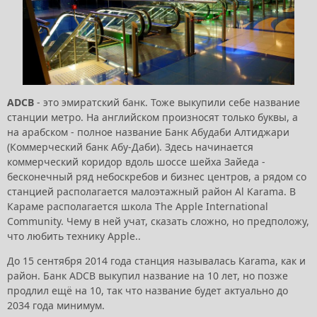
ADCB
- это эмиратский банк. Тоже выкупили себе название
станции метро. На английском произносят только буквы, а
на арабском - полное название Банк Абудаби Алтиджари
(Коммерческий банк Абу-Даби). Здесь начинается
коммерческий коридор вдоль шоссе шейха Зайеда -
бесконечный ряд небоскребов и бизнес центров, а рядом со
станцией располагается малоэтажный район Al Karama. В
Караме располагается школа The Apple International
Community. Чему в ней учат, сказать сложно, но предположу,
что любить технику Apple..
До 15 сентября 2014 года станция называлась Karama, как и
район. Банк ADCB выкупил название на 10 лет, но позже
продлил ещё на 10, так что название будет актуально до
2034 года минимум.