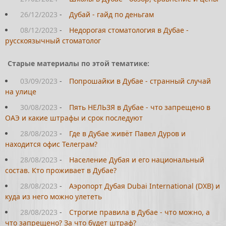
26/12/2023
-
Дубай - гайд по деньгам
08/12/2023
-
Недорогая стоматология в Дубае -
русскоязычный стоматолог
Старые материалы по этой тематике:
03/09/2023
-
Попрошайки в Дубае - странный случай
на улице
30/08/2023
-
Пять НЕЛЬЗЯ в Дубае - что запрещено в
ОАЭ и какие штрафы и срок последуют
28/08/2023
-
Где в Дубае живёт Павел Дуров и
находится офис Телеграм?
28/08/2023
-
Население Дубая и его национальный
состав. Кто проживает в Дубае?
28/08/2023
-
Аэропорт Дубая Dubai International (DXB) и
куда из него можно улететь
28/08/2023
-
Строгие правила в Дубае - что можно, а
что запрещено? За что будет штраф?