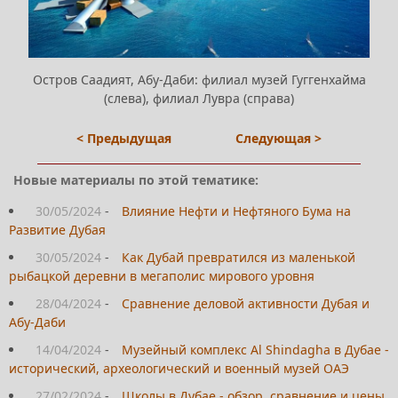
Остров Саадият, Абу-Даби: филиал музей Гуггенхайма
(слева), филиал Лувра (справа)
< Предыдущая
Следующая >
Новые материалы по этой тематике:
30/05/2024
-
Влияние Нефти и Нефтяного Бума на
Развитие Дубая
30/05/2024
-
Как Дубай превратился из маленькой
рыбацкой деревни в мегаполис мирового уровня
28/04/2024
-
Сравнение деловой активности Дубая и
Абу-Даби
14/04/2024
-
Музейный комплекс Al Shindagha в Дубае -
исторический, археологический и военный музей ОАЭ
27/02/2024
-
Школы в Дубае - обзор, сравнение и цены