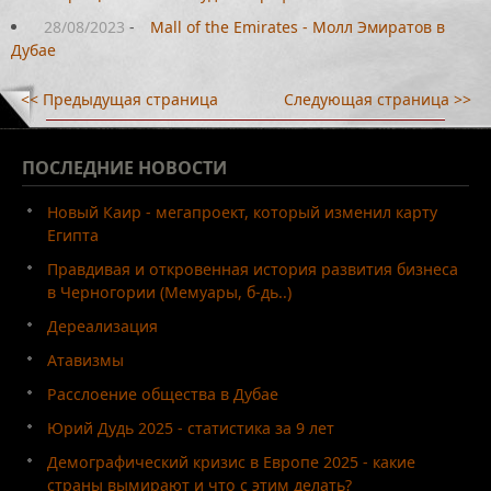
28/08/2023
-
Mall of the Emirates - Молл Эмиратов в
Дубае
<< Предыдущая страница
Следующая страница >>
ПОСЛЕДНИЕ
НОВОСТИ
Новый Каир - мегапроект, который изменил карту
Египта
Правдивая и откровенная история развития бизнеса
в Черногории (Мемуары, б-дь..)
Дереализация
Атавизмы
Расслоение общества в Дубае
Юрий Дудь 2025 - статистика за 9 лет
Демографический кризис в Европе 2025 - какие
страны вымирают и что с этим делать?