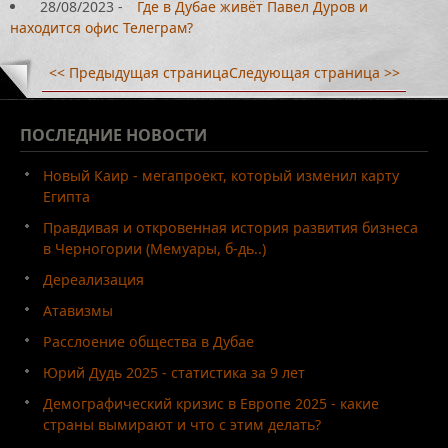
28/08/2023
-
Где в Дубае живёт Павел Дуров и
находится офис Телеграм?
<< Предыдущая страница
Следующая страница >>
ПОСЛЕДНИЕ
НОВОСТИ
Новый Каир - мегапроект, который изменил карту
Египта
Правдивая и откровенная история развития бизнеса
в Черногории (Мемуары, б-дь..)
Дереализация
Атавизмы
Расслоение общества в Дубае
Юрий Дудь 2025 - статистика за 9 лет
Демографический кризис в Европе 2025 - какие
страны вымирают и что с этим делать?