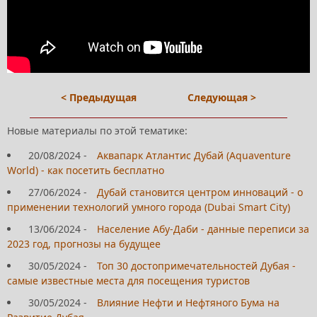
< Предыдущая
Следующая >
Новые материалы по этой тематике:
20/08/2024
-
Аквапарк Атлантис Дубай (Aquaventure
World) - как посетить бесплатно
27/06/2024
-
Дубай становится центром инноваций - о
применении технологий умного города (Dubai Smart City)
13/06/2024
-
Население Абу-Даби - данные переписи за
2023 год, прогнозы на будущее
30/05/2024
-
Топ 30 достопримечательностей Дубая -
самые известные места для посещения туристов
30/05/2024
-
Влияние Нефти и Нефтяного Бума на