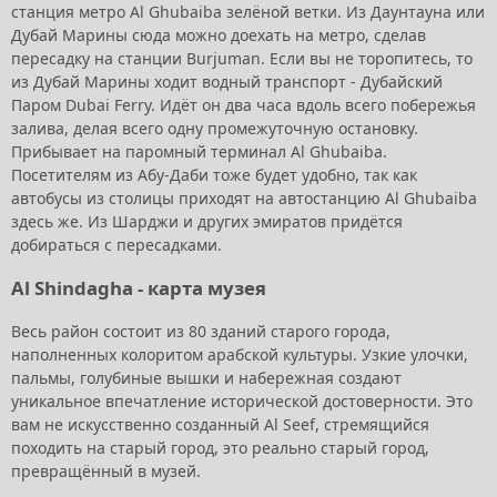
станция метро Al Ghubaiba зелёной ветки. Из Даунтауна или
Дубай Марины сюда можно доехать на метро, сделав
пересадку на станции Burjuman. Если вы не торопитесь, то
из Дубай Марины ходит водный транспорт - Дубайский
Паром Dubai Ferry. Идёт он два часа вдоль всего побережья
залива, делая всего одну промежуточную остановку.
Прибывает на паромный терминал Al Ghubaiba.
Посетителям из Абу-Даби тоже будет удобно, так как
автобусы из столицы приходят на автостанцию Al Ghubaiba
здесь же. Из Шарджи и других эмиратов придётся
добираться с пересадками.
Al Shindagha - карта музея
Весь район состоит из 80 зданий старого города,
наполненных колоритом арабской культуры. Узкие улочки,
пальмы, голубиные вышки и набережная создают
уникальное впечатление исторической достоверности. Это
вам не искусственно созданный Al Seef, стремящийся
походить на старый город, это реально старый город,
превращённый в музей.