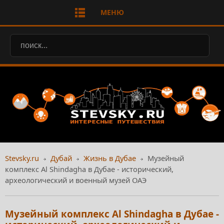
МЕНЮ
Stevsky.ru
Дубай
Жизнь в Дубае
Музейный
комплекс Al Shindagha в Дубае - исторический,
археологический и военный музей ОАЭ
Музейный комплекс Al Shindagha в Дубае -