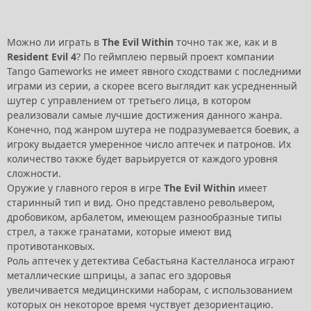
Можно ли играть в
The Evil Within
точно так же, как и в
Resident Evil 4
? По геймплею первый проект компании
Tango Gameworks не имеет явного сходствами с последними
играми из серии, а скорее всего выглядит как усредненный
шутер с управлением от третьего лица, в котором
реализовали самые лучшие достижения данного жанра.
Конечно, под жанром шутера не подразумевается боевик, а
игроку выдается умеренное число аптечек и патронов. Их
количество также будет варьируется от каждого уровня
сложности.
Оружие у главного героя в игре
The Evil Within
имеет
старинный тип и вид. Оно представлено револьвером,
дробовиком, арбалетом, имеющем разнообразные типы
стрел, а также гранатами, которые имеют вид
противотанковых.
Роль аптечек у детектива Себастьяна Кастелланоса играют
металлические шприцы, а запас его здоровья
увеличивается медицинскими наборам, с использованием
которых он некоторое время чуствует дезориентацию.