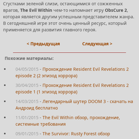
Сгустками зеленой слизи, остающимися от сожженных
врагов,
The Evil Within
чем-то напомнает игру
ObsCure 2
,
которая является другим успешным представителем жанра.
В сегодняшней игре этот очень ценный ресурс, который
применяется для развития главного героя.
< Предыдущая
Следующая >
Похожие материалы:
04/05/2015
-
Прохождение Resident Evil Revelations 2
episode 2 (2 эпизод хоррора)
30/04/2015
-
Прохождение Resident Evil Revelations 2
episode 1 (1 эпизод хоррора)
14/03/2015
-
Легендарный шутер DOOM 3 - скачать на
Андроид бесплатно
11/01/2015
-
The Evil Within обзор, прохождение,
системные требования
09/01/2015
-
The Survivor: Rusty Forest обзор