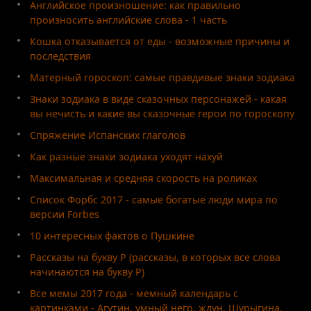
Английское произношение: как правильно
произносить английские слова - 1 часть
Кошка отказывается от еды - возможные причины и
последствия
Матерный гороскоп: самые правдивые знаки зодиака
Знаки зодиака в виде сказочных персонажей - какая
вы нечисть и какие вы сказочные герои по гороскопу
Спряжение Испанских глаголов
Как разные знаки зодиака уходят нахуй
Максимальная и средняя скорость на роликах
Список Форбс 2017 - самые богатые люди мира по
версии Forbes
10 интересных фактов о Пушкине
Рассказы на букву Р (рассказы, в которых все слова
начинаются на букву Р)
Все мемы 2017 года - мемный календарь с
картинками - Агутин, умный негр, ждун, Шурыгина,