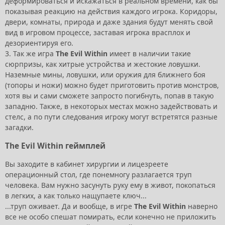
деформироваться и искажаться в реальном времени, как бы
показывая реакцию на действия каждого игрока. Коридоры,
двери, комнаты, природа и даже здания будут менять свой
вид в игровом процессе, заставая игрока врасплох и
дезориентируя его.
3. Так же игра
The Evil Within
имеет в наличии такие
сюрпризы, как хитрые устройства и жестокие ловушки.
Наземные мины, ловушки, или оружия для ближнего боя
(топоры и ножи) можно будет приготовить против монстров,
хотя вы и сами сможете запросто погибнуть, попав в такую
западню. Также, в некоторых местах можно задействовать и
стелс, а по пути следования игроку могут встретятся разные
загадки.
The Evil Within геймплей
Вы заходите в кабинет хирургии и лицезреете
операционный стол, где понемногу разлагается труп
человека. Вам нужно засунуть руку ему в живот, покопаться
в легких, а как только нащупаете ключ...
...труп оживает. Да и вообще, в игре
The Evil Within
наверно
все не особо спешат помирать, если конечно не приложить