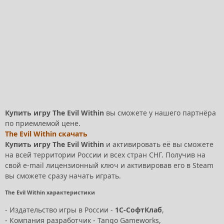
Купить игру The Evil Within
вы сможете у нашего партнёра
по приемлемой цене.
The Evil Within скачать
Купить игру The Evil Within
и активировать её вы сможете
на всей территории России и всех стран СНГ. Получив на
свой e-mail лицензионный ключ и активировав его в Steam
вы сможете сразу начать играть.
The Evil Within характеристики
- Издательство игры в России -
1С-СофтКлаб
,
- Компания разработчик - Tango Gameworks,