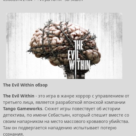
The Evil Within обзор
The Evil Within
- это игра в жанре хоррор с управлением от
третьего лица, является разработкой японской компании
Tango Gameworks
. Сюжет игры повествует об истории
детектива, по имени Себастьян, который спешит вместе со
своим напарником на место массового кровавого убийства.
Там он подвергается нападению испытывает потерю
сознания.