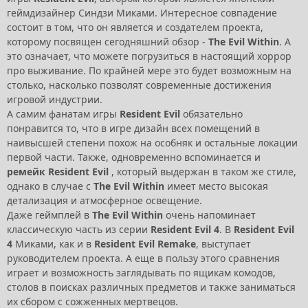
геймдизайнер Синдзи Миками. Интересное совпадение
состоит в том, что он является и создателем проекта,
которому посвящен сегодняшний обзор -
The Evil Within
. А
это означает, что можете погрузиться в настоящий хоррор
про выживание. По крайней мере это будет возможным на
столько, насколько позволят современные достижения
игровой индустрии.
А самим фанатам игры
Resident Evil
обязательно
понравится то, что в игре дизайн всех помещений в
наивысшей степени похож на особняк и остальные локации
первой части. Также, одновременно вспоминается и
ремейк Resident Evil
, который выдержан в таком же стиле,
однако в случае с
The Evil Within
имеет место высокая
детализация и атмосферное освещение.
Даже геймплей в
The Evil Within
очень напоминает
классическую часть из серии
Resident Evil 4
. В
Resident Evil
4
Миками, как и в
Resident Evil Remake
, выступает
руководителем проекта. А еще в пользу этого сравнения
играет и возможность заглядывать по ящикам комодов,
столов в поисках различных предметов и также заниматься
их сбором с сожженных мертвецов.