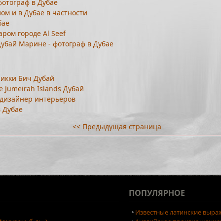
фотограф в Дубае
ом и в Дубае в частности
бае
ром городе Al Seef
убай Марине - фотограф в Дубае
Никки Бич Дубай
 Jumeirah Islands Дубай
, дизайнер интерьеров
в Дубае
<< Предыдущая страница
ПОПУЛЯРНОЕ
Известные латинские выраж