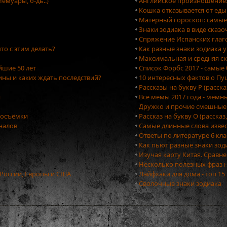
емуары, б-дь..)
Английское произношение: 
Кошка отказывается от еды
Матерный гороскоп: самые
Знаки зодиака в виде сказ
Спряжение Испанских глаг
то с этим делать?
Как разные знаки зодиака 
Максимальная и средняя ск
йшие 50 лет
Список Форбс 2017 - самые
ны и каких ждать последствий?
10 интересных фактов о П
Рассказы на букву Р (расск
я
Все мемы 2017 года - мемн
Дружко и прочие смешные
тосъёмки
Рассказ на букву О (рассказ
оналов
Самые длинные слова изве
Ответы по литературе 6 кла
Как пьют разные знаки зо
Изучая карту Китая. Сравн
Несколько полезных фраз 
 России, Европы и США
Лайфхаки для дома - топ 1
Сволочные знаки зодиака