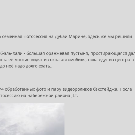
ла семейная фотосессия на Дубай Марине, здесь же мы решили
 Руб-эль-Хали - большая оранжевая пустыня, простирающаяся да
ь: её многие видят из окна автомобиля, пока едут из центра в
о неё надо долго ехать..
74 обработанных фото и пару видеороликов бэкстейджа. После
отосессию на набережной района JLT.