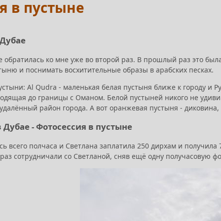
я в пустыне
 Дубае
е обратилась ко мне уже во второй раз. В прошлый раз это бы
стыню и поснимать восхитительные образы в арабских песках.
устыни: Al Qudra - маленькая белая пустыня ближе к городу и
ходящая до границы с Оманом. Белой пустыней никого не удивиш
удалённый район города. А вот оранжевая пустыня - диковина, д
 Дубае - Фотосессия в пустыне
сь всего полчаса и Светлана заплатила 250 дирхам и получила 
 раз сотрудничали со Светланой, сняв ещё одну получасовую ф