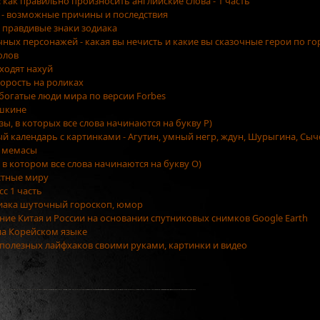
как правильно произносить английские слова - 1 часть
 - возможные причины и последствия
 правдивые знаки зодиака
очных персонажей - какая вы нечисть и какие вы сказочные герои по г
олов
уходят нахуй
орость на роликах
 богатые люди мира по версии Forbes
ушкине
азы, в которых все слова начинаются на букву Р)
ый календарь с картинками - Агутин, умный негр, ждун, Шурыгина, Сыч
 мемасы
, в котором все слова начинаются на букву О)
стные миру
сс 1 часть
диака шуточный гороскоп, юмор
ение Китая и России на основании спутниковых снимков Google Earth
на Корейском языке
5 полезных лайфхаков своими руками, картинки и видео