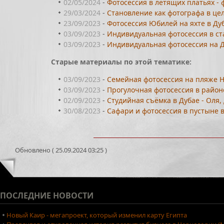
02/05/2024
-
Фотосессия в летящих платьях - 
29/03/2024
-
Становление как фотографа в цел
23/09/2023
-
Фотосессия Юбилей на яхте в Ду
03/09/2023
-
Индивидуальная фотосессия в ста
03/09/2023
-
Индивидуальная фотосессия на Д
Старые материалы по этой тематике:
03/09/2023
-
Семейная фотосессия на пляже 
03/09/2023
-
Прогулочная фотосессия в районе
02/09/2023
-
Студийная съёмка в Дубае - Оля
30/08/2023
-
Сафари и фотосессия в пустыне 
Обновлено ( 25.09.2024 03:25 )
ПОСЛЕДНИЕ
НОВОСТИ
Новый Каир - мегапроект, который изменил карту Египта