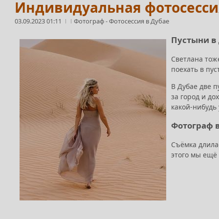
Индивидуальная фотосесси
03.09.2023 01:11
Фотограф
-
Фотосессия в Дубае
Пустыни в
Светлана тож
поехать в пу
В Дубае две п
за город и до
какой-нибудь 
Фотограф в
Съёмка длила
этого мы ещё