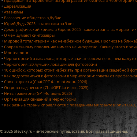
Правдивая и откровенная история развития бизнеса в Черногории (М
Дереализация
Атавизмы
Расслоение общества в Дубае
Юрий Дудь 2025 - статистика за 9 лет
Демографический кризис в Европе 2025 - какие страны вымирают и ч
О чём думают синтозавры
Мировой тоталитаризм как неизбежное будущее. Прогноз на ближа
Современному поколению ничего не интересно. Какие у этого причи
Monteamour
Черногорский язык: слова, которые значат совсем не то, чем кажутс
Черногория: 20 лучших локаций для фотосессии
10 ошибок, которых стоит избежать при организации свадебной фо
Как подготовиться к фотосессии в Черногории: советы от професси
Срок годности (ChatGPT 4.1 mini июнь 2026)
Острова над песком (ChatGPT 4o июнь 2025)
Нить гравитона (GPT-4o июнь 2026)
Организация свиданий в Черногории
Как разные страны справляются с поведением мигрантов: опыт ОАЭ,
© 2026 Stevsky.ru - интересные путешествия. Все права защищены.