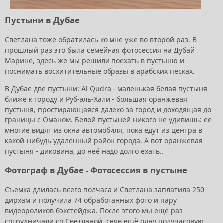
Пустыни в Дубае
Светлана тоже обратилась ко мне уже во второй раз. В
прошлый раз это была семейная фотосессия на Дубай
Марине, здесь же мы решили поехать в пустыню и
поснимать восхитительные образы в арабских песках.
В Дубае две пустыни: Al Qudra - маленькая белая пустыня
ближе к городу и Руб-эль-Хали - большая оранжевая
пустыня, простирающаяся далеко за город и доходящая до
границы с Оманом. Белой пустыней никого не удивишь: её
многие видят из окна автомобиля, пока едут из центра в
какой-нибудь удалённый район города. А вот оранжевая
пустыня - диковина, до неё надо долго ехать..
Фотограф в Дубае - Фотосессия в пустыне
Съёмка длилась всего полчаса и Светлана заплатила 250
дирхам и получила 74 обработанных фото и пару
видеороликов бэкстейджа. После этого мы ещё раз
сотрудничали со Светланой, сняв ещё одну получасовую