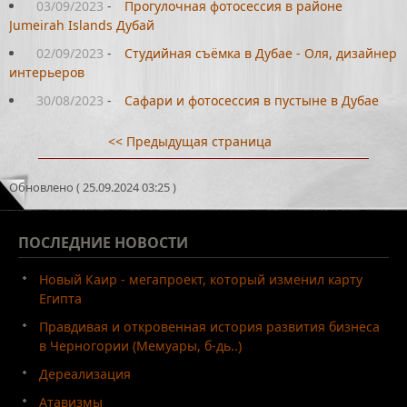
03/09/2023
-
Прогулочная фотосессия в районе
Jumeirah Islands Дубай
02/09/2023
-
Студийная съёмка в Дубае - Оля, дизайнер
интерьеров
30/08/2023
-
Сафари и фотосессия в пустыне в Дубае
<< Предыдущая страница
Обновлено ( 25.09.2024 03:25 )
ПОСЛЕДНИЕ
НОВОСТИ
Новый Каир - мегапроект, который изменил карту
Египта
Правдивая и откровенная история развития бизнеса
в Черногории (Мемуары, б-дь..)
Дереализация
Атавизмы