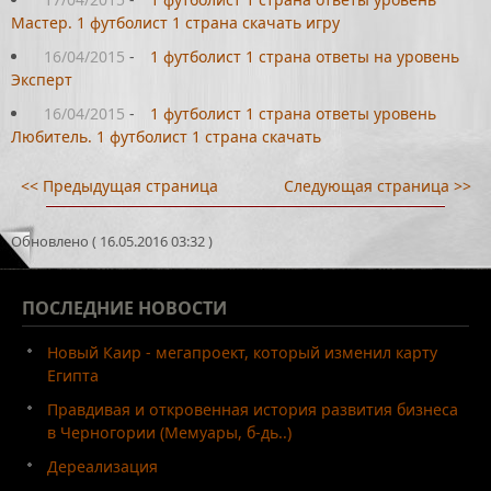
Мастер. 1 футболист 1 страна скачать игру
16/04/2015
-
1 футболист 1 страна ответы на уровень
Эксперт
16/04/2015
-
1 футболист 1 страна ответы уровень
Любитель. 1 футболист 1 страна скачать
<< Предыдущая страница
Следующая страница >>
Обновлено ( 16.05.2016 03:32 )
ПОСЛЕДНИЕ
НОВОСТИ
Новый Каир - мегапроект, который изменил карту
Египта
Правдивая и откровенная история развития бизнеса
в Черногории (Мемуары, б-дь..)
Дереализация