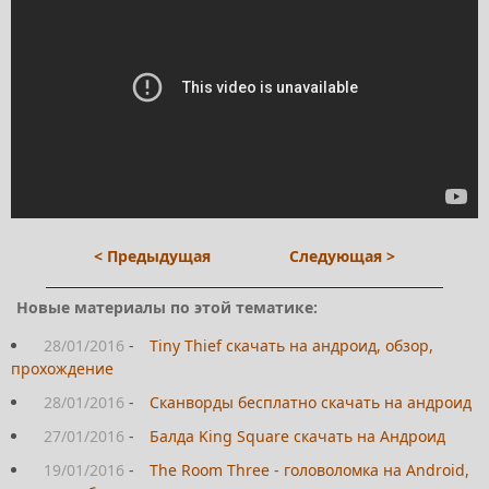
< Предыдущая
Следующая >
Новые материалы по этой тематике:
28/01/2016
-
Tiny Thief скачать на андроид, обзор,
прохождение
28/01/2016
-
Сканворды бесплатно скачать на андроид
27/01/2016
-
Балда King Square скачать на Андроид
19/01/2016
-
The Room Three - головоломка на Android,