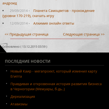
андроид
29/09/2014
-
Планета Самоцветов - прохождение
(уровни 170-219), скачать игру
12/09/2014
-
Алхимия онлайн ответы
<< Предыдущая страница
Следующая страница >>
Обновлено ( 13.12.2015 03:59 )
ПОСЛЕДНИЕ
НОВОСТИ
Новый Каир - мегапроект, который изменил карту
Египта
Правдивая и откровенная история развития бизнеса
в Черногории (Мемуары, б-дь..)
Дереализация
Атавизмы