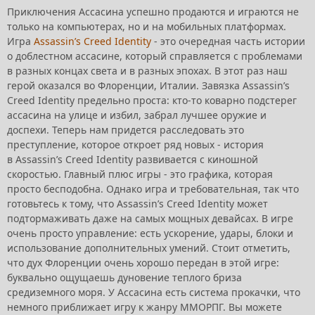
Приключения Ассасина успешно продаются и играются не
только на компьютерах, но и на мобильных платформах.
Игра
Assassin’s Creed Identity
- это очередная часть истории
о доблестном ассасине, который справляется с проблемами
в разных концах света и в разных эпохах. В этот раз наш
герой оказался во Флоренции, Италии. Завязка Assassin’s
Creed Identity предельно проста: кто-то коварно подстерег
ассасина на улице и избил, забрал лучшее оружие и
доспехи. Теперь нам придется расследовать это
преступление, которое откроет ряд новых - история
в Assassin’s Creed Identity развивается с киношной
скоростью. Главный плюс игры - это графика, которая
просто бесподобна. Однако игра и требовательная, так что
готовьтесь к тому, что Assassin’s Creed Identity может
подтормаживать даже на самых мощных девайсах. В игре
очень просто управление: есть ускорение, удары, блоки и
использование дополнительных умений. Стоит отметить,
что дух Флоренции очень хорошо передан в этой игре:
буквально ощущаешь дуновение теплого бриза
средиземного моря. У Ассасина есть система прокачки, что
немного приближает игру к жанру ММОРПГ. Вы можете