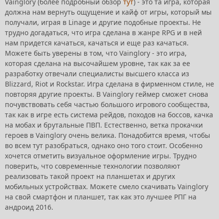
Vainglory (более подробный обзор
тут
) - это та игра, которая
должна нам вернуть ощущение и кайф от игры, который мы
получали, играя в Linage и другие подобные проекты. Не
трудно догадаться, что игра сделана в жанре RPG и в ней
нам придется качаться, качаться и еще раз качаться.
Можете быть уверены в том, что Vainglory - это игра,
которая сделана на высочайшем уровне, так как за ее
разработку отвечали специалисты высшего класса из
Blizzard, Riot и Rockstar. Игра сделана в фирменном стиле, не
повторяя другие проекты. В Vainglory геймер сможет снова
почувствовать себя частью большого игрового сообщества,
так как в игре есть система рейдов, походов на боссов, качка
на мобах и брутальные ПВП. Естественно, ветка прокачки
героев в Vainglory очень велика. Понадобится время, чтобы
во всем тут разобраться, однако оно того стоит. Особенно
хочется отметить визуальное оформление игры. Трудно
поверить, что современные технологии позволяют
реализовать такой проект на планшетах и других
мобильных устройствах. Можете смело скачивать Vainglory
на свой смартфон и планшет, так как это лучшее РПГ на
андроид 2016.