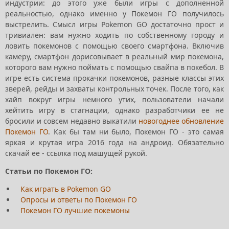
индустрии: до этого уже были игры с дополненной
реальностью, однако именно у Покемон ГО получилось
выстрелить. Смысл игры Pokemon GO достаточно прост и
тривиален: вам нужно ходить по собственному городу и
ловить покемонов с помощью своего смартфона. Включив
камеру, смартфон дорисовывает в реальный мир покемона,
которого вам нужно поймать с помощью свайпа в покебол. В
игре есть система прокачки покемонов, разные классы этих
зверей, рейды и захваты контрольных точек. После того, как
хайп вокруг игры немного утих, пользователи начали
хейтить игру в стагнации, однако разработчики ее не
бросили и совсем недавно выкатили
новогоднее обновление
Покемон ГО
. Как бы там ни было, Покемон ГО - это самая
яркая и крутая игра 2016 года на андроид. Обязательно
скачай ее - ссылка под машущей рукой.
Статьи по Покемон ГО:
Как играть в Pokemon GO
Опросы и ответы по Покемон ГО
Покемон ГО лучшие покемоны