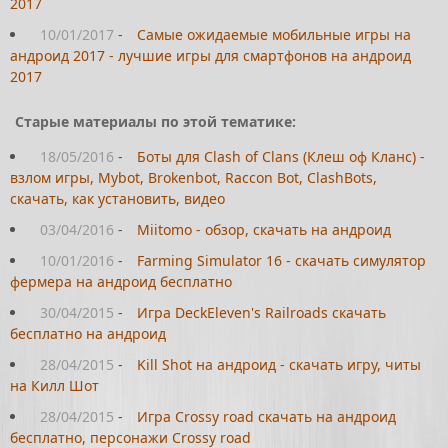
2017
10/01/2017
-
Самые ожидаемые мобильные игры на
андроид 2017 - лучшие игры для смартфонов на андроид
2017
Старые материалы по этой тематике:
18/05/2016
-
Боты для Clash of Clans (Клеш оф Кланс) -
взлом игры, Mybot, Brokenbot, Raccon Bot, ClashBots,
скачать, как установить, видео
03/04/2016
-
Miitomo - обзор, скачать на андроид
10/01/2016
-
Farming Simulator 16 - скачать симулятор
фермера на андроид бесплатно
30/04/2015
-
Игра DeckEleven's Railroads скачать
бесплатно на андроид
28/04/2015
-
Kill Shot на андроид - скачать игру, читы
на Килл Шот
28/04/2015
-
Игра Crossy road скачать на андроид
бесплатно, персонажи Crossy road