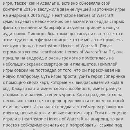
игра, также, как и Асвальт 8, активно обновляла свой
контент в 2016 и заслужила звание лучшей карточной игры
на андроид в 2016 году. Hearthstone Heroes of Warcraft
сумела сделать невозможное: она захватила сердца старых
фанатов вселенной Варкрафта и сумела привлечь новую
аудиторию. Пик игры был также достигнут из-за того, что в
этом году вышел фильм по игре, что не могло не привлечь
свежую кровь в Hearthstone Heroes of Warcraft. После
огромного успеха Hearthstone Heroes of Warcraft на ПК, она
пришла на андроид и очень грамотно поместилась на
небольших экранах смартфонов и планшетов. Геймплей
игры совсем не пострадал от того, что он перекочевал на
новую платформу. Суть игры проста: убить героя соперника
с помощью своих карт, которые мы выбрасываем из хода в
ход. Каждая карта имеет свою способность, имеет разную
стоимость и разную степень урона. Карты разделяются на
несколько классов, что предопределяются героем, который
их использует. Игра часто предлагает геймерам различные
ивенты, новые карты и новые системы карт. Если вы еще не
играли в Hearthstone Heroes of Warcraft на андроид, то вам
просто необходимо скачать ее и попробовать - ссылка под