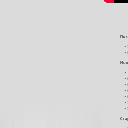
Пох
Нов
Ста