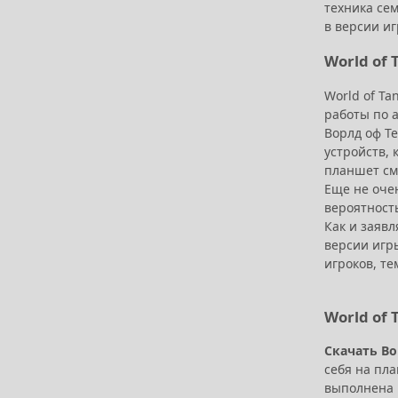
техника се
в версии и
World of 
World of Ta
работы по 
Ворлд оф Те
устройств, 
планшет смо
Еще не очен
вероятность
Как и заявл
версии игр
игроков, те
World of 
Скачать Во
себя на пл
выполнена п