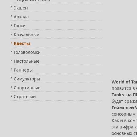
Экшен
Аркада
Гонки
Казуальные
Квесты
Головоломки
Настольные
Раннеры
Симуляторы
World of Ta
Спортивные
появится в 
Tanks на П
Стратегии
будет сража
Геймплей Wo
сенсорным 
Как и в ком
эта цифра к
основных с