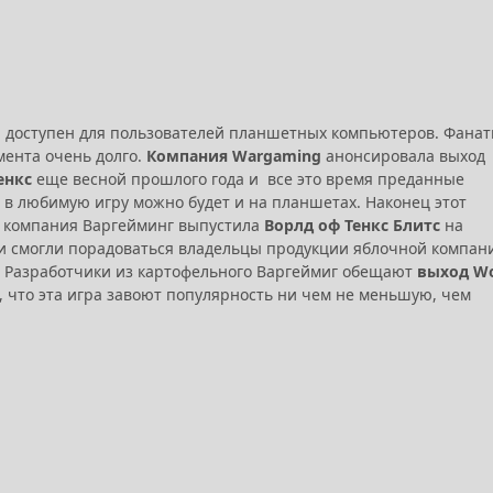
ал доступен для пользователей планшетных компьютеров. Фана
мента очень долго.
Компания Wargaming
анонсировала выход
енкс
еще весной прошлого года и все это время преданные
 в любимую игру можно будет и на планшетах. Наконец этот
да компания Варгейминг выпустила
Ворлд оф Тенкс Блитс
на
 смогли порадоваться владельцы продукции яблочной компан
. Разработчики из картофельного Варгеймиг обещают
выход Wo
 что эта игра завоют популярность ни чем не меньшую, чем