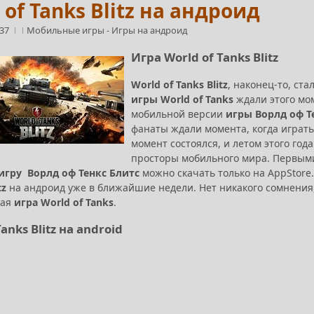
 of Tanks Blitz на андроид
:37
Мобильные игры
-
Игры на андроид
Игра World of Tanks Blitz
World of Tanks Blitz
, наконец-то, ст
игры World of Tanks
ждали этого мо
мобильной версии
игры Ворлд оф Т
фанаты ждали момента, когда играть
момент состоялся, и летом этого го
просторы мобильного мира. Первыми
игру Ворлд оф Тенкс Блитс
можно скачать только на AppStore
tz
на андроид уже в ближайшие недели. Нет никакого сомнения,
ная
игра World of Tanks
.
Tanks Blitz на android