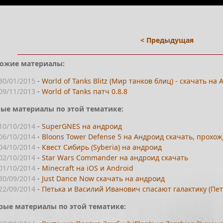
< Предыдущая
ожие материалы:
30/01/2015
-
World of Tanks Blitz (Мир танков блиц) - скачать на
09/11/2013
-
World of Tanks патч 0.8.8
ые материалы по этой тематике:
10/10/2014
-
SuperGNES на андроид
06/10/2014
-
Bloons Tower Defense 5 на Андроид скачать, прохо
04/10/2014
-
Квест Сибирь (Syberia) на андроид
02/10/2014
-
Star Wars Commander на андроид скачать
01/10/2014
-
Minecraft на iOS и Android
30/09/2014
-
Just Dance Now скачать на андроид
22/09/2014
-
Петька и Василий Иванович спасают галактику (Пет
рые материалы по этой тематике: