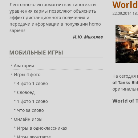
World
Лептонно-электромагнитная гипотеза и
уравнения кармы позволяют объяснить
22.09.2014 13
эффект дистанционного получения и
передачи информации в популяции homo
sapiens
И.Ю. Микляев
МОБИЛЬНЫЕ
ИГРЫ
Аватария
Игры 4 фото
На сегодня
of Tanks Bli
4 фото 1 слово
оригиналь
Словоед
World of 
1 фото 1 слово
Что за слово
Онлайн игры
Игры в одноклассниках
Игры вконтакте