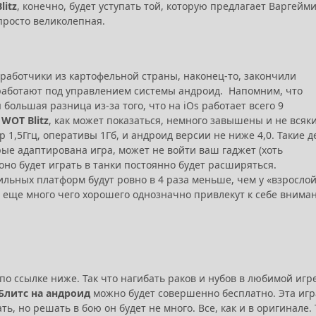
litz
, конечно, будет уступать той, которую предлагает Варгейм
просто великолепная.
азработчики из картофельной страны, наконец-то, закончили
работают под управлением системы андроид. Напомним, что
 большая разница из-за того, что на iOs работает всего 9
WOT Blitz
, как может показаться, немного завышены и не всяк
 1,5Ггц, оперативы 1Гб, и андроид версии не ниже 4,0. Такие д
орые адаптирована игра, может не войти ваш гаджет (хоть
моно будет играть в танки постоянно будет расширяться.
бильных платформ будут ровно в 4 раза меньше, чем у «взросло
 еще много чего хорошего однозначно привлекут к себе внима
по ссылке ниже. Так что нагибать раков и нубов в любимой игре
 Блитс на андроид
можно будет совершенно бесплатно. Эта игр
ть, но решать в бою он будет не много. Все, как и в оригинале. 