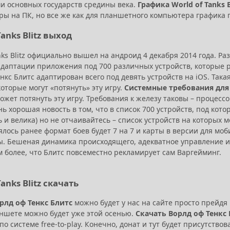
ми основных государств средины века.
Графика World of Tanks B
гры на ПК, но все же как для планшетного компьютера графика 
Tanks Blitz выход
nks Blitz официально вышел на андроид 4 декабря 2014 года. Р
адаптации приложения под 700 различных устройств, которые 
нкс Блитс адаптирован всего под девять устройств на iOS. Такая
которые могут «потянуть» эту игру.
Системные требования для 
жет потянуть эту игру. Требования к железу таковы – процессор
ь хорошая новость в том, что в список 700 устройств, под кот
 и велика) но не отчаивайтесь – список устройств на которых 
ялось ранее формат боев будет 7 на 7 и карты в версии для мо
ы. Бешеная динамика происходящего, адекватное управление и
м более, что Блитс повсеместно рекламирует сам Варгейминг.
Tanks Blitz скачать
рлд оф Тенкс Блитс
можно будет у нас на сайте просто прейдя 
аншете можно будет уже этой осенью.
Скачать Ворлд оф Тенкс
о системе free-to-play. Конечно, донат и тут будет присутствова