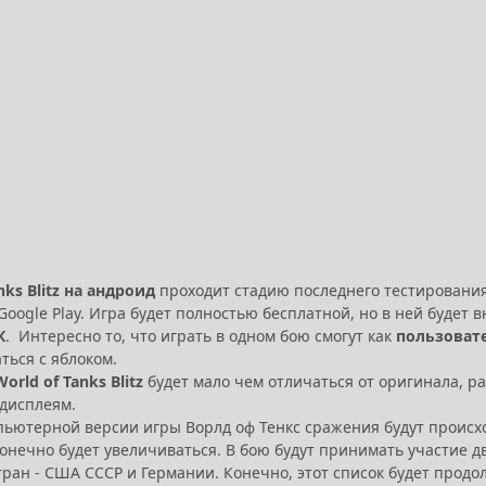
nks Blitz на андроид
проходит стадию последнего тестирования
Google Play. Игра будет полностью бесплатной, но в ней будет
К
. Интересно то, что играть в одном бою смогут как
пользовате
ться с яблоком.
rld of Tanks Blitz
будет мало чем отличаться от оригинала, ра
дисплеям.
пьютерной версии игры Ворлд оф Тенкс сражения будут происход
онечно будет увеличиваться. В бою будут принимать участие дв
тран - США CCCP и Германии. Конечно, этот список будет прод