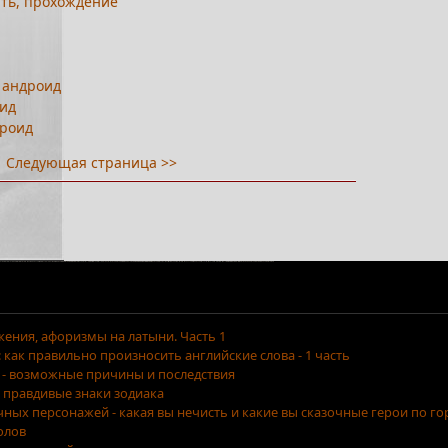
чать, прохождение
 андроид
оид
дроид
Следующая страница >>
ения, афоризмы на латыни. Часть 1
как правильно произносить английские слова - 1 часть
 - возможные причины и последствия
 правдивые знаки зодиака
очных персонажей - какая вы нечисть и какие вы сказочные герои по г
олов