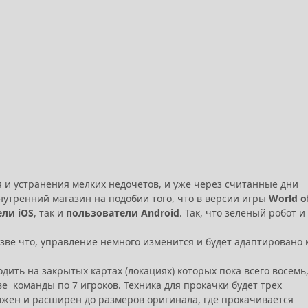
 и устранения мелких недочетов, и уже через считанные дни
 внутренний магазин на подобии того, что в версии игры
World o
ли iOS
, так и
пользователи Android
. Так, что зеленый робот и
зве что, управление немного изменится и будет адаптировано 
ить на закрытых картах (локациях) которых пока всего восемь,
е команды по 7 игроков. Техника для прокачки будет трех
олжен и расширен до размеров оригинала, где прокачивается