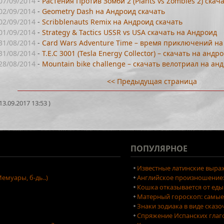
07/09/2014
-
Растения Против Зомби 2 (Plants vs Zombies 2) ска
02/09/2014
-
Geometry Dash на Андроид скачать
02/09/2014
-
Scribblenauts Remix на Андроид скачать
01/09/2014
-
Strategy & Tactics USSR vs USA скачать на Андроид
31/08/2014
-
Card Wars Adventure Time – время приключений на
31/08/2014
-
T.E.C 3001 (Tesla Energy Collector) – скачать на андр
28/08/2014
-
Mountain bike challenge – скачать велотриал на ан
<< Предыдущая страница
3.09.2017 13:53 )
ПОПУЛЯРНОЕ
Известные латинские выраж
емуары, б-дь..)
Английское произношение: 
Кошка отказывается от еды
Матерный гороскоп: самые
Знаки зодиака в виде сказ
Спряжение Испанских глаг