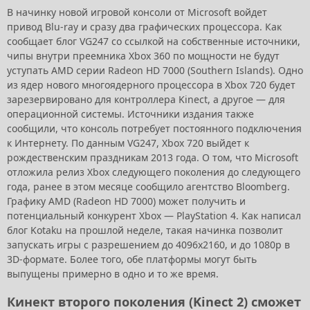
В начинку новой игровой консоли от Microsoft войдет
привод Blu-ray и сразу два графических процессора. Как
сообщает блог VG247 со ссылкой на собственные источники,
чипы внутри преемника Xbox 360 по мощности не будут
уступать AMD серии Radeon HD 7000 (Southern Islands). Одно
из ядер нового многоядерного процессора в Xbox 720 будет
зарезервировано для контроллера Kinect, а другое — для
операционной системы. Источники издания также
сообщили, что консоль потребует постоянного подключения
к Интернету. По данным VG247, Xbox 720 выйдет к
рождественским праздникам 2013 года. О том, что Microsoft
отложила релиз Xbox следующего поколения до следующего
года, ранее в этом месяце сообщило агентство Bloomberg.
Графику AMD (Radeon HD 7000) может получить и
потенциальный конкурент Xbox — PlayStation 4. Как написал
блог Kotaku на прошлой неделе, такая начинка позволит
запускать игры с разрешением до 4096х2160, и до 1080р в
3D-формате. Более того, обе платформы могут быть
выпущены примерно в одно и то же время.
Кинект второго поколения (Kinect 2) сможет