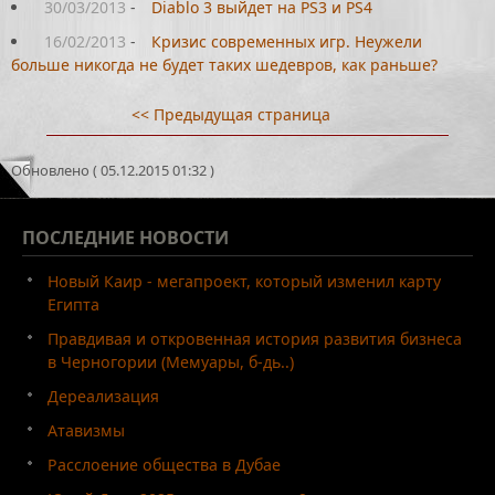
30/03/2013
-
Diablo 3 выйдет на PS3 и PS4
16/02/2013
-
Кризис современных игр. Неужели
больше никогда не будет таких шедевров, как раньше?
<< Предыдущая страница
Обновлено ( 05.12.2015 01:32 )
ПОСЛЕДНИЕ
НОВОСТИ
Новый Каир - мегапроект, который изменил карту
Египта
Правдивая и откровенная история развития бизнеса
в Черногории (Мемуары, б-дь..)
Дереализация
Атавизмы
Расслоение общества в Дубае