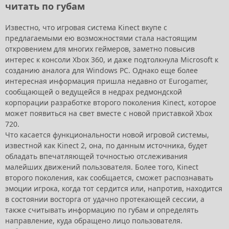
читать по губам
Известно, что игровая система Kinect вкупе с
предлагаемыми ею возможностями стала настоящим
откровением для многих геймеров, заметно повысив
интерес к консоли Xbox 360, и даже подтолкнула Microsoft к
созданию аналога для Windows PC. Однако еще более
интересная информация пришла недавно от Eurogamer,
сообщающей о ведущейся в недрах редмондской
корпорации разработке второго поколения Kinect, которое
может появиться на свет вместе с новой приставкой Xbox
720.
Что касается функциональности новой игровой системы,
известной как Kinect 2, она, по данным источника, будет
обладать впечатляющей точностью отслеживания
малейших движений пользователя. Более того, Kinect
второго поколения, как сообщается, сможет распознавать
эмоции игрока, когда тот сердится или, напротив, находится
в состоянии восторга от удачно протекающей сессии, а
также считывать информацию по губам и определять
направление, куда обращено лицо пользователя.