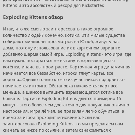
Kittens и это абсолютный рекорд для Kickstarter.
Exploding Kittens обзор
Итак, что же смогло заинтересовать такое огромное
количество людей? Конечно, котики. Эти милые существа
собирают миллионы просмотров на Ютюб, живут у нас
дома, поэтому использование их в карточном варианте
добавило шарма самой игре. Exploding Kittens - это игра, где
вам нужно постараться не вытянуть взрывающегося
котёнка, иначе вы проиграете. Карточная игра динамичная:
начинается все беззаботно, игроки тянут карты, все
хорошо…Однако только кто-то из участников подорвётся -
начинается интрига. Обстановка накаляется: карт всё
меньше, а шансов вытащить взрывающегося котика все
больше. Партия в Exploding Kittens длится примерно 15
минут - этого более чем достаточно для получения отлично
настроения. Игра лёгкая, ее правилам легко обучиться, а
время за игрой проходит мгновенно. Если вас
заинтересовала Exploding Kittens, то мы предлагаем вам
скачать ее ниже по ссылке, а затем ознакомиться с