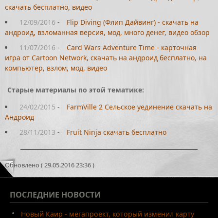
скачать бесплатно, видео
12/09/2016
-
Flip Diving (Флип Дайвинг) - скачать на
андроид, взломанная версия, мод, много денег, видео обзор
11/07/2016
-
Card Wars Adventure Time - карточная
игра от Cartoon Network, скачать на андроид бесплатно, на
компьютер, взлом, мод, видео
Старые материалы по этой тематике:
24/02/2015
-
FarmVille 2 Cельское уединение скачать на
Андроид
28/11/2013
-
Fruit Ninja скачать бесплатно
Обновлено ( 29.05.2016 23:36 )
ПОСЛЕДНИЕ
НОВОСТИ
Новый Каир - мегапроект, который изменил карту