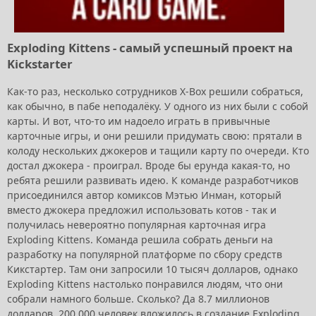
Exploding Kittens - самый успешный проект на
Kickstarter
Как-то раз, несколько сотрудников X-Box решили собраться,
как обычно, в пабе неподалёку. У одного из них были с собой
карты. И вот, что-то им надоело играть в привычные
карточные игры, и они решили придумать свою: прятали в
колоду нескольких джокеров и тащили карту по очереди. Кто
достал джокера - проиграл. Вроде бы ерунда какая-то, но
ребята решили развивать идею. К команде разработчиков
присоединился автор комиксов Мэтью Инман, который
вместо джокера предложил использовать котов - так и
получилась невероятно популярная карточная игра
Exploding Kittens. Команда решила собрать деньги на
разработку на популярной платформе по сбору средств
Кикстартер. Там они запросили 10 тысяч долларов, однако
Exploding Kittens настолько понравился людям, что они
собрали намного больше. Сколько? Да 8.7 миллионов
долларов. 200 000 человек вложилось в создание Exploding