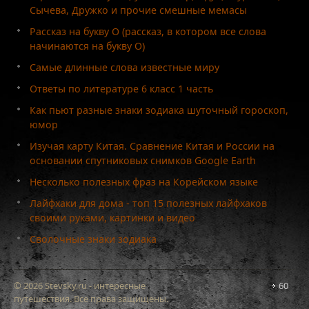
Сычева, Дружко и прочие смешные мемасы
Рассказ на букву О (рассказ, в котором все слова
начинаются на букву О)
Самые длинные слова известные миру
Ответы по литературе 6 класс 1 часть
Как пьют разные знаки зодиака шуточный гороскоп,
юмор
Изучая карту Китая. Сравнение Китая и России на
основании спутниковых снимков Google Earth
Несколько полезных фраз на Корейском языке
Лайфхаки для дома - топ 15 полезных лайфхаков
своими руками, картинки и видео
Сволочные знаки зодиака
© 2026 Stevsky.ru - интересные
60
путешествия. Все права защищены.