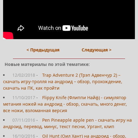
< Предыдущая
Следующая >
Новые материалы по этой тематике:
12/02/2018
-
Trap Adventure 2 (Трэп Адвенчур 2) –
скачать игру-тролля на андроид – обзор, прохождение,
скачать на ПК, как пройти
11/10/2017
-
Flippy Knife (Флиппи Найф) - симулятор
метания ножей на андроид - обзор, скачать, много денег,
все ножи, взломанная версия
07/11/2016
-
Pen Pineapple apple pen - cкачать игру на
андроид, перевод, минус, текст песни, Ургант, клип
16/10/2016
-
Oil Hunt (Оил Хант) на андроид - обзор,