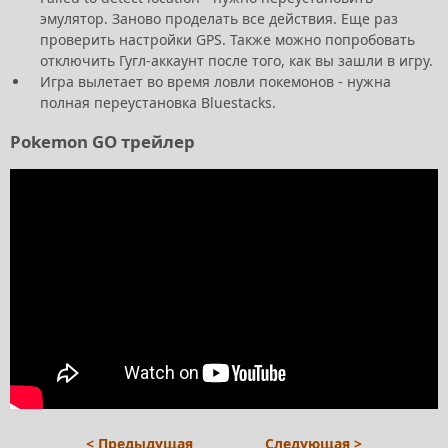
эмулятор. Заново проделать все действия. Еще раз
проверить настройки GPS. Также можно попробовать
отключить Гугл-аккаунт после того, как вы зашли в игру.
Игра вылетает во время ловли покемонов - нужна
полная переустановка Bluestacks.
Pokemon GO трейлер
< Предыдущая
Следующая >