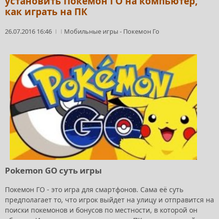
установить Покемон ГО на компьютер,
как играть на ПК
26.07.2016 16:46
Мобильные игры
-
Покемон Го
Pokemon GO суть игры
Покемон ГО - это игра для смартфонов. Сама её суть
предполагает то, что игрок выйдет на улицу и отправится на
поиски покемонов и бонусов по местности, в которой он