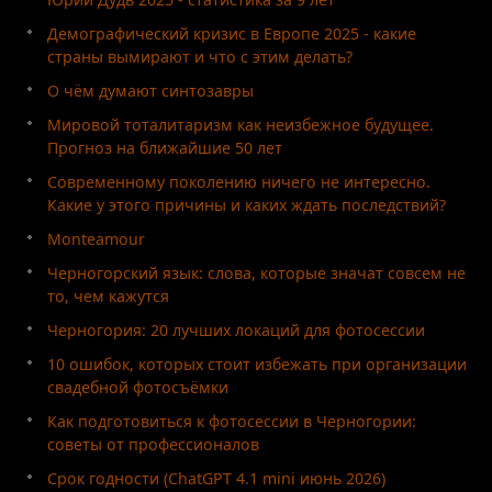
Демографический кризис в Европе 2025 - какие
страны вымирают и что с этим делать?
О чём думают синтозавры
Мировой тоталитаризм как неизбежное будущее.
Прогноз на ближайшие 50 лет
Современному поколению ничего не интересно.
Какие у этого причины и каких ждать последствий?
Monteamour
Черногорский язык: слова, которые значат совсем не
то, чем кажутся
Черногория: 20 лучших локаций для фотосессии
10 ошибок, которых стоит избежать при организации
свадебной фотосъёмки
Как подготовиться к фотосессии в Черногории:
советы от профессионалов
Срок годности (ChatGPT 4.1 mini июнь 2026)