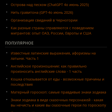
Острова над песком (ChatGPT 4o июнь 2025)
Нить гравитона (GPT-4o июнь 2026)
Организация свиданий в Черногории
Как разные страны справляются с поведением
мигрантов: опыт ОАЭ, России, Европы и США
ПОПУЛЯРНОЕ
Известные латинские выражения, афоризмы на
латыни. Часть 1
Английское произношение: как правильно
произносить английские слова - 1 часть
Кошка отказывается от еды - возможные причины и
последствия
Матерный гороскоп: самые правдивые знаки зодиака
Знаки зодиака в виде сказочных персонажей - какая
вы нечисть и какие вы сказочные герои по гороскопу