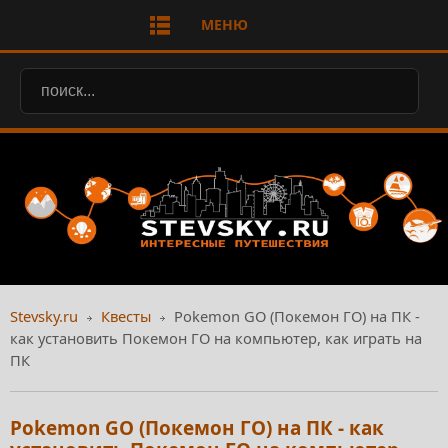
МЕНЮ
Stevsky.ru
Квесты
Pokemon GO (Покемон ГО) на ПК -
как установить Покемон ГО на компьютер, как играть на
ПК
Pokemon GO (Покемон ГО) на ПК - как