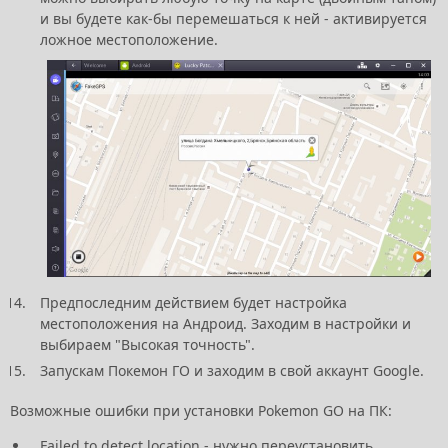
и вы будете как-бы перемешаться к ней - активируется
ложное местоположение.
Предпоследним действием будет настройка
местоположения на Андроид. Заходим в настройки и
выбираем "Высокая точность".
Запускам Покемон ГО и заходим в свой аккаунт Google.
Возможные ошибки при установки Pokemon GO на ПК:
Failed to detect location - нужно переустановить