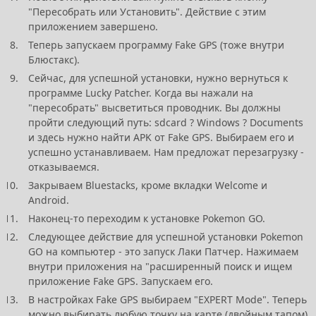
"Пересобрать или Установить". Действие с этим
приложением завершено.
Теперь запускаем программу Fake GPS (тоже внутри
Блюстакс).
Сейчас, для успешной установки, нужно вернуться к
программе Lucky Patcher. Когда вы нажали на
"пересобрать" высветиться проводник. Вы должны
пройти следующий путь: sdcard ? Windows ? Documents
и здесь нужно найти APK от Fake GPS. Выбираем его и
успешно устанавливаем. Нам предложат перезагрузку -
отказываемся.
Закрываем Bluestacks, кроме вкладки Welcome и
Android.
Наконец-то переходим к установке Pokemon GO.
Следующее действие для успешной установки Pokemon
GO на компьютер - это запуск Лаки Патчер. Нажимаем
внутри приложения на "расширенный поиск и ищем
приложение Fake GPS. Запускаем его.
В настройках Fake GPS выбираем "EXPERT Mode". Теперь
можно выбирать любую точку на карте (двойным тапом)