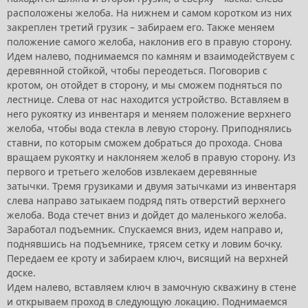
расположены желоба. На нижнем и самом коротком из них
закреплен третий грузик – забираем его. Также меняем
положение самого желоба, наклонив его в правую сторону.
Идем налево, поднимаемся по камням и взаимодействуем с
деревянной стойкой, чтобы переодеться. Поговорив с
кротом, он отойдет в сторону, и мы сможем подняться по
лестнице. Слева от нас находится устройство. Вставляем в
него рукоятку из инвентаря и меняем положение верхнего
желоба, чтобы вода стекла в левую сторону. Приподнялись
ставни, по которым сможем добраться до прохода. Снова
вращаем рукоятку и наклоняем желоб в правую сторону. Из
первого и третьего желобов извлекаем деревянные
затычки. Тремя грузиками и двумя затычками из инвентаря
слева направо затыкаем подряд пять отверстий верхнего
желоба. Вода стечет вниз и дойдет до маленького желоба.
Заработал подъемник. Спускаемся вниз, идем направо и,
поднявшись на подъемнике, трясем сетку и ловим бочку.
Передаем ее кроту и забираем ключ, висящий на верхней
доске.
Идем налево, вставляем ключ в замочную скважину в стене
и открываем проход в следующую локацию. Поднимаемся