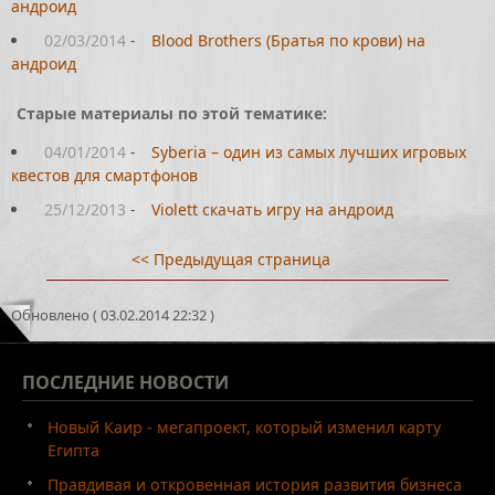
андроид
02/03/2014
-
Blood Brothers (Братья по крови) на
андроид
Старые материалы по этой тематике:
04/01/2014
-
Syberia – один из самых лучших игровых
квестов для смартфонов
25/12/2013
-
Violett скачать игру на андроид
<< Предыдущая страница
Обновлено ( 03.02.2014 22:32 )
ПОСЛЕДНИЕ
НОВОСТИ
Новый Каир - мегапроект, который изменил карту
Египта
Правдивая и откровенная история развития бизнеса