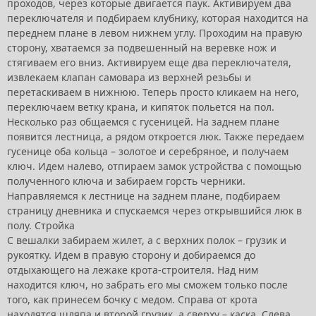
проходов, через которые двигается паук. Активируем два
переключателя и подбираем клубнику, которая находится на
переднем плане в левом нижнем углу. Проходим на правую
сторону, хватаемся за подвешенный на веревке нож и
стягиваем его вниз. Активируем еще два переключателя,
извлекаем клапан самовара из верхней резьбы и
перетаскиваем в нижнюю. Теперь просто кликаем на него,
переключаем ветку крана, и кипяток польется на пол.
Несколько раз общаемся с гусеницей. На заднем плане
появится лестница, а рядом откроется люк. Также передаем
гусенице оба кольца – золотое и серебряное, и получаем
ключ. Идем налево, отпираем замок устройства с помощью
полученного ключа и забираем горсть черники.
Направляемся к лестнице на заднем плане, подбираем
страницу дневника и спускаемся через открывшийся люк в
полу. Стройка
С вешалки забираем жилет, а с верхних полок – грузик и
рукоятку. Идем в правую сторону и добираемся до
отдыхающего на лежаке крота-строителя. Над ним
находится ключ, но забрать его мы сможем только после
того, как принесем бочку с медом. Справа от крота
находятся шляпа и второй грузик, а сверху – каска. Слева