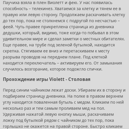
Паучиха взяла в плен Виолетт и фею. У нас появилась
способность – телекинез. Хватаемся за клетку и тянем ее в
правую или левую сторону. Продолжаем раскачивать клетку
до тех пор, пока не столкнемся с подругой по несчастью –
феей. Чуть правее прикреплена страница из дневника
дедушки, который, видимо, тоже когда-то побывал в этом
удивительном мире и сделал заметки о местных обитателях.
Еще правее, на трубе под зеленой бутылкой, находится
скрепка. Стягиваем ее вниз и перетаскиваем к месту
разрыва проводов на переднем плане. Под клеткой
находится переключатель – активируем его. От замыкания
случилось возгорание, которое подожгло спички.
Прохождение игры Violett - Столовая
Перед синим чайником лежат доски. Убираем их в сторону и
подбираем страницу дневника. На полке в правом верхнем
углу находится поваленная бутыль с медом. Кликаем по ней
несколько раз и тем самым проливаем мед на пол.
Удерживая нажатой левую кнопку мыши, раскачиваем
ложку под бутылкой рядом с чайником до тех пор, пока
горлышко не окажется на правой стороне. Быстро кликаем