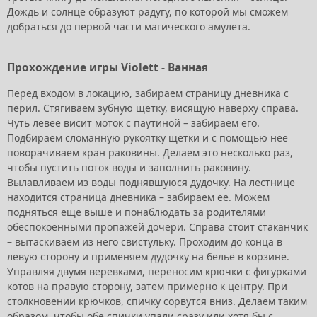
Дождь и солнце образуют радугу, по которой мы сможем
добраться до первой части магического амулета.
Прохождение игры Violett - Ванная
Перед входом в локацию, забираем страницу дневника с
перил. Стягиваем зубную щетку, висящую наверху справа.
Чуть левее висит моток с паутиной – забираем его.
Подбираем сломанную рукоятку щетки и с помощью нее
поворачиваем кран раковины. Делаем это несколько раз,
чтобы пустить поток воды и заполнить раковину.
Вылавливаем из воды поднявшуюся дудочку. На лестнице
находится страница дневника – забираем ее. Можем
подняться еще выше и понаблюдать за родителями
обеспокоенными пропажей дочери. Справа стоит стаканчик
– вытаскиваем из него свистульку. Проходим до конца в
левую сторону и применяем дудочку на бельё в корзине.
Управляя двумя веревками, переносим крючки с фигурками
котов на правую сторону, затем примерно к центру. При
столкновении крючков, спичку сорвутся вниз. Делаем таким
образом, чтобы обе спички упали сразу или хотя бы с