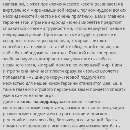
Напомним, сюжет приключенческого квеста развивается в
виртуальном мире «мышиной норы», полном чудес и всяких
неожиданностей (часто не очень приятных). Вам и главной
героине этой игры на андроид - юной Виолетте предстоит
справиться со всеми трудностями, чтобы вернуться целой и
невредимой домой. Противостоять ей будут странные и
коварные поселенцы параллели, которые считают
способность телекинеза такой же обыденной вещью, как
чай с бутербродами на завтрак. Главный ваш соперник –
злобная паучиха, которая готова уничтожить любого
незваного гостя, который попал в ее маленький мир. Свои
интриги она начинает плести сразу, как только Виолетта
попадает в «мышиную нору». Первой подругой по
несчастью для нашей юной героини становится фея. Ее, а
также главного игрового персонажа вам и придется спасать
уже в самом начале игры.
Данный
квест на андроид
захватывает своими
многочисленными секретами, возможностью манипуляции
различными предметами на расстоянии и поиском
решений из, казалось бы, безвыходных ситуаций. Здесь
придется использовать всю свою логику и смекалку, быть