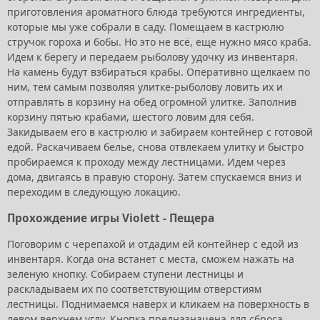
приготовления ароматного блюда требуются ингредиенты,
которые мы уже собрали в саду. Помещаем в кастрюлю
стручок гороха и бобы. Но это не всё, еще нужно мясо краба.
Идем к берегу и передаем рыболову удочку из инвентаря.
На камень будут взбираться крабы. Оперативно щелкаем по
ним, тем самым позволяя улитке-рыболову ловить их и
отправлять в корзину на обед огромной улитке. Заполнив
корзину пятью крабами, шестого ловим для себя.
Закидываем его в кастрюлю и забираем контейнер с готовой
едой. Раскачиваем белье, снова отвлекаем улитку и быстро
пробираемся к проходу между лестницами. Идем через
дома, двигаясь в правую сторону. Затем спускаемся вниз и
переходим в следующую локацию.
Прохождение игры Violett - Пещера
Поговорим с черепахой и отдадим ей контейнер с едой из
инвентаря. Когда она встанет с места, сможем нажать на
зеленую кнопку. Собираем ступени лестницы и
раскладываем их по соответствующим отверстиям
лестницы. Поднимаемся наверх и кликаем на поверхность в
левом верхнем углу. Кнопка предназначена для сброса