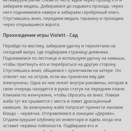
забираем медаль. Добираемся до седьмого прохода, через
него поднимаемся наверх и забираем серебряный ключ.
Спустившись вниз, передаем медаль таракану и проходим
через открывшиеся ворота.
Прохождение игры Violett - Сад
Перейдя по мостику, забираем удочку и перелетаем на
соседний валун, где подбираем страницу дневника.
Поднимаемся по лестнице и используем удочку на камыше,
чтобы притянуть его и перебраться на другую сторону.
Спустившись вниз, общаемся с кузнечиком на катере. Он
отвезет нас на остров, если мы принесем ему две
жемчужины. Одна из них лежит внутри раковины, которая в
свою очередь находится в руках статуи на переднем плане.
Кликаем по жемчужине, чтобы сбросить ее вниз. Ловкая
жаба тут же срывается с места и ловит драгоценный
камешек. За жемчужину жаба попросит принести лакомое
блюдо – червячка. Отправляемся в локацию «Дерево».
Отдаем кукушке клубнику из инвентаря и ждем, когда она
оставит червяка поблизости. Подбираем его и