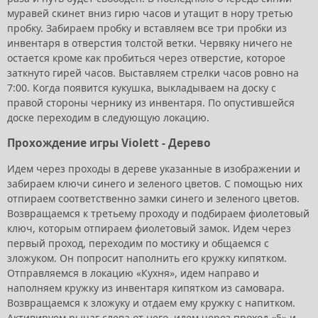
муравей скинет вниз гирю часов и утащит в нору третью
пробку. Забираем пробку и вставляем все три пробки из
инвентаря в отверстия толстой ветки. Червяку ничего не
остается кроме как пробиться через отверстие, которое
заткнуто гирей часов. Выставляем стрелки часов ровно на
7:00. Когда появится кукушка, выкладываем на доску с
правой стороны чернику из инвентаря. По опустившейся
доске переходим в следующую локацию.
Прохождение игры Violett - Дерево
Идем через проходы в дереве указанные в изображении и
забираем ключи синего и зеленого цветов. С помощью них
отпираем соответственно замки синего и зеленого цветов.
Возвращаемся к третьему проходу и подбираем фиолетовый
ключ, которым отпираем фиолетовый замок. Идем через
первый проход, переходим по мостику и общаемся с
зложуком. Он попросит наполнить его кружку кипятком.
Отправляемся в локацию «Кухня», идем направо и
наполняем кружку из инвентаря кипятком из самовара.
Возвращаемся к зложуку и отдаем ему кружку с напитком.
Активируем рычаг слева от него, идем через проход «5» и