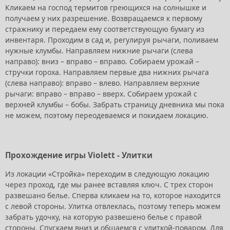
Кликаем на господ термитов греющихся на солнышке и
получаем у них разрешение. Возвращаемся к первому
стражнику и передаем ему соответствующую бумагу из
инвентаря. Проходим в сад и, регулируя рычаги, поливаем
нужные клумбы. Направляем нижние рычаги (слева
направо): вниз – вправо – вправо. Собираем урожай –
стручки гороха. Направляем первые два нижних рычага
(слева направо): вправо – влево. Направляем верхние
рычаги: вправо – вправо – вверх. Собираем урожай с
верхней клумбы – бобы. Забрать страницу дневника мы пока
не можем, поэтому переодеваемся и покидаем локацию.
Прохождение игры Violett - Улитки
Из локации «Стройка» переходим в следующую локацию
через проход, где мы ранее вставляя ключ. С трех сторон
развешано белье. Сперва кликаем на то, которое находится
с левой стороны. Улитка отвлеклась, поэтому теперь можем
забрать удочку, на которую развешено белье с правой
стороны. Спускаем вниз и общаемся с улиткой-поваром. Для