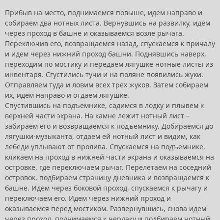
Прибыв на место, поднимаемся повыше, идем направо и
собираем два нотных листа. Вернувшись на развилку, идем
через проход в башне и оказываемся возле рычага.
Переключив его, возвращаемся назад, спускаемся к причалу
и идем через нижний проход башни. Поднявшись наверх,
переходим по мостику и передаем лягушке нотные листы из
инвентаря. Сгустились тучи и на поляне появились жуки.
Отправляем туда и ловим всех трех жуков. Затем собираем
их, идем направо и отдаем лягушке.
Спустившись на подъемнике, садимся в лодку и плывем к
верхней части экрана. На камне лежит нотный лист –
забираем его и возвращаемся к подъемнику. Добираемся до
лягушки-музыканта, отдаем ей нотный лист и видим, как
лебеди уплывают от пролива. Спускаемся на подъемнике,
кликаем на проход в нижней части экрана и оказываемся на
островке, где переключаем рычаг. Перелетаем на соседний
островок, подбираем страницу дневника и возвращаемся к
башне. Идем через боковой проход, спускаемся к рычагу и
переключаем его. Идем через нижний проход и
оказываемся перед мостиком. Развернувшись, снова идем
через проход, поднимаемся к чердаку и подбираем нотный