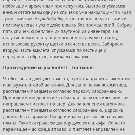
небольшим временным промежутком. Быстро спускаемся
вниз и оттягиваем одну из спичек к уже находящимся у края
трем спичкам. Акулабобр будет постоянно поедать спички,
поэтому всегда нужно действовать без промедлений. Собрав
пять спичек, скрепляем их паутиной из инвентаря. На
получившемся плоту переплываем на другую сторону,
использовав рукоятку щетки в качестве весла. Забираем
вторую часть амулета, спускаемся по лестнице и,
вернувшись обратно, покидаем локацию.
Прохождение игры Violett - Гостиная
Чтобы состав двинулся с места, нужно заправить локомотив
и загрузить второй вагончик. Для заполнения локомотива,
расставляем предметы согласно первому изображению.
Приподнимаем дорожку, чтобы шар сразу скатился вниз, и
направляем пистолет на шар. Для заполнения вагончика
расставляем предметы согласно изображению. Дорожка
должна быть прямой. Поворачиваем третью слева ручку
плиты. Также открываем дверцу духового шкафа. Лопасти
перемещаем до конца вправо, и пистолет направляем на