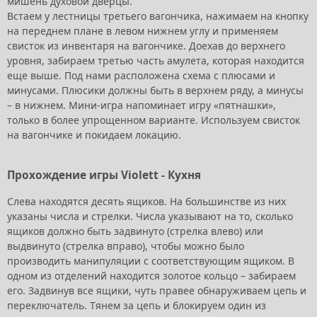
мишень духовой дверцы.
Встаем у лестницы третьего вагончика, нажимаем на кнопку
на переднем плане в левом нижнем углу и применяем
свисток из инвентаря на вагончике. Доехав до верхнего
уровня, забираем третью часть амулета, которая находится
еще выше. Под нами расположена схема с плюсами и
минусами. Плюсики должны быть в верхнем ряду, а минусы
– в нижнем. Мини-игра напоминает игру «пятнашки»,
только в более упрощенном варианте. Используем свисток
на вагончике и покидаем локацию.
Прохождение игры Violett - Кухня
Слева находятся десять ящиков. На большинстве из них
указаны числа и стрелки. Числа указывают на то, сколько
ящиков должно быть задвинуто (стрелка влево) или
выдвинуто (стрелка вправо), чтобы можно было
производить манипуляции с соответствующим ящиком. В
одном из отделений находится золотое кольцо – забираем
его. Задвинув все ящики, чуть правее обнаруживаем цепь и
переключатель. Тянем за цепь и блокируем один из