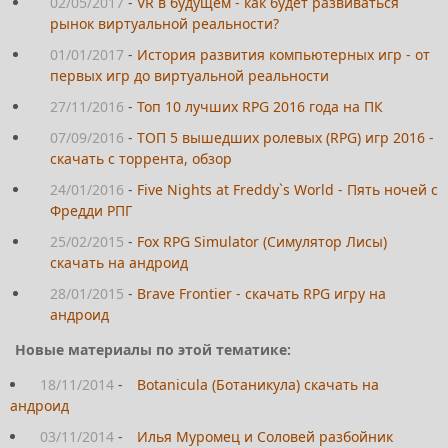
02/05/2017
-
VR в будущем - как будет развиваться
рынок виртуальной реальности?
01/01/2017
-
История развития компьютерных игр - от
первых игр до виртуальной реальности
27/11/2016
-
Топ 10 лучших RPG 2016 года на ПК
07/09/2016
-
ТОП 5 вышедших ролевых (RPG) игр 2016 -
скачать с торрента, обзор
24/01/2016
-
Five Nights at Freddy`s World - Пять ночей с
Фредди РПГ
25/02/2015
-
Fox RPG Simulator (Симулятор Лисы)
скачать на андроид
28/01/2015
-
Brave Frontier - скачать RPG игру на
андроид
Новые материалы по этой тематике:
18/11/2014
-
Botanicula (Ботаникула) скачать на
андроид
03/11/2014
-
Илья Муромец и Соловей разбойник