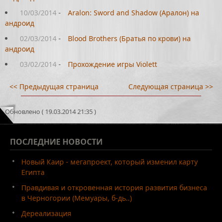
10/03/2014
-
Aralon: Sword and Shadow (Аралон) на
андроид
02/03/2014
-
Blood Brothers (Братья по крови) на
андроид
03/02/2014
-
Прохождение игры Violett
<< Предыдущая страница
Следующая страница >>
Обновлено ( 19.03.2014 21:35 )
ПОСЛЕДНИЕ
НОВОСТИ
Новый Каир - мегапроект, который изменил карту
Египта
Правдивая и откровенная история развития бизнеса
в Черногории (Мемуары, б-дь..)
Дереализация