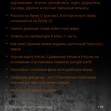
картинками - Агутин, умный негр, ждун, Шурыгина,
Сычева, Дружко и прочие смешные мемасы
Рассказ на букву О (рассказ, в котором все слова
начинаются на букву О)
Самые длинные слова известные миру
Ответы по литературе 6 класс 1 часть
Как пьют разные знаки зодиака шуточный гороскоп,
юмор
Изучая карту Китая. Сравнение Китая и России на
основании спутниковых снимков Google Earth
Несколько полезных фраз на Корейском языке
Лайфхаки для дома - топ 15 полезных лайфхаков
своими руками, картинки и видео
Сволочные знаки зодиака
© 2026 Stevsky.ru - интересные
60