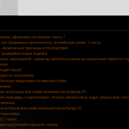
ения, афоризмы на латыни. Часть 1
как правильно произносить английские слова - 1 часть
 - возможные причины и последствия
 правдивые знаки зодиака
очных персонажей - какая вы нечисть и какие вы сказочные герои по г
олов
уходят нахуй
орость на роликах
 богатые люди мира по версии Forbes
ушкине
азы, в которых все слова начинаются на букву Р)
ый календарь с картинками - Агутин, умный негр, ждун, Шурыгина, Сыч
 мемасы
, в котором все слова начинаются на букву О)
стные миру
сс 1 часть
диака шуточный гороскоп, юмор