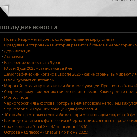
ПОСЛЕДНИЕ
НОВОСТИ
Новый Каир - мегапроект, который изменил карту Египта
Правдивая и откровенная история развития бизнеса в Черногории (М
Дереализация
Атавизмы
Расслоение общества в Дубае
Юрий Дудь 2025 - статистика за 9 лет
Демографический кризис в Европе 2025 - какие страны вымирают и ч
О чём думают синтозавры
Мировой тоталитаризм как неизбежное будущее. Прогноз на ближа
Современному поколению ничего не интересно. Какие у этого причи
Monteamour
Черногорский язык: слова, которые значат совсем не то, чем кажутс
Черногория: 20 лучших локаций для фотосессии
10 ошибок, которых стоит избежать при организации свадебной фо
Как подготовиться к фотосессии в Черногории: советы от професси
Срок годности (ChatGPT 4.1 mini июнь 2026)
Острова над песком (ChatGPT 4o июнь 2025)