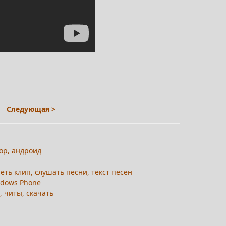
Следующая >
бзор, андроид
треть клип, слушать песни, текст песен
indows Phone
, читы, скачать