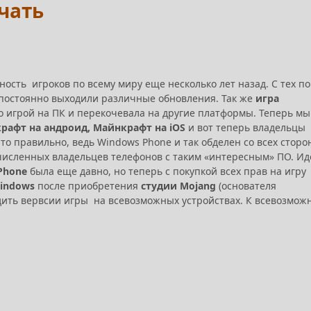
ачать
ость игроков по всему миру еще несколько лет назад. С тех п
 постоянно выходили различные обновления. Так же
игра
о игрой на ПК и перекочевала на другие платформы. Теперь мы
рафт на андроид, Майнкрафт на iOS
и вот теперь владельцы
Это правильно, ведь Windows Phone и так обделен со всех сторо
численных владельцев телефонов с таким «интересным» ПО. Ид
Phone
была еще давно, но теперь с покупкой всех прав на игру
indows
после приобретения
студии Mojang
(основателя
одить вервсии игры на всевозможных устройствах. К всевозмо