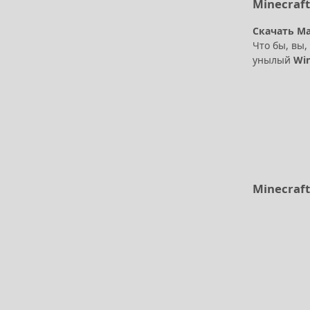
Minecraf
Скачать М
Что бы, вы,
унылый
Wi
Minecraf