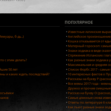
ПОПУЛЯРНОЕ
Известные латинские выраж
емуары, б-дь..)
Английское произношение: 
Кошка отказывается от еды
Матерный гороскоп: самые
Знаки зодиака в виде сказ
Спряжение Испанских глаг
то с этим делать?
Как разные знаки зодиака 
Максимальная и средняя ск
йшие 50 лет
Список Форбс 2017 - самые
ны и каких ждать последствий?
10 интересных фактов о П
Рассказы на букву Р (расск
я
Все мемы 2017 года - мемн
Дружко и прочие смешные
тосъёмки
Рассказ на букву О (рассказ
оналов
Самые длинные слова изве
Ответы по литературе 6 кла
Как пьют разные знаки зо