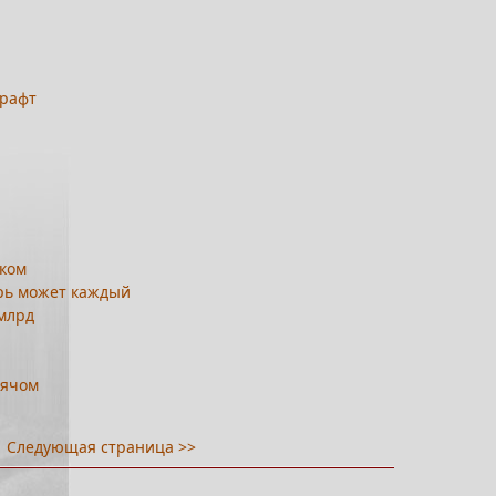
крафт
ском
ерь может каждый
 млрд
мячом
Следующая страница >>