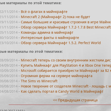
ые материалы по этой тематике:
22/11/2014
-
Всё о флагах в майнкрафте
21/11/2014
-
Minecraft 2 (Майнкрафт 2) пока не будет
19/11/2014
-
Самые большие и красивые строения в игре Майн
11/11/2014
-
Обзор сервера Майнкрафт 1.7.2-1.7.8 Best Minecraft
05/11/2014
-
Команды админа в майнкрафт
30/10/2014
-
Интересные факты о майнкрафте
23/10/2014
-
Обзор сервера Майнкрафт 1.5.2. Perfect World
рые материалы по этой тематике:
28/09/2014
-
Minecraft теперь со своим внутренним жестким ди
24/09/2014
-
Купить Майнкафт для PlayStation 4 и Xbox One теп
10/09/2014
-
Microsoft собирается приобрести Майнкрафт за $2
05/09/2014
-
Огромная ферма на сервере майнкрафта
26/08/2014
-
The Sims vs Minecraft
26/08/2014
-
Новое творение от создателя Minecraft - лошадь с 
24/08/2014
-
Как сделать портал в Candy World в Майнкрафт
<< Предыдущая страница
3.09.2017 13:53 )