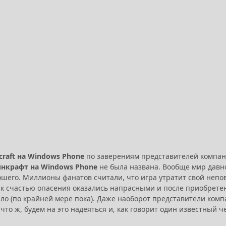
craft на Windows Phone
по заверениям представителей компани
нкрафт на Windows Phone
не была названа. Вообще мир давно
шего. Миллионы фанатов считали, что игра утратит свой непов
о к счастью опасения оказались напрасными и после приобрет
ло (по крайней мере пока). Даже наоборот представители компа
что ж, будем на это надеяться и, как говорит один известный