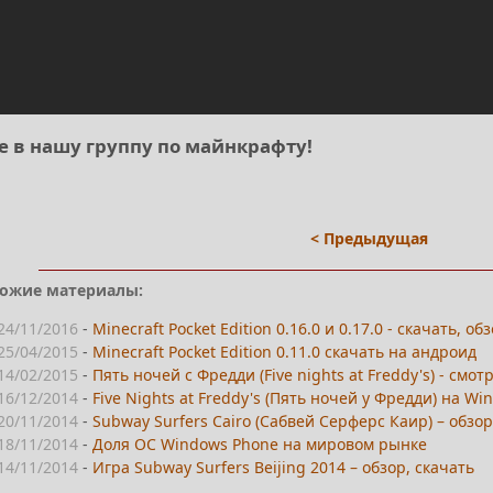
е в нашу группу по майнкрафту!
< Предыдущая
ожие материалы:
24/11/2016
-
Minecraft Pocket Edition 0.16.0 и 0.17.0 - скачать, о
25/04/2015
-
Minecraft Pocket Edition 0.11.0 скачать на андроид
14/02/2015
-
Пять ночей с Фредди (Five nights at Freddy's) - смо
16/12/2014
-
Five Nights at Freddy's (Пять ночей у Фредди) на W
20/11/2014
-
Subway Surfers Cairo (Сабвей Серферс Каир) – обзор
18/11/2014
-
Доля ОС Windows Phone на мировом рынке
14/11/2014
-
Игра Subway Surfers Beijing 2014 – обзор, скачать