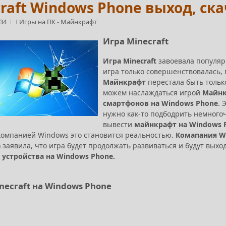
raft Windows Phone выход, ск
:34
Игры на ПК
-
Майнкрафт
Игра Minecraft
Игра Minecraft
завоевала популярн
игра только совершенствовалась,
Майнкрафт
перестала быть тольк
можем наслаждаться игрой
Майнк
смартфонов на Windows Phone
. 
нужно как-то подбодрить немного
вывести
майнкрафт на Windows 
омпанией Windows это становится реальностью.
Комапания W
 заявила, что игра будет продолжать развиваться и будут вых
и
устройства на Windows Phone.
necraft на Windows Phone