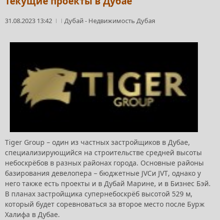
Текущие проекты в Дубае
31.08.2023 13:42
Дубай
-
Недвижимость Дубая
Tiger Group – один из частных застройщиков в Дубае,
специализирующийся на строительстве средней высоты
небоскрёбов в разных районах города. Основные районы
базирования девелопера – бюджетные
JVC
и
JVT
, однако у
него также есть проекты и в Дубай Марине, и в Бизнес Бэй.
В планах застройщика супернебоскрёб высотой 529 м,
который будет соревноваться за второе место после Бурж
Халифа в Дубае.