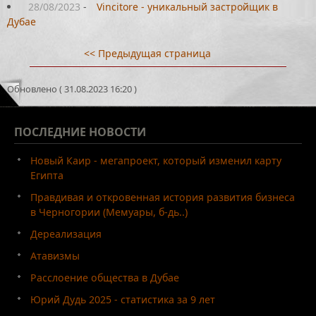
28/08/2023
-
Vincitore - уникальный застройщик в
Дубае
<< Предыдущая страница
Обновлено ( 31.08.2023 16:20 )
ПОСЛЕДНИЕ
НОВОСТИ
Новый Каир - мегапроект, который изменил карту
Египта
Правдивая и откровенная история развития бизнеса
в Черногории (Мемуары, б-дь..)
Дереализация
Атавизмы
Расслоение общества в Дубае
Юрий Дудь 2025 - статистика за 9 лет