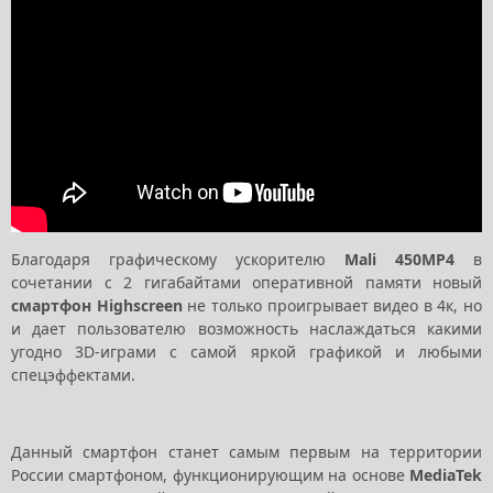
Благодаря графическому ускорителю
Mali 450MP4
в
сочетании с 2 гигабайтами оперативной памяти новый
смартфон Highscreen
не только проигрывает видео в 4к, но
и дает пользователю возможность наслаждаться какими
угодно 3D-играми с самой яркой графикой и любыми
спецэффектами.
Данный смартфон станет самым первым на территории
России смартфоном, функционирующим на основе
MediаTek