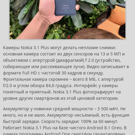
Камеры Nokia 3.1 Plus могут делать неплохие снимки:
основная камера состоит из двух сенсоров на 13 и 5 МП и
объективом с апертурой (диафрагмой) f 2.0 (устройство,
собирающее или рассеивающее лучи). Видео записывает в
формате Full HD с частотой 30 кадров в секунду.
Фронтальная камера скромнее – всего 8 МБ, с апертурой
f/2.0 и углом обзора 84,6 градуса. Интерфейс у камеры
понятный и приятный. Nokia 3.1 Plus фотографирует на
уровне других смартфонов из этой ценовой категории.
Аккумулятор у новинки средней мощности – 3 500 мАЧ. Не
много, но и не мало. Аккумулятор несъёмный, есть функция
быстрой зарядки. Скорость зарядки: 100% за 60 минут.
Работает Nokia 3.1 Plus на базе чистого Android 8.1 Oreo. В
рамках программы Android One смартфон гарантировано