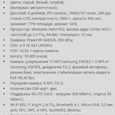
Цвета: серый, белый, голубой;
Материал: металл+стекло;
Дисплей: 6 дюймов, IPS-панель, 1440х720 точек, 268 ppi,
стекло 2.5D, контрастность 1000:1, яркость 450 нит,
занимает 77% площади, формат 18:9;
Процессор: Mediatek Helio P22, восемь ядер Cortex-A53 с
частотой до 2.0 ГГц, 64-бит, техпроцесс 12 нм;
Графика: PowerVR Ge8320, 650 МГц;
ОЗУ: 2/3 ГБ 933 LPDDR3;
ПЗУ: 16/32 + карты памяти;
Антуту: 70 000 очков;
Камера: разрешение 13 МП Samsung S5K3L5 + 5 МП от
Samsung S5K5E9, диафрагма f/2.2, фазовый автофокус,
режим боке, электронная стабилизация запись видео в
Full HD,30 fps;
Передняя камера: 8 МП, f/2.2;
Количество SIM-карт: две;
Поддержка 4G LTE Cat.6 - загрузка 300 Мбит/с, отдача 50
Мбит/с;
Wi-Fi 802.11 b/g/n 2,4 ГГц, Bluetooth 4.1, Micro USB, 3,5 мм
jack, NFC, GPS, A-GPS, GLONASS, BeiDou;