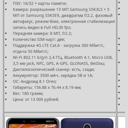
ПЗУ: 16/32 + карты памяти;
Камера: разрешение 13 МП Samsung S5K3L5 + 5
МП от Samsung S5K5E9, диафрагма f/2.2, фазовый
автофокус, режим боке, электронная стабилизация
запись видео в Full HD,30 fps;
F
Передняя камера: 8 МП, f/2.2;
Количество SIM-карт: две;
Поддержка 4G LTE Cat.6 - загрузка 300 Мбит/с,
отдача 50 Мбит/с;
Wi-Fi 802.11 b/g/n 2,4 ГГц, Bluetooth 4.1, Micro USB,
W
3,5 мм jack, NFC, GPS, A-GPS, GLONASS, BeiDou;
Дактилоскопический сканер: есть, сзади;
Аккумулятор: 3500 мАч, зарядка 5В и 1А;
ОС: Андроид 8.1 Oreo;
Габариты: 156.88 х 76.44 х 8.19 мм;
Г
Вес: 180 грамм;
Цена: от 13 000 рублей.