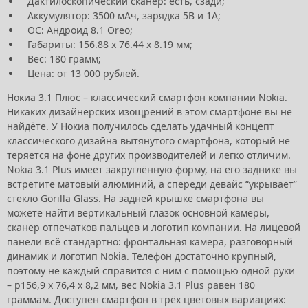
Дактилоскопический сканер: есть, сзади;
Аккумулятор: 3500 мАч, зарядка 5В и 1А;
ОС: Андроид 8.1 Oreo;
Габариты: 156.88 х 76.44 х 8.19 мм;
Вес: 180 грамм;
Цена: от 13 000 рублей.
Нокиа 3.1 Плюс – классический смартфон компании Nokia.
Никаких дизайнерских изощрений в этом смартфоне вы не
найдёте. У Нокиа получилось сделать удачный концепт
классического дизайна вытянутого смартфона, который не
теряется на фоне других производителей и легко отличим.
Nokia 3.1 Plus имеет закруглённую форму, на его заднике вы
встретите матовый алюминий, а спереди девайс “укрывает”
стекло Gorilla Glass. На задней крышке смартфона вы
можете найти вертикальный глазок основной камеры,
сканер отпечатков пальцев и логотип компании. На лицевой
панели всё стандартно: фронтальная камера, разговорный
динамик и логотип Nokia. Телефон достаточно крупный,
поэтому не каждый справится с ним с помощью одной руки
– р156,9 х 76,4 х 8,2 мм, вес Nokia 3.1 Plus равен 180
граммам. Доступен смартфон в трёх цветовых вариациях: