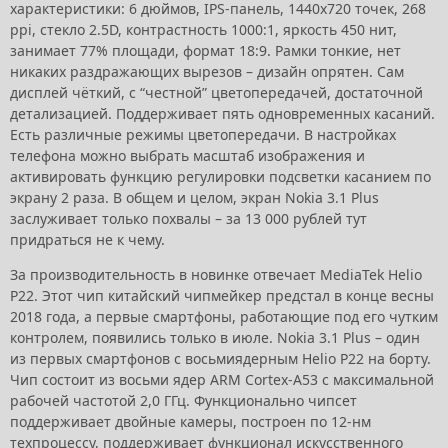
характеристики: 6 дюймов, IPS-панель, 1440х720 точек, 268
ppi, стекло 2.5D, контрастность 1000:1, яркость 450 нит,
занимает 77% площади, формат 18:9. Рамки тонкие, нет
никаких раздражающих вырезов – дизайн опрятен. Сам
дисплей чёткий, с “честной” цветопередачей, достаточной
детализацией. Поддерживает пять одновременных касаний.
Есть различные режимы цветопередачи. В настройках
телефона можно выбрать масштаб изображения и
активировать функцию регулировки подсветки касанием по
экрану 2 раза. В общем и целом, экран Nokia 3.1 Plus
заслуживает только похвалы – за 13 000 рублей тут
придраться не к чему.
За производительность в новинке отвечает MediaTek Helio
P22. Этот чип китайский чипмейкер предстал в конце весны
2018 года, а первые смартфоны, работающие под его чутким
контролем, появились только в июле. Nokia 3.1 Plus – один
из первых смартфонов с восьмиядерным Helio P22 на борту.
Чип состоит из восьми ядер ARM Cortex-A53 с максимальной
рабочей частотой 2,0 ГГц. Функционально чипсет
поддерживает двойные камеры, построен по 12-нм
техпроцессу, поддерживает функционал искусственного