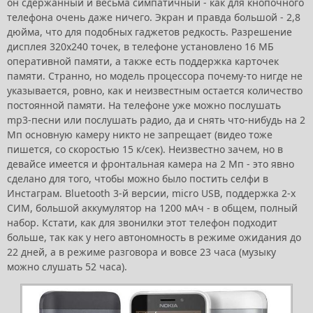
он сдержанный и весьма симпатичный - как для кнопочного
телефона очень даже ничего. Экран и правда большой - 2,8
дюйма, что для подобных гаджетов редкость. Разрешение
дисплея 320х240 точек, в телефоне установлено 16 МБ
оперативной памяти, а также есть поддержка карточек
памяти. Странно, но модель процессора почему-то нигде не
указывается, ровно, как и неизвестным остается количество
постоянной памяти. На телефоне уже можно послушать
mp3-песни или послушать радио, да и снять что-нибудь на 2
Мп основную камеру никто не запрещает (видео тоже
пишется, со скоростью 15 к/сек). Неизвестно зачем, но в
девайсе имеется и фронтальная камера на 2 Мп - это явно
сделано для того, чтобы можно было постить селфи в
Инстаграм. Bluetooth 3-й версии, micro USB, поддержка 2-х
СИМ, большой аккумулятор на 1200 мАч - в общем, полный
набор. Кстати, как для звонилки этот телефон подходит
больше, так как у него автономность в режиме ожидания до
22 дней, а в режиме разговора и вовсе 23 часа (музыку
можно слушать 52 часа).