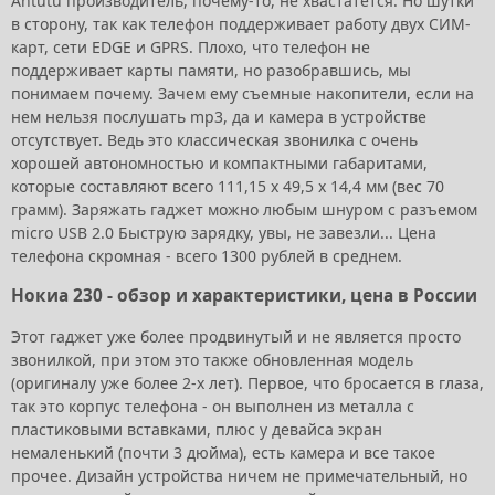
Antutu производитель, почему-то, не хвастатется. Но шутки
в сторону, так как телефон поддерживает работу двух СИМ-
карт, сети EDGE и GPRS. Плохо, что телефон не
поддерживает карты памяти, но разобравшись, мы
понимаем почему. Зачем ему съемные накопители, если на
нем нельзя послушать mp3, да и камера в устройстве
отсутствует. Ведь это классическая звонилка с очень
хорошей автономностью и компактными габаритами,
которые составляют всего 111,15 х 49,5 х 14,4 мм (вес 70
грамм). Заряжать гаджет можно любым шнуром с разъемом
micro USB 2.0 Быструю зарядку, увы, не завезли... Цена
телефона скромная - всего 1300 рублей в среднем.
Нокиа 230 - обзор и характеристики, цена в России
Этот гаджет уже более продвинутый и не является просто
звонилкой, при этом это также обновленная модель
(оригиналу уже более 2-х лет). Первое, что бросается в глаза,
так это корпус телефона - он выполнен из металла с
пластиковыми вставками, плюс у девайса экран
немаленький (почти 3 дюйма), есть камера и все такое
прочее. Дизайн устройства ничем не примечательный, но