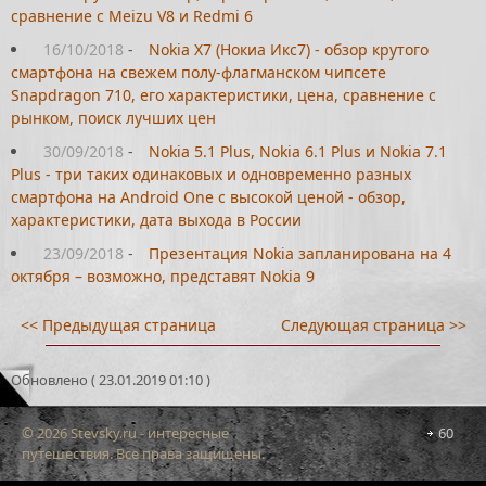
сравнение с Meizu V8 и Redmi 6
16/10/2018
-
Nokia X7 (Нокиа Икс7) - обзор крутого
смартфона на свежем полу-флагманском чипсете
Snapdragon 710, его характеристики, цена, сравнение с
рынком, поиск лучших цен
30/09/2018
-
Nokia 5.1 Plus, Nokia 6.1 Plus и Nokia 7.1
Plus - три таких одинаковых и одновременно разных
смартфона на Android One с высокой ценой - обзор,
характеристики, дата выхода в России
23/09/2018
-
Презентация Nokia запланирована на 4
октября – возможно, представят Nokia 9
<< Предыдущая страница
Следующая страница >>
Обновлено ( 23.01.2019 01:10 )
© 2026 Stevsky.ru - интересные
60
путешествия. Все права защищены.