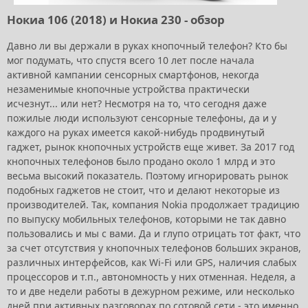
Нокиа 106 (2018) и Нокиа 230 - обзор
Давно ли вы держали в руках кнопочный телефон? Кто бы
мог подумать, что спустя всего 10 лет после начала
активной кампании сенсорных смартфонов, некогда
незаменимые кнопочные устройства практически
исчезнут... или нет? Несмотря на то, что сегодня даже
пожилые люди используют сенсорные телефоны, да и у
каждого на руках имеется какой-нибудь продвинутый
гаджет, рынок кнопочных устройств еще живет. За 2017 год
кнопочных телефонов было продано около 1 млрд и это
весьма высокий показатель. Поэтому игнорировать рынок
подобных гаджетов не стоит, что и делают некоторые из
производителей. Так, компания Nokia продолжает традицию
по выпуску мобильных телефонов, которыми не так давно
пользовались и мы с вами. Да и глупо отрицать тот факт, что
за счет отсутствия у кнопочных телефонов больших экранов,
различных интерфейсов, как Wi-Fi или GPS, наличия слабых
процессоров и т.п., автономность у них отменная. Неделя, а
то и две недели работы в дежурном режиме, или несколько
дней при активных разговорах по сотовой сети - это именно