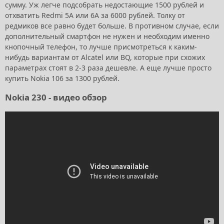
сумму. Уж легче подсобрать недостающие 1500 рублей и
отхватить Redmi 5A или 6A за 6000 рублей. Толку от
редмиков все равно будет больше. В противном случае, если
дополнительный смартфон не нужен и необходим именно
кнопочный телефон, то лучше присмотреться к каким-
нибудь вариантам от Alcatel или BQ, которые при схожих
параметрах стоят в 2-3 раза дешевле. А еще лучше просто
купить Nokia 106 за 1300 рублей.
Nokia 230 - видео обзор