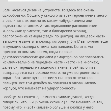
Если касаться дизайна устройств, то здесь все очень
однообразно. Общего у каждого из трех героев очень много,
а различать их можно по каким-нибудь линиям или
отдельным вставкам. А так, одинаковое расположение
кнопок (как громкости, так и блокировки экрана),
расположение камеры (сзади по центру), на лицевой части
вы можете заметить кнопку, которая у J5 и J7 выполняет еще
и функцию сканера отпечатков пальцев. Кстати, мы
прекрасно помним время, когда первые
дактилоскопические датчики у смартфонов располагались
исключительно на передней части (часто - на кнопках),
далее он перешел на заднюю панель, а сейчас опять
возвращается на прошлое место, но уже встроенным в
экран. Вот такое путешествие у сканера отпечатков
пальцев. Все три девайса выполнены в алюминиевом
корпусе, что намекает на ударопрочность.
Вообще, мы конечно, немного кривили душой, когда
говорили, что J3 и J5 очень схожи с J7. Это немного не так,
потому что J7 (2017) заметно больше и кнопки у него