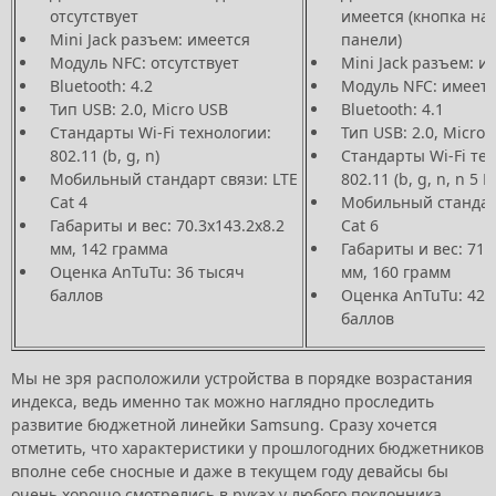
отсутствует
имеется (кнопка на
Mini Jack разъем: имеется
панели)
Модуль NFC: отсутствует
Mini Jack разъем: и
Bluetooth: 4.2
Модуль NFC: имеет
Тип USB: 2.0, Micro USB
Bluetooth: 4.1
Стандарты Wi-Fi технологии:
Тип USB: 2.0, Micro 
802.11 (b, g, n)
Стандарты Wi-Fi те
Мобильный стандарт связи: LTE
802.11 (b, g, n, n 5 Г
Cat 4
Мобильный стандарт
Габариты и вес: 70.3х143.2х8.2
Cat 6
мм, 142 грамма
Габариты и вес: 71.
Оценка AnTuTu: 36 тысяч
мм, 160 грамм
баллов
Оценка AnTuTu: 42 
баллов
Мы не зря расположили устройства в порядке возрастания
индекса, ведь именно так можно наглядно проследить
развитие бюджетной линейки Samsung. Сразу хочется
отметить, что характеристики у прошлогодних бюджетников
вполне себе сносные и даже в текущем году девайсы бы
очень хорошо смотрелись в руках у любого поклонника