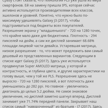
Сразу стоит сказать, что технология PLS уже ушла из мира
смартфонов. Ей на замену пришла IPS, которая сейчас
активно используется производителями всех классов,
эшелонов и уровней. Понятно, что нужно было по-
максимуму удешевлять Galaxy J3 (2017), чтобы
подстраиваться под бюджеты всех покупателей.
Разрешение экрана у "младшенького" - 720 на 1280 точек,
что крайне мало даже для бюджетника. Плотность - 294
пикселей на дюйм, а сам же дисплей занимает 68.68%
площади лицевой части девайса. Устаревшая матрица,
низкое разрешение - то, что может предложить вам самый
дешевый из представленных вариантов. Следующим в
списке идет Galaxy J5 (2017). Здесь уже используется
продвинутая Super AMOLED матрица, у которой и
контрастность, и глубина цвета, и другие характеристики на
голову выше, чем у той же PLS. Разрешение здесь не
выросло - 720 на 1280 пикселей, а вот плотность даже
уменьшилась до 282 ppi. Но главное - увеличилась
диагональ до целых 5.2 дюйма. Не самое знаковое
увеличение, но дисплей заметно шагнул вперед. Дисплей
занимает уже 71.74% передней панели. Закрывает наш
список самый "навороченный" из братьев - J7 (2017). Здесь