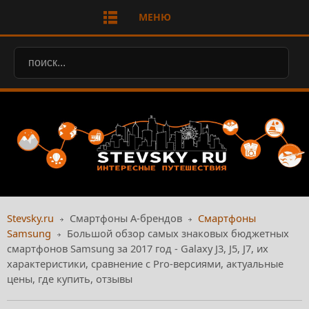
МЕНЮ
Stevsky.ru
Смартфоны А-брендов
Смартфоны
Samsung
Большой обзор самых знаковых бюджетных
смартфонов Samsung за 2017 год - Galaxy J3, J5, J7, их
характеристики, сравнение с Pro-версиями, актуальные
цены, где купить, отзывы