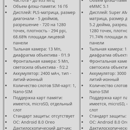
частота - до 933 МГц
Объем флэш-памяти:
Объем флэш-памяти: 16 Гб
eMMC 5.1
Дисплей: PLS-матрица, размер
Дисплей: Super AM
диагонали - 5 дюймов,
матрица, размер ди
разрешение - 720 на 1280
5.2 дюйма, разреше
точек, плотность - 294 ppi,
1280 точек, плотност
68.68% площади лицевой
71.74% площади ли
панели
панели
Тыльная камера: 13 Мп,
Тыльная камера: 13
диафрагма объектива - f/1.9
диафрагма объектива
Фронтальная камера: 5 Мп,
Фронтальная камера
светосила объектива - f/2.2
светосила объектива
Аккумулятор: 2400 мАч, тип -
Аккумулятор: 3000 м
литий-ионный
литий-ионный
Количество слотов SIM-карт: 1,
Количество слотов S
Nano-SIM
Nano-SIM
Поддержка карт памяти:
Поддержка карт пам
имеется, microSD, отдельный
имеется, microSD, 
слот
слот
Стандарт защиты: отсутствует
Стандарт защиты: о
ОС: Android 8.0 Oreo
ОС: Android 8.0 Ore
Дактилоскопический датчик:
Дактилоскопический