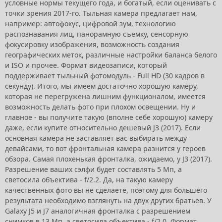
условные нормы текущего года, и богатый, если оценивать с
точки зрения 2017-го. Тыльная камера предлагает нам,
например: автофокус, цифровой зум, технологию
распознавания лиц, панорамную съемку, сенсорную
фокусировку изображения, возможность создания
географических меток, различные настройки баланса белого
и ISO и прочее. Формат видеозаписи, который
поддерживает тыльный фотомодуль - Full HD (30 кадров в
секунду). Итого, мы имеем достаточно хорошую камеру,
которая не перегружена лишним функционалом, имеется
возможность делать фото при плохом освещении. Ну и
главное - вы получите такую (вполне себе хорошую) камеру
даже, если купите относительно дешевый J3 (2017). Если
основная камера не заставляет вас выбирать между
девайсами, то вот фронтальная камера разнится у героев
обзора. Самая плохенькая фронталка, ожидаемо, у J3 (2017).
Разрешение ваших сэлфи будет составлять 5 Мп, а
светосила объектива - f/2.2. Да, на такую камеру
качественных фото вы не сделаете, поэтому для большего
результата необходимо взглянуть на двух других братьев. У
Galaxy J5 и J7 аналогичная фронталка с разрешением
снимков в 13 Мп, а светосила объектива - f/2.0. Формат