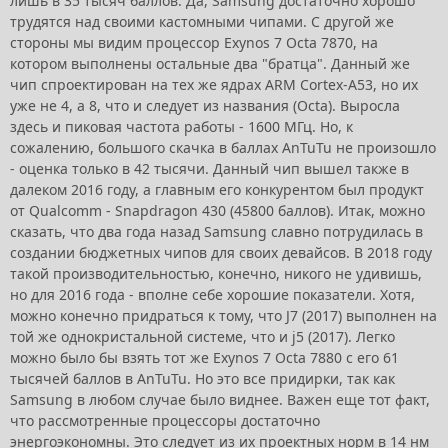
лишь в 35 тысяч баллов. Да, Samsung достаточно хорошо
трудятся над своими кастомными чипами. С другой же
стороны мы видим процессор Exynos 7 Octa 7870, на
котором выполнены остальные два "братца". Данный же
чип спроектирован на тех же ядрах ARM Cortex-A53, но их
уже не 4, а 8, что и следует из названия (Octa). Выросла
здесь и пиковая частота работы - 1600 МГц. Но, к
сожалению, большого скачка в баллах AnTuTu не произошло
- оценка только в 42 тысячи. Данный чип вышел также в
далеком 2016 году, а главным его конкурентом был продукт
от Qualcomm - Snapdragon 430 (45800 баллов). Итак, можно
сказать, что два года назад Samsung славно потрудилась в
создании бюджетных чипов для своих девайсов. В 2018 году
такой производительностью, конечно, никого не удивишь,
но для 2016 года - вполне себе хорошие показатели. Хотя,
можно конечно придраться к тому, что J7 (2017) выполнен на
той же однокристальной системе, что и j5 (2017). Легко
можно было бы взять тот же Exynos 7 Octa 7880 с его 61
тысячей баллов в AnTuTu. Но это все придирки, так как
Samsung в любом случае было виднее. Важен еще тот факт,
что рассмотренные процессоры достаточно
энергоэкономны. Это следует из их проектных норм в 14 нм