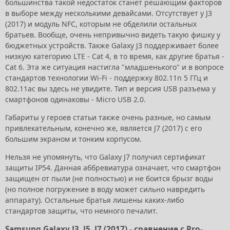
большинства такой недостаток станет решающим факторов
в выборе между несколькими девайсами. Отсутствует у J3
(2017) и модуль NFC, которым не обделили остальных
братьев. Вообще, очень непривычно видеть такую фишку у
бюджетных устройств. Также Galaxy J3 поддерживает более
низкую категорию LTE - Cat 4, в то время, как другие братья -
Cat 6. Эта же ситуация настигла "младшенького" и в вопросе
стандартов технологии Wi-Fi - поддержку 802.11n 5 ГГц и
802.11ac вы здесь не увидите. Тип и версия USB разъема у
смартфонов одинаковы - Micro USB 2.0.
Габариты у героев статьи также очень разные, но самым
привлекательным, конечно же, является J7 (2017) с его
большим экраном и тонким корпусом.
Нельзя не упомянуть, что Galaxy J7 получил сертификат
защиты IP54. Данная аббревиатура означает, что смартфон
защищен от пыли (не полностью) и не боится брызг воды
(но полное погружение в воду может сильно навредить
аппарату). Остальные братья лишены каких-либо
стандартов защиты, что немного печалит.
Samsung Galaxy J3, J5, J7 (2017) - сравнение с Pro-