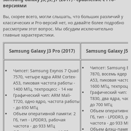
версиями
Вы, скорее всего, могли слышать, что больших различий у
классических и Pro-версий нет, но давайте более подробно
рассмотрим этот вопрос. Мы обсудим исключительно
главные характеристики.
Samsung Galaxy J3 Pro (2017)
Samsung Galaxy J5 P
Чипсет: Samsung Ex
Чипсет: Samsung Exynos 7 Quad
7870, восемь ядер A
7570, четыре ядра ARM Cortex-
A53, пиковая частот
A53, пиковая частота работы -
1600 МГц, техпроцес
1400 МГц, техпроцесс - 14 нм
Графический чип: A
Графический чип: ARM Mali-
T830, два ядра, час
T720, одно ядро, частота работы
до 700 МГц
- до 650 МГц
Объем оперативной
Объем оперативной памяти: 2
Гб, тип - LPDDR3, р
Гб, тип - LPDDR3, рабочая
частота - до 933 МГ
частота - до 933 МГц
Объем флэш-памяти: