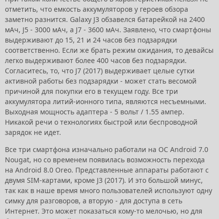
отметить, что емкость аккумуляторов у героев обзора
заметно разнится. Galaxy J3 обзавелся батарейкой на 2400
мАч, J5 - 3000 мАч, а J7 - 3600 мАч. Заявлено, что смартфоны
выдерживают до 15, 21 и 24 часов без подзарядки
соответственно. Если же брать режим ожидания, то девайсы
легко выдерживают более 400 часов без подзарядки.
Согласитесь, то, что J7 (2017) выдерживает целые сутки
активной работы без подзарядки - может стать весомой
причиной для покупки его в текущем году. Все три
аккумулятора литий-ионного типа, являются несъемными.
Выходная мощность адаптера - 5 вольт / 1.55 ампер.
Никакой речи о технологиях быстрой или беспроводной
зарядок не идет.
Все три смартфона изначально работали на ОС Android 7.0
Nougat, но со временем появилась возможность перехода
на Android 8.0 Oreo. Представленные аппараты работают с
двумя SIM-картами, кроме J3 (2017). И это большой минус,
так как в наше время много пользователей используют одну
симку для разговоров, а вторую - для доступа в сеть
Интернет. Это может показаться кому-то мелочью, но для