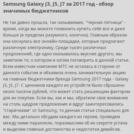
Samsung Galaxy J3, J5, J7 за 2017 год - обзор
значимых бюджетников
Не так давно прошла, так называемая, "Черная пятница" -
время, когда вы можете позволить купить себе все и даже
больше (в пределах разумного, конечно). Главным образом
она коснулась все онлайн-площадки, которые предлагают
различную электронику. Среди тысяч различных
предложений, где одно оказывалось вкуснее другого, мы
заметили то, о котором и хотим поговорить в данной статье.
Всем известная компания МТС не осталась в стороне от
данного события и объявила очень занимательную акцию
на главные бюджетники бренда Samsung 2017 года - Galaxy
J3, J5, J7. С ценников каждого из устройств было сброшено
около тысячи рублей, что может стать решающим фактором
для их покупки. Если вы, как и мы, обратили свое внимание
на столь щедрое предложение и вдруг заинтересовались
"старичками" от Samsung, то данная статья специально для
вас. Мы детально обсудим каждого из героев, проведем
между ними параллели, поразмыслим об их секрете успеха
и выделим главные достоинства и недостатки девайсов.