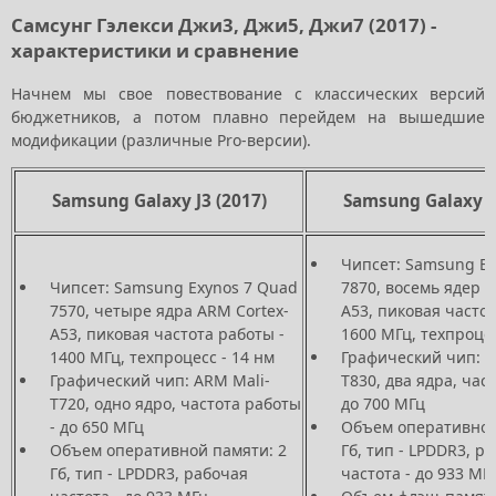
Самсунг Гэлекси Джи3, Джи5, Джи7 (2017) -
характеристики и сравнение
Начнем мы свое повествование с классических версий
бюджетников, а потом плавно перейдем на вышедшие
модификации (различные Pro-версии).
Samsung Galaxy J3 (2017)
Samsung Galaxy J5
Чипсет: Samsung Ex
Чипсет: Samsung Exynos 7 Quad
7870, восемь ядер A
7570, четыре ядра ARM Cortex-
A53, пиковая частот
A53, пиковая частота работы -
1600 МГц, техпроцес
1400 МГц, техпроцесс - 14 нм
Графический чип: A
Графический чип: ARM Mali-
T830, два ядра, час
T720, одно ядро, частота работы
до 700 МГц
- до 650 МГц
Объем оперативной
Объем оперативной памяти: 2
Гб, тип - LPDDR3, р
Гб, тип - LPDDR3, рабочая
частота - до 933 МГ