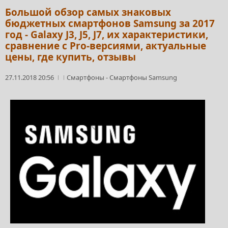
Большой обзор самых знаковых
бюджетных смартфонов Samsung за 2017
год - Galaxy J3, J5, J7, их характеристики,
сравнение с Pro-версиями, актуальные
цены, где купить, отзывы
27.11.2018 20:56
Смартфоны
-
Смартфоны Samsung