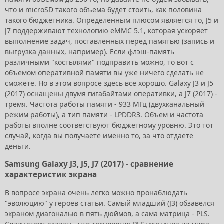
что и microSD такого объема будет стоить, как половина
такого бюджетника. Определенным плюсом является то, J5 и
J7 поддерживают технологию eMMC 5.1, которая ускоряет
выполнение задач, поставленных перед памятью (запись и
выгрузка данных, например). Если флэш-память
различными "костылями" подправить можно, то вот с
объемом оперативной памяти вы уже ничего сделать не
сможете. Но в этом вопросе здесь все хорошо. Galaxy J3 и J5
(2017) оснащены двумя гигабайтами оперативки, а J7 (2017) -
тремя. Частота работы памяти - 933 МГц (двухканальный
режим работы), а тип памяти - LPDDR3. Объем и частота
работы вполне соответствуют бюджетному уровню. Это тот
случай, когда вы получаете именно то, за что отдаете
деньги.
Samsung Galaxy J3, J5, J7 (2017) - сравнение
характеристик экрана
В вопросе экрана очень легко можно пронаблюдать
"эволюцию" у героев статьи. Самый младший (J3) обзавелся
экраном диагональю в пять дюймов, а сама матрица - PLS.