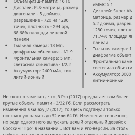
Объем флэш-памяти: 16 Гб
eMMC 5.1
Дисплей: PLS-матрица, размер
Дисплей: Super AM
диагонали - 5 дюймов,
матрица, размер ди
разрешение - 720 на 1280
5.2 дюйма, разреше
точек, плотность - 294 ppi,
1280 точек, плотност
68.68% площади лицевой
71.74% площади ли
панели
панели
Тыльная камера: 13 Мп,
Тыльная камера: 13
диафрагма объектива - f/1.9
диафрагма объектива
Фронтальная камера: 5 Мп,
Фронтальная камера
светосила объектива - f/2.2
светосила объектива
Аккумулятор: 2400 мАч, тип -
Аккумулятор: 3000 м
литий-ионный
литий-ионный
Не сложно заметить, что J5 Pro (2017) предлагает вам более
крутые объемы памяти - 3/32 Гб. Если рассмотреть
изменения в Galaxy J7 (2017), то здесь подтянули только
постоянную память до 32 или 64 Гб. Изменение серьезное,
но ради одного него выпускать целый отдельный девайс с
броским "Про" в названии... Вот вам и Pro-версии. За столь
пафосным названием скрывается всего лишь увеличенные