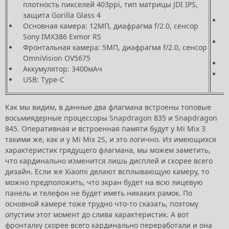
плотность пикселей 403ppi, тип матрицы JDI IPS,
защита Gorilla Glass 4
Основная камера: 12МП, диафрагма f/2.0, сенсор
Sony IMX386 Exmor RS
Фронтальная камера: 5МП, диафрагма f/2.0, сенсор
OmniVision OV5675
Аккумулятор: 3400мАч
USB: Type-C
Как мы видим, в данные два флагмана встроены топовые
восьмиядерные процессоры Snapdragon 835 и Snapdragon
845. Оперативная и встроенная памяти будут у Mi Mix 3
такими же, как и у Mi Mix 2S, и это логично. Из имеющихся
характеристик грядущего флагмана, мы можем заметить,
что кардинально изменится лишь дисплей и скорее всего
дизайн. Если же Xiaomi делают всплывающую камеру, то
можно предположить, что экран будет на всю лицевую
панель и телефон не будет иметь никаких рамок. По
основной камере тоже трудно что-то сказать, поэтому
опустим этот момент до слива характеристик. А вот
фронталку скорее всего кардинально переработали и она