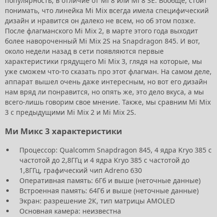
популярность, в отличие от Mi 8 или Mi 8 SE. Вообще, стоит
понимать, что линейка Mi Mix всегда имела специфический
дизайн и нравится он далеко не всем, но об этом позже.
После флагманского Mi Mix 2, в марте этого года выходит
более навороченный Mi Mix 2S на Snapdragon 845. И вот,
около недели назад в сети появляются первые
характеристики грядущего Mi Mix 3, глядя на которые, мы
уже сможем что-то сказать про этот флагман. На самом деле,
аппарат вышел очень даже интересным, но вот его дизайн
нам вряд ли понравится, но опять же, это дело вкуса, а мы
всего-лишь говорим свое мнение. Также, мы сравним Mi Mix
3 с предыдущими Mi Mix 2 и Mi Mix 2S.
Ми Микс 3 характеристики
Процессор: Qualcomm Snapdragon 845, 4 ядра Kryo 385 с
частотой до 2,8ГГц и 4 ядра Kryo 385 с частотой до
1,8ГГц, графический чип Adreno 630
Оперативная память: 6Гб и выше (неточные данные)
Встроенная память: 64Гб и выше (неточные данные)
Экран: разрешение 2К, тип матрицы AMOLED
Основная камера: неизвестна