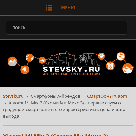
МЕНЮ
Stevsky.ru
Смартфоны А-брендов
Смартфоны Xiaomi
Xiaomi Mi Mix 3 (Сяоми Ми Микс 3) - первые слухи о
грядущем смартфоне и его характеристики, цена и дата
выхода