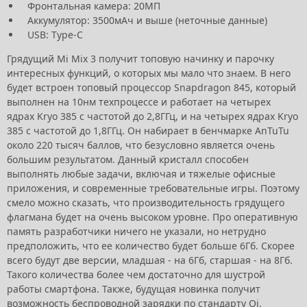
Фронтальная камера: 20МП
Аккумулятор: 3500мАч и выше (неточные данные)
USB: Type-C
Грядущий Mi Mix 3 получит топовую начинку и парочку
интересных функций, о которых мы мало что знаем. В него
будет встроен топовый процессор Snapdragon 845, который
выполнен на 10нм техпроцессе и работает на четырех
ядрах Kryo 385 с частотой до 2,8ГГц, и на четырех ядрах Kryo
385 с частотой до 1,8ГГц. Он набирает в бенчмарке AnTuTu
около 220 тысяч баллов, что безусловно является очень
большим результатом. Данный кристалл способен
выполнять любые задачи, включая и тяжелые офисные
приложения, и современные требовательные игры. Поэтому
смело можно сказать, что производительность грядущего
флагмана будет на очень высоком уровне. Про оперативную
память разработчики ничего не указали, но нетрудно
предположить, что ее количество будет больше 6Гб. Скорее
всего будут две версии, младшая - на 6Гб, старшая - на 8Гб.
Такого количества более чем достаточно для шустрой
работы смартфона. Также, будущая новинка получит
возможность беспроводной зарядки по стандарту Qi.