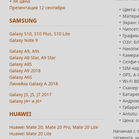
+
XR цена
Презентация 12 сентября
Цвета: 
Матери
SAMSUNG
Экран: 
Чипсет:
Galaxy S10, S10 Plus, S10 Lite
Графика
Galaxy Note 9
ОЗУ: 6/
Накопит
Galaxy A9, A9s
Камера:
Galaxy A8 Star, A9 Star
Селфи-к
Galaxy A8S
SIM-кар
Galaxy A9 2018
GPS, A-
Galaxy A6S
Wi-Fi 8
Линейка Galaxy A 2018
Сканер 
Батарея
Galaxy J3, J5, J7 2017
Андрои
Galaxy J4+ и J6+
Габарит
HUAWEI
Antutu:
Цена: о
Huawei Mate 20, Mate 20 Pro, Mate 20 Lite
Начиная с 
Huawei Mate 20 Lite
сегмента, н