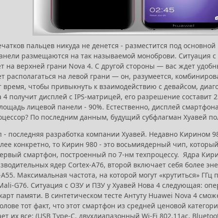
чатков пальцев никуда не денется - разместится под основной 
анели размещаются на так называемой моноброви. Ситуация с
т на верхней грани Nova 4. С другой стороны — вас ждет удобн
ет располагаться на левой грани — он, разумеется, комбиниров
 время, чтобы привыкнуть к взаимодействию с девайсом, диагон
 4 получит дисплей с IPS-матрицей, его разрешение составит 
лощадь лицевой панели - 90%. Естественно, дисплей смартфона
оцессор? По последним данным, будущий субфлагман Хуавей пол
 - последняя разработка компании Хуавей. Недавно Кирином 98
лее конкретно, то Кирин 980 - это восьмиядерный чип, который
 первый смартфон, построенный по 7-нм техпроцессу. Ядра Кири
зводительных ядер Cortex-A76, второй включает себя более эн
-A55. Максимальная частота, на которой могут «крутиться» ГГц п
ali-G76. Ситуация с ОЗУ и ПЗУ у Хуавей Нова 4 следующая: опе
арт памяти. В синтетическом тесте Антуту Huawei Nova 4 сможе
олове тот факт, что этот смартфон из средней ценовой категор
т их все: (USB Type-C, двухдиапазонный Wi-Fi 802.11ac, Bluetooth