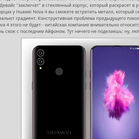
Девайс "заключат" в стеклянный корпус, который раскрасят в 
орцах у Huawei Nova 4 вы сможете встретить металл, который с
зальют градиент. Конструктивная проблема предыдущего покол
va 4 этого не будет - китайская компания внимательно относит
нь схож с последним Айфоном. Тут ничего не поделаешь: ну, лю