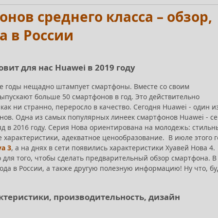
нов среднего класса – обзор,
а в России
товит для нас Huawei в 2019 году
е годы нещадно штампует смартфоны. Вместе со своим
ыпускают больше 50 смартфонов в год. Это действительно
как ни странно, переросло в качество. Сегодня Huawei - один и
нов. Одна из самых популярных линеек смартфонов Huawei - с
д в 2016 году. Серия Нова ориентирована на молодежь: стильн
 характеристики, адекватное ценообразование. В июле этого г
a 3
, а на днях в сети появились характеристики Хуавей Нова 4.
о для того, чтобы сделать предварительный обзор смартфона. В
хода в России, а также другую полезную информацию! Ну что, б
актеристики, производительность, дизайн