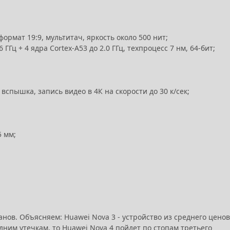
формат 19:9, мультитач, яркость около 500 нит;
 ГГц + 4 ядра Cortex-A53 до 2.0 ГГц, техпроцесс 7 нм, 64-бит;
вспышка, запись видео в 4К на скорости до 30 к/сек;
5 мм;
ов. Объясняем: Huawei Nova 3 - устройство из среднего ценов
дним утечкам, то Huawei Nova 4 пойдет по стопам третьего