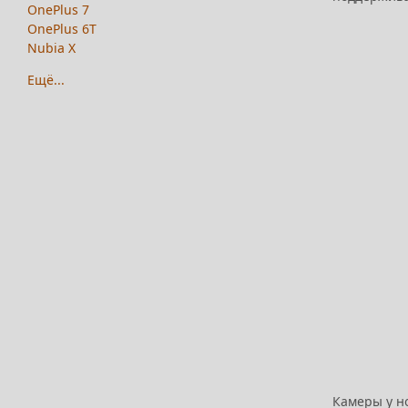
OnePlus 7
OnePlus 6T
Nubia X
Ещё...
Камеры у но