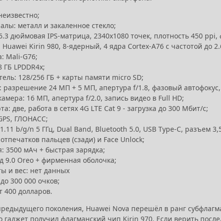
неизвестно;
алы: металл и закаленное стекло;
6.3 дюймовая IPS-матрица, 2340х1080 точек, плотность 450 ppi, 
 Huawei Kirin 980, 8-ядерный, 4 ядра Cortex-A76 с частотой до 2.6
: Mali-G76;
8 ГБ LPDDR4x;
ель: 128/256 ГБ + карты памяти micro SD;
 разрешение 24 МП + 5 МП, апертура f/1.8, фазовый автофокус, 
амера: 16 МП, апертура f/2.0, запись видео в Full HD;
та: две, работа в сетях 4G LTE Cat 9 - загрузка до 300 Мбит/с;
GPS, ГЛОНАСС;
01.11 b/g/n 5 ГГц, Dual Band, Bluetooth 5.0, USB Type-C, разъем 3,
отпечатков пальцев (сзади) и Face Unlock;
: 3500 мАч + быстрая зарядка;
д 9.0 Oreo + фирменная оболочка;
ы и вес: нет данных
 до 300 000 очков;
т 400 долларов.
предыдущего поколения, Huawei Nova перешёл в ранг субфлагман
о гаджет получил флагманский чип Kirin 970. Если верить после