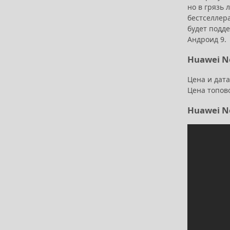
но в грязь
бестселлера
будет подд
Андроид 9.
Huawei No
Цена и дата
Цена топов
Huawei N