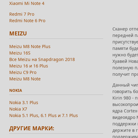
Xiaomi Mi Note 4
Redmi 7 Pro
Redmi Note 6 Pro
Сканер отпе
MEIZU
передней п
присутствуе
Meizu M8 Note Plus
памяти буд
Meizu 16S
нужно будет
Все Meizu на Snapdragon 2018
Хуавей Нова
Meizu 16 и 16 Plus
полезную п
Meizu C9 Pro
получит пр
Meizu M8 Note
Данный чип
NOKIA
говорить бо
Kirin 980 -
Nokia 3.1 Plus
высокопрои
Nokia X7
ядра Cortex
Nokia 5.1 Plus, 6.1 Plus и 7.1 Plus
видеоядро M
поддержки к
ДРУГИЕ МАРКИ:
держите в г
поддерживае