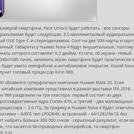
камерой смартфона. Face Unlock будет работать - все сенсоры
 разъёмами будет следующая: 3,5-миллиметровый аудиоразъём
ый USB Type-C и стереодинамики. Слот на две SIM-карты и карт
анный. Габариты у Huawei Nova 4 будут внушительные, поэтому
аль которого составляет 6.3 дюйма. Кстати, об экране. Новый
2340x1080 точек, занимать экран смартфона будет практически 
 будет иметь олеофобное и антибликовое покрытие. Какой Nova
учит топовый процессор Kirin 980.
0 обзавелся суперфлагман компании Huawei Mate 20. Если
 китайская компания представила в рамках выставки IFA 2018.
н 989 разделили на три кластера: первый состоит из двух
ерогоэффективные ядра Cortex-A76, а третий – два маломощных
роцессора – 2.6 ГГц. За графику в Huawei Nova 4 будет отвечать
ративки – 6/8ГБ тип LPDDR4X, встроенной – 64/128/256 ГБ без
т набрать больше 300 000 очков - серьезный результат, если в
ии, что касается беспроводных интерфейсов, то смартфон
 5.0) .