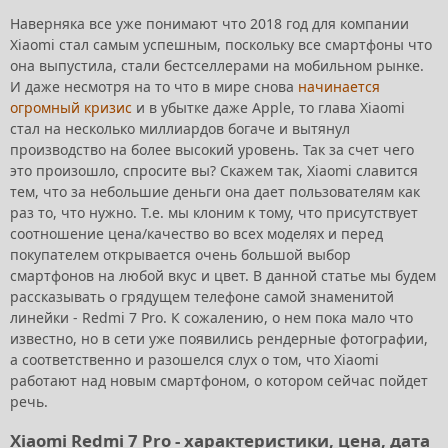
Наверняка все уже понимают что 2018 год для компании
Xiaomi стал самым успешным, поскольку все смартфоны что
она выпустила, стали бестселлерами на мобильном рынке.
И даже несмотря на то что в мире снова
начинается
огромный кризис
и в убытке даже Apple, то глава Xiaomi
стал на несколько миллиардов богаче и вытянул
производство на более высокий уровень. Так за счет чего
это произошло, спросите вы? Скажем так, Xiaomi славится
тем, что за небольшие деньги она дает пользователям как
раз то, что нужно. Т.е. мы клоним к тому, что присутствует
соотношение цена/качество во всех моделях и перед
покупателем открывается очень большой выбор
смартфонов на любой вкус и цвет. В данной статье мы будем
рассказывать о грядущем телефоне самой знаменитой
линейки - Redmi 7 Pro. К сожалению, о нем пока мало что
известно, но в сети уже появились рендерные фотографии,
а соответственно и разошелся слух о том, что Xiaomi
работают над новым смартфоном, о котором сейчас пойдет
речь.
Xiaomi Redmi 7 Pro - характеристики, цена, дата