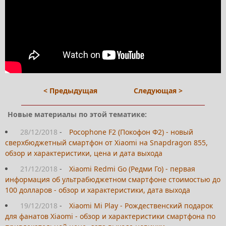
< Предыдущая
Следующая >
Новые материалы по этой тематике:
28/12/2018
-
Pocophone F2 (Покофон Ф2) - новый
сверхбюджетный смартфон от Xiaomi на Snapdragon 855,
обзор и характеристики, цена и дата выхода
21/12/2018
-
Xiaomi Redmi Go (Редми Го) - первая
информация об ультрабюджетном смартфоне стоимостью до
100 долларов - обзор и характеристики, дата выхода
19/12/2018
-
Xiaomi Mi Play - Рождественский подарок
для фанатов Xiaomi - обзор и характеристики смартфона по