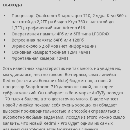
выхода
Процессор: Qualcomm Snapdragon 710, 2 ядра Kryo 360 с
частотой до 2,2ГГц и 6 ядер Kryo 360 с частотой до
1,7ГГц, графический чип Adreno 616
Оперативная память: 4Гб или 6Гб типа LPDDR4X
Встроенная память: 64Гб или 128Гб
Экран: около 6 дюймов (нет информации)
Основная камера: тройная 12МП+8МП
Фронтальная камера: 12МП
Хоть известных характеристик не так много, но увидев их,
мы удивились, честно говоря. Во-первых, сама линейка
Redmi (не считая больших Note) бюджетная, а новый
процессор Snapdragon 710 далеко не такой, он скорее
субфлагманский. Он набирает в бенчмарке АнТуТу порядка
170 тысяч баллов, а это достаточно много. В деле чипсет
новой линейки показал себя очень хорошо, он обладает
высокой производительностью и способен справляться с
абсолютно любыми задачами. Исходя из этого можно смело
заявить, что новый Redmi 7 Pro будет одним из самых
удачных смартфонов этой бюджетной линейки.