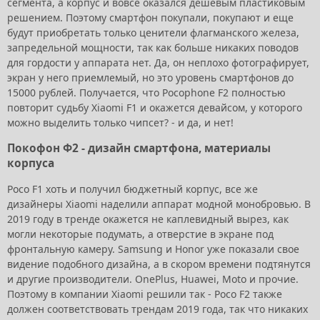
сегмента, а корпус и вовсе оказался дешевым пластиковым
решением. Поэтому смартфон покупали, покупают и еще
будут приобретать только ценители флагманского железа,
запредельной мощности, так как больше никаких поводов
для гордости у аппарата нет. Да, он неплохо фотографирует,
экран у него приемлемый, но это уровень смартфонов до
15000 рублей. Получается, что Pocophone F2 полностью
повторит судьбу Xiaomi F1 и окажется девайсом, у которого
можно выделить только чипсет? - и да, и нет!
Покофон Ф2 - дизайн смартфона, материалы
корпуса
Poco F1 хоть и получил бюджетный корпус, все же
дизайнеры Xiaomi наделили аппарат модной монобровью. В
2019 году в тренде окажется не каплевидный вырез, как
могли некоторые подумать, а отверстие в экране под
фронтальную камеру. Samsung и Honor уже показали свое
видение подобного дизайна, а в скором времени подтянутся
и другие производители. OnePlus, Huawei, Moto и прочие.
Поэтому в компании Xiaomi решили так - Poco F2 также
должен соответствовать трендам 2019 года, так что никаких