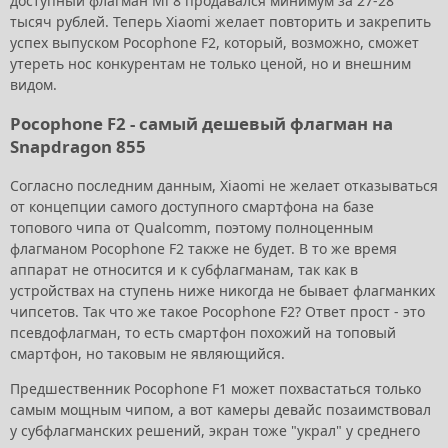
доступный флагман Mi 8 продавался минимум за 27-28
тысяч рублей. Теперь Xiaomi желает повторить и закрепить
успех выпуском Pocophone F2, который, возможно, сможет
утереть нос конкурентам не только ценой, но и внешним
видом.
Pocophone F2 - самый дешевый флагман на
Snapdragon 855
Согласно последним данным, Xiaomi не желает отказываться
от концепции самого доступного смартфона на базе
топового чипа от Qualcomm, поэтому полноценным
флагманом Pocophone F2 также не будет. В то же время
аппарат не относится и к субфлагманам, так как в
устройствах на ступень ниже никогда не бывает флагманких
чипсетов. Так что же такое Pocophone F2? Ответ прост - это
псевдофлагман, то есть смартфон похожий на топовый
смартфон, но таковым не являющийся.
Предшественник Pocophone F1 может похвастаться только
самым мощным чипом, а вот камеры девайс позаимствовал
у субфлагманских решений, экран тоже "украл" у среднего