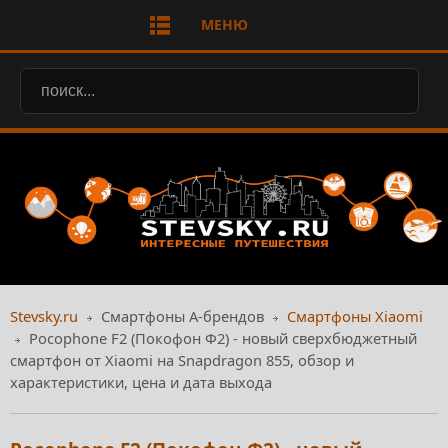
МЕНЮ
Stevsky.ru
Смартфоны А-брендов
Смартфоны Xiaomi
Pocophone F2 (Покофон Ф2) - новый сверхбюджетный
смартфон от Xiaomi на Snapdragon 855, обзор и
характеристики, цена и дата выхода