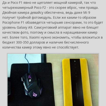
Да и Poco F1 явно не щеголяет мощной камерой, так что
четырехкамерный Poco F2 - это скорее вброс, чем правда.
Двойная камера девайсу обеспечена, ведь даже Mi 9
получит тройной фотомодуль. Если же каким-то образом
Pocophone F1 обзаведется четырьмя сенсорами, то это будет
уровень Galaxy A9. Самсунговкий аппарат явно не блещет
качеством фото, поэтому и смысла в наращивании камер
нет. Более того, Xiaomi нужно экономить, чтобы вложиться в
бюджет 300-350 долларов и наличие бесчисленного
количества камер этому явно не способствует.