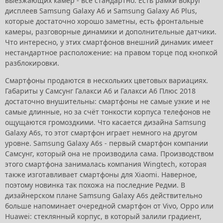
выезжающих камер - всё стандартно. Есть рамки вокруг
дисплеев Samsung Galaxy A6 и Samsung Galaxy A6 Plus,
которые достаточно хорошо заметны, есть фронтальные
камеры, разговорные динамики и дополнительные датчики.
Что интересно, у этих смартфонов внешний динамик имеет
нестандартное расположение: на правом торце под кнопкой
разблокировки.
Смартфоны продаются в нескольких цветовых вариациях.
Габариты у Самсунг Галакси А6 и Галакси А6 Плюс 2018
достаточно внушительны: смартфоны не самые узкие и не
самые длинные, но за счёт тонкости корпуса телефонов не
ощущаются громоздкими. Что касается дизайна Samsung
Galaxy A6s, то этот смартфон играет немного на другом
уровне. Samsung Galaxy A6s - первый смартфон компании
Самсунг, который она не производила сама. Производством
этого смартфона занималась компания Wingtech, которая
также изготавливает смартфоны для Xiaomi. Наверное,
поэтому новинка так похожа на последние Редми. В
дизайнерском плане Samsung Galaxy A6s действительно
больше напоминает очередной смартфон от Vivo, Oppo или
Huawei: стеклянный корпус, в который залили градиент,