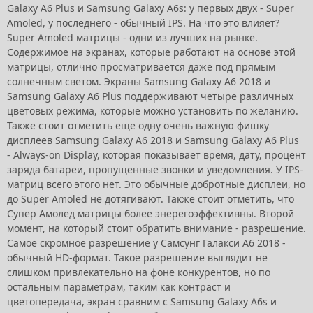
Galaxy A6 Plus и Samsung Galaxy A6s: у первых двух - Super
Amoled, у последнего - обычный IPS. На что это влияет?
Super Amoled матрицы - одни из лучших на рынке.
Содержимое на экранах, которые работают на основе этой
матрицы, отлично просматривается даже под прямым
солнечным светом. Экраны Samsung Galaxy A6 2018 и
Samsung Galaxy A6 Plus поддерживают четыре различных
цветовых режима, которые можно установить по желанию.
Также стоит отметить еще одну очень важную фишку
дисплеев Samsung Galaxy A6 2018 и Samsung Galaxy A6 Plus
- Always-on Display, которая показывает время, дату, процент
заряда батареи, пропущенные звонки и уведомления. У IPS-
матриц всего этого нет. Это обычные добротные дисплеи, но
до Super Amoled не дотягивают. Также стоит отметить, что
Супер Амолед матрицы более энерегоэффективны. Второй
момент, на который стоит обратить внимание - разрешение.
Самое скромное разрешение у Самсунг Галакси А6 2018 -
обычный HD-формат. Такое разрешение выглядит не
слишком привлекательно на фоне конкурентов, но по
остальным параметрам, таким как контраст и
цветопередача, экран сравним с Samsung Galaxy A6s и