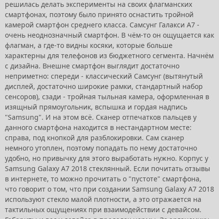
решилась делать эксперименты на своих флагманских
смартфонах, поэтому было принято оснастить тройной
камерой смартфон среднего класса. Самсунг Галакси А7 -
очень неоднозначный смартфон. В чём-то он ощущается как
флагман, а где-то видны косяки, которые больше
характерны для телефонов из бюджетного сегмента. Начнём
с дизайна. Внешне смартфон выглядит достаточно
неприметно: спереди - классический Самсунг (вытянутый
дисплей, достаточно широкие рамки, стандартный набор
сенсоров), сзади - тройная тыльная камера, оформленная в
изящный прямоугольник, вспышка и гордая надпись
"Samsung". И на этом всё. Сканер отпечатков пальцев у
данного смартфона находится в нестандартном месте:
справа, под кнопкой для разблокировки. Сам сканер
немного утоплен, поэтому попадать по нему достаточно
удобно, но привычку для этого выработать нужно. Корпус у
Samsung Galaxy A7 2018 стеклянный. Если почитать отзывы
в интернете, то можно прочитать о "пустоте" смартфона,
что говорит о том, что при создании Samsung Galaxy A7 2018
используют стекло малой плотности, а это отражается на
тактильных ощущениях при взаимодействии с девайсом.