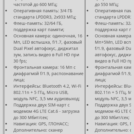
частотой до 600 МГц;
до 550 МГц;
Оперативная память: 3/4 ГБ
Оперативная памят
стандарта LPDDR3, 2х933 МГц;
стандарта LPDDR3,
Флеш-память: 32/64 ГБ,
Флеш-память: 32/6
поддержка карт памяти;
поддержка карт п
Основная камера: одиночная, 16
Основная камера: 
Мп, LED вспышка, f/1.7, фазовый
Мп+5Мп, LED вспыш
Dual Pixel автофокус, диджитал
f/1.9, фазовый Dual
зум, запись видео в Full HD при
автофокус, диджит
30 fps;
видео в Full HD при
Фронтальная камера: 16 Мп с
Фронтальная камер
диафрагмой f/1.9, распознавание
диафрагмой f/1.9,
лица;
лица;
Интерфейсы: Bluetooth 4.2, Wi-Fi
Интерфейсы: Blueto
802.11n + 5 ГГц, Micro USB,
802.11n + 5 ГГц, Mi
модуль NFC, 3,5 мм аудиовыход;
модуль NFC, 3,5 м
Поддержка двух SIM-карт с
Поддержка двух SI
модемом 4G LTE Cat.6 - загрузка
модемом 4G LTE Cat
до 300 Мбит/сек;
до 300 Мбит/сек;
Навигация: GPS, ГЛОНАСС;
Навигация: GPS, 
Дополнительно: сканер
Дополнительно: с