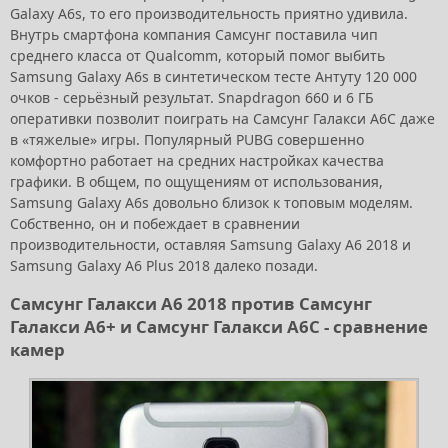
Galaxy A6s, то его производительность приятно удивила.
Внутрь смартфона компания Самсунг поставила чип
среднего класса от Qualcomm, который помог выбить
Samsung Galaxy A6s в синтетическом тесте Антуту 120 000
очков - серьёзный результат. Snapdragon 660 и 6 ГБ
оперативки позволит поиграть на Самсунг Галакси А6С даже
в «тяжелые» игры. Популярный PUBG совершенно
комфортно работает на средних настройках качества
графики. В общем, по ощущениям от использования,
Samsung Galaxy A6s довольно близок к топовым моделям.
Собственно, он и побеждает в сравнении
производительности, оставляя Samsung Galaxy A6 2018 и
Samsung Galaxy A6 Plus 2018 далеко позади.
Самсунг Галакси А6 2018 против Самсунг
Галакси А6+ и Самсунг Галакси А6С - сравнение
камер