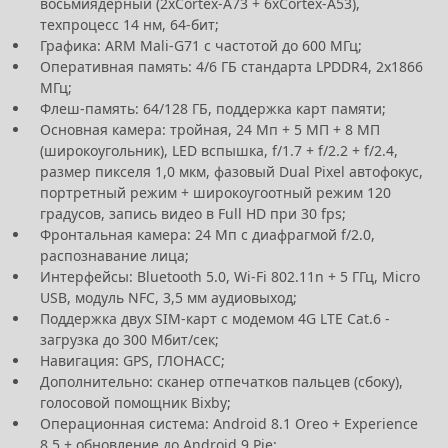
восьмиядерный (2xCortex-A73 + 6xCortex-A53),
техпроцесс 14 нм, 64-бит;
Графика: ARM Mali-G71 с частотой до 600 МГц;
Оперативная память: 4/6 ГБ стандарта LPDDR4, 2х1866
МГц;
Флеш-память: 64/128 ГБ, поддержка карт памяти;
Основная камера: тройная, 24 Мп + 5 МП + 8 МП
(широкоугольник), LED вспышка, f/1.7 + f/2.2 + f/2.4,
размер пикселя 1,0 мкм, фазовый Dual Pixel автофокус,
портретный режим + широкоугоотный режим 120
градусов, запись видео в Full HD при 30 fps;
Фронтальная камера: 24 Мп с диафрагмой f/2.0,
распознавание лица;
Интерфейсы: Bluetooth 5.0, Wi-Fi 802.11n + 5 ГГц, Micro
USB, модуль NFC, 3,5 мм аудиовыход;
Поддержка двух SIM-карт с модемом 4G LTE Cat.6 -
загрузка до 300 Мбит/сек;
Навигация: GPS, ГЛОНАСС;
Дополнительно: сканер отпечатков пальцев (сбоку),
голосовой помощник Bixby;
Операционная система: Android 8.1 Oreo + Experience
8.5 + обновление до Android 9 Pie;