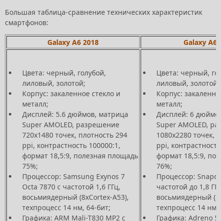
Большая таблица-сравнение технических характеристик
смартфонов:
Galaxy A6 2018
Galaxy A6 
Цвета: черный, голубой,
Цвета: черный, го
лиловый, золотой;
лиловый, золотой;
Корпус: закаленное стекло и
Корпус: закаленно
металл;
металл;
Дисплей: 5.6 дюймов, матрица
Дисплей: 6 дюймо
Super AMOLED, разрешение
Super AMOLED, р
720х1480 точек, плотность 294
1080х2280 точек, 
ppi, контрастность 100000:1,
ppi, контрастность
формат 18,5:9, полезная площадь
формат 18,5:9, по
75%;
76%;
Процессор: Samsung Exynos 7
Процессор: Snapdr
Octa 7870 с частотой 1,6 ГГц,
частотой до 1,8 ГГц
восьмиядерный (8xCortex-A53),
восьмиядерный (8x
техпроцесс 14 нм, 64-бит;
техпроцесс 14 нм, 
Графика: ARM Mali-T830 MP2 с
Графика: Adreno 5