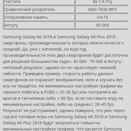
Частота
8x 1.6 ГГц
Графический ускоритель
Mali-T830 MP2
Оперативная память
3/4 ГБ
Антуту
60 000
Samsung Galaxy A6 2018 и Samsung Galaxy A6 Plus 2018 -
смартфоны, производительность которых можно отнести к
средней. Да, уже с натяжкой, но еще год
производительности этих двух смартфонов будет достаточно
для решения большинства задач. 60 000 - 70 000 в Антуту -
неплохой результат, однако он не гарантирует никакой
гибкости. Приведем пример: скорость работы данных
смартфонов не поражает воображение, хотя и скучать без
игр не придётся. На минимальных настройках графики вы
сможете побегать в PUBG с 25–30 fps или пострелять во
врагов в танчикиках либо с 60 fps, если поставите игру на
минимальные настройки, либо на средних с 28–45 fps.
Результат не расстраивает, однако поверьте, что уже через
год все топовые игры на Samsung Galaxy A6 2018 и Samsung
Galaxy A6 Plus 2018 будут запускаться только на
минимальных настройках графики. Что касается Samsung