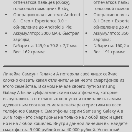
отпечатков пальцев (сбоку),
отпечатков пальцев
голосовой помощник Bixby;
голосовой помощни
Операционная система: Android
Операционная сис
8.1 Oreo + Experience 9.0 +
8.1 Oreo + Experien
обновление до Android 9 Pie;
обновление до Andr
Аккумулятор: 3000 мАч, быстрая
Аккумулятор: 3500
зарядка;
зарядка;
Габариты: 149,9 х 70.8 х 7,7 мм;
Габариты: 160,2 х 7
Вес: 162 грамм;
Вес: 191 грамм;
Линейка Самсунг Галакси А потеряла своё лицо: сейчас
сложно сказать какая отличительная черта смартфонов из
этого семейства. В самом начале своего пути Samsung
Galaxy A были субфлагманскими смартфонами, которые
выпускались в стеклянных корпусах и отличались самым
адекватным соотношением цена/характеристики из всех
телефонов Самсунг. Смартфоны серии Samsung Galaxy A в
2018 году - это смартфоны не только на любой вкус и цвет,
но и на любой кошелек. Внутри данной линейки вы найдёте
смартфон за 9 000 рублей и за 40 000 рублей. Успешный