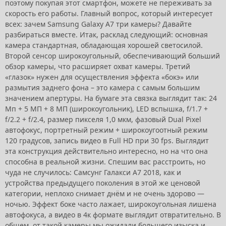
поэтому покупая этот смартфон, можете не переживать за
скорость его работы. Главный вопрос, который интересует
всех: зачем Samsung Galaxy A7 три камеры? Давайте
разбираться вместе. Итак, расклад следующий: основная
камера стандартная, обладающая хорошей светосилой.
Второй сенсор широкоугольный, обеспечивающий больший
обзор камеры, что расширяет охват камеры. Третий
«глазок» нужен для осуществления эффекта «бокэ» или
размытия заднего фона – это камера с самым большим
значением апертуры. На бумаге эта связка выглядит так: 24
Мп + 5 МП + 8 МП (широкоугольник), LED вспышка, f/1.7 +
f/2.2 + f/2.4, размер пикселя 1,0 мкм, фазовый Dual Pixel
автофокус, портретный режим + широкоугоотный режим
120 градусов, запись видео в Full HD при 30 fps. Выглядит
эта конструкция действительно интересно, но на что она
способна в реальной жизни. Спешим вас расстроить, но
чуда не случилось: Самсунг Галакси А7 2018, как и
устройства предыдущего поколения в этой же ценовой
категории, неплохо снимает днём и не очень здорово —
ночью. Эффект боке часто лажает, широкоугольная лишена
автофокуса, а видео в 4к формате выглядит отвратительно. В
общем, от такой камеры мы ожидали большего изыска и