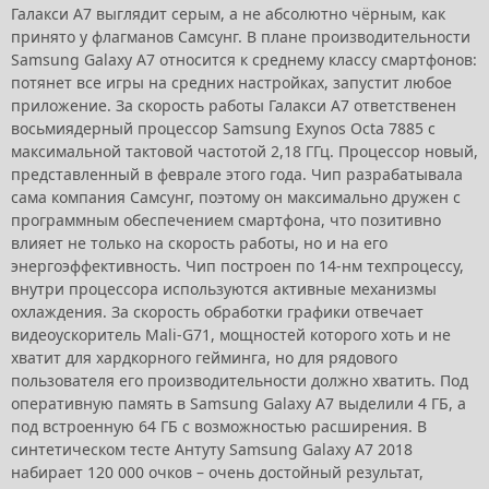
Галакси А7 выглядит серым, а не абсолютно чёрным, как
принято у флагманов Самсунг. В плане производительности
Samsung Galaxy A7 относится к среднему классу смартфонов:
потянет все игры на средних настройках, запустит любое
приложение. За скорость работы Галакси А7 ответственен
восьмиядерный процессор Samsung Exynos Octa 7885 с
максимальной тактовой частотой 2,18 ГГц. Процессор новый,
представленный в феврале этого года. Чип разрабатывала
сама компания Самсунг, поэтому он максимально дружен с
программным обеспечением смартфона, что позитивно
влияет не только на скорость работы, но и на его
энергоэффективность. Чип построен по 14-нм техпроцессу,
внутри процессора используются активные механизмы
охлаждения. За скорость обработки графики отвечает
видеоускоритель Mali-G71, мощностей которого хоть и не
хватит для хардкорного гейминга, но для рядового
пользователя его производительности должно хватить. Под
оперативную память в Samsung Galaxy A7 выделили 4 ГБ, а
под встроенную 64 ГБ с возможностью расширения. В
синтетическом тесте Антуту Samsung Galaxy A7 2018
набирает 120 000 очков – очень достойный результат,