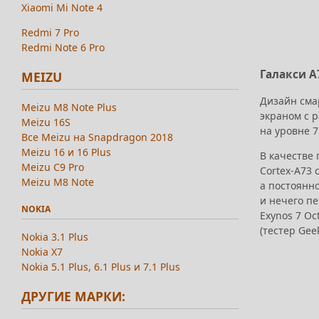
Xiaomi Mi Note 4
Redmi 7 Pro
Redmi Note 6 Pro
Галакси А
MEIZU
Дизайн сма
Meizu M8 Note Plus
экраном с р
Meizu 16S
на уровне 7
Все Meizu на Snapdragon 2018
Meizu 16 и 16 Plus
В качестве 
Meizu C9 Pro
Cortex-A73 
Meizu M8 Note
а постоянно
и нечего п
NOKIA
Exynos 7 Oc
(тестер Gee
Nokia 3.1 Plus
Nokia X7
Nokia 5.1 Plus, 6.1 Plus и 7.1 Plus
ДРУГИЕ МАРКИ: