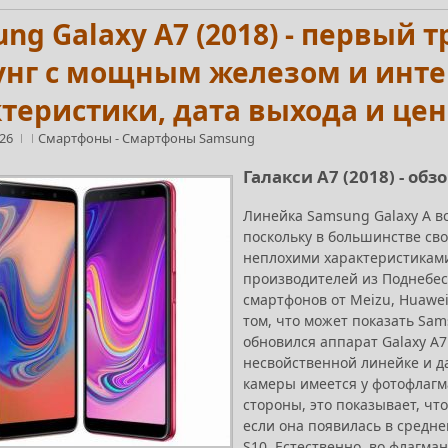
ng Galaxy A7 (2018) - первый
унг с мощным железом и инте
теристики, дата выхода и цен
:26
Смартфоны
-
Смартфоны Samsung
Галакси А7 (2018) - обз
Линейка Samsung Galaxy A в
поскольку в большинстве св
неплохими характеристиками
производителей из Поднебес
смартфонов от Meizu, Huawei,
том, что может показать Sam
обновился аппарат Galaxy A7 
несвойственной линейке и да
камеры имеется у фотофлагман
стороны, это показывает, ч
если она появилась в средне
S10. Естественно, во флагма