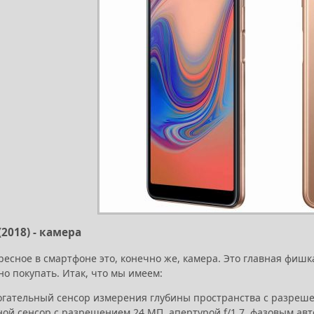
(2018) - камера
есное в смартфоне это, конечно же, камера. Это главная фишк
но покупать. Итак, что мы имеем:
гательный сенсор измерения глубины пространства с разрешен
ой сенсор с разрешением 24 МП, апертурой f/1.7, фазовым ав