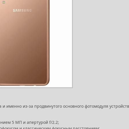
а и именно из-за продвинутого основного фотомодуля устройств
ием 5 МП и апертурой f/2.2;
тофокусом и классическим фокусным расстоянием;