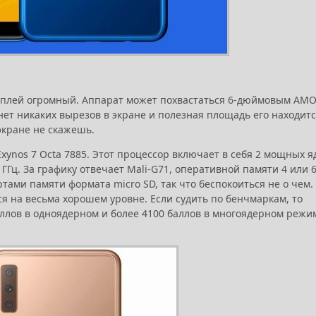
исплей огромный. Аппарат может похвастаться 6-дюймовым AM
нет никаких вырезов в экране и полезная площадь его находит
 экране не скажешь.
xynos 7 Octa 7885. Этот процессор включает в себя 2 мощных я
.6 ГГц. За графику отвечает Mali-G71, оперативной памяти 4 или 6
тами памяти формата micro SD, так что беспокоиться не о чем.
я на весьма хорошем уровне. Если судить по бенчмаркам, то
баллов в одноядерном и более 4100 баллов в многоядерном режи