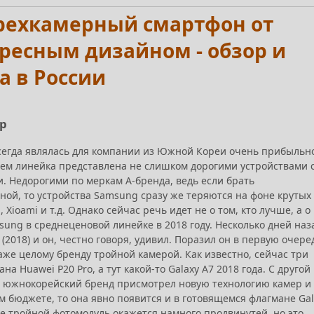
 трехкамерный смартфон от
ресным дизайном - обзор и
а в России
ор
сегда являлась для компании из Южной Кореи очень прибыльн
оем линейка представлена не слишком дорогими устройствами 
. Недорогими по меркам А-бренда, ведь если брать
ной, то устройства Samsung сразу же теряются на фоне крутых
 Xioami и т.д. Однако сейчас речь идет не о том, кто лучше, а о
sung в среднеценовой линейке в 2018 году. Несколько дней наз
(2018) и он, честно говоря, удивил. Поразил он в первую очере
же целому бренду тройной камерой. Как известно, сейчас три
а Huawei P20 Pro, а тут какой-то Galaxy A7 2018 года. С другой
то южнокорейский бренд присмотрел новую технологию камер и
м бюджете, то она явно появится и в готовящемся флагмане Gal
не тройной фотомодуль окажется намного продвинутей, но это