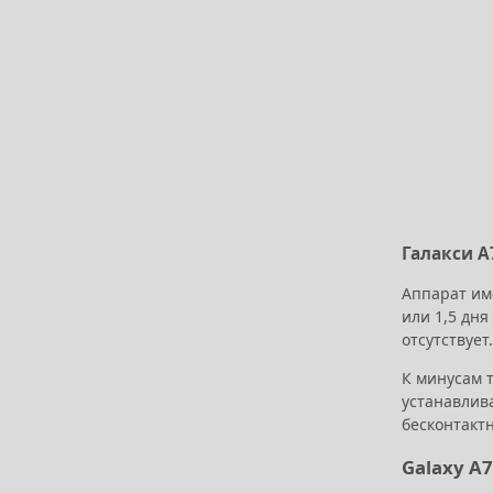
Галакси А
Аппарат им
или 1,5 дня
отсутствует.
К минусам т
устанавлив
бесконтакт
Galaxy A7