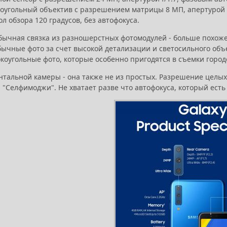
угольный объектив с разрешением матрицы 8 МП, апертурой f/
гол обзора 120 градусов, без автофокуса.
бычная связка из разношерстных фотомодулей - больше похоже 
бычные фото за счет высокой детализации и светосильного объе
коугольные фото, которые особенно пригодятся в съемки горо
тальной камеры - она также не из простых. Разрешение целых 
и "Селфимоджи". Не хватает разве что автофокуса, который ес