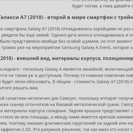
будет потом, а пока давайте 
Галакси А7 (2018) - второй в мире смартфон с трой
я смартфона Galaxy A7 (2018) откладывалась корейцами не раз
увидели бы еще зимой. Однако дата анонса откладывалась и отк
 было представлено вообще без особой шумихи, но этот момент 
е громко уже на мероприятии Samsung Galaxy A Event, которое 
 (2018) - внешний вид, материалы корпуса, позициони
оследнего - поскольку Galaxy A является линейкой, включающей
жется не таким уж и доступным. Почему-то новинке компания на
 будет легко обосновать. В общем - стоимость Galaxy A7 (2018) 
 итоге решать вам.
ой галактики нетипичен для Самсунг, поскольку аппарат получ
акже сканер отпечатков на боковой металлической грани. Смот
а и материалы корпуса солидные. Задняя крышка представляет 
 стекло во всю площадь, а между ними имеется крепкая алюми
ям, поэтому никаких флагманских скруглений на задней или на
эффектом 2,5D. Это разумное решение, так как мало кто носит