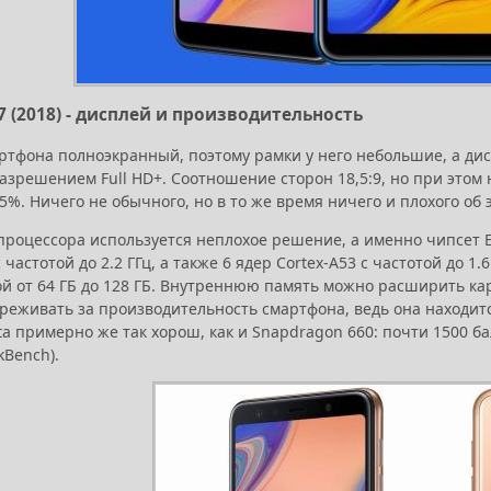
7 (2018) - дисплей и производительность
ртфона полноэкранный, поэтому рамки у него небольшие, а д
азрешением Full HD+. Соотношение сторон 18,5:9, но при этом 
5%. Ничего не обычного, но в то же время ничего и плохого об
процессора используется неплохое решение, а именно чипсет E
с частотой до 2.2 ГГц, а также 6 ядер Cortex-A53 с частотой до 1
й от 64 ГБ до 128 ГБ. Внутреннюю память можно расширить кар
ереживать за производительность смартфона, ведь она находитс
ta примерно же так хорош, как и Snapdragon 660: почти 1500 
kBench).