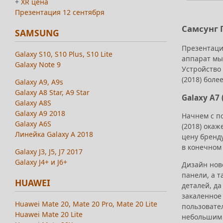
+
XR цена
Презентация 12 сентября
Самсунг 
SAMSUNG
Презентаци
Galaxy S10, S10 Plus, S10 Lite
аппарат мы 
Galaxy Note 9
Устройство
(2018) боле
Galaxy A9, A9s
Galaxy A8 Star, A9 Star
Galaxy A7
Galaxy A8S
Galaxy A9 2018
Начнем с п
Galaxy A6S
(2018) ока
Линейка Galaxy A 2018
цену бренду
в конечном
Galaxy J3, J5, J7 2017
Galaxy J4+ и J6+
Дизайн нов
панели, а т
HUAWEI
деталей, д
закаленное
Huawei Mate 20, Mate 20 Pro, Mate 20 Lite
пользовател
Huawei Mate 20 Lite
небольшим 