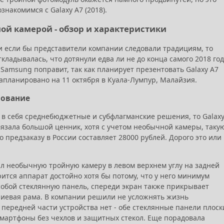
ознакомимся с Galaxy A7 (2018).
ной камерой - обзор и характеристики
 и если бы представители компании следовали традициям, то
ладывалась, что дотянули едва ли не до конца самого 2018 год
Samsung поправит, так как планирует презентовать Galaxy A7
запланировано на 11 октября в Куала-Лумпур, Малайзия.
рование
 в себя среднебюджетные и субфлагманские решения, то Galaxy
вязала большой ценник, хотя с учетом необычной камеры, таку
по предзаказу в России составляет 28000 рублей. Дорого это или 
ил необычную тройную камеру в левом верхнем углу на задней
рится аппарат достойно хотя бы потому, что у него минимум
собой стеклянную панель, спереди экран также прикрывает
ниевая рама. В компании решили не усложнять жизнь
 передней части устройства нет - обе стеклянные панели плоск
 смартфоны без чехлов и защитных стекол. Еще порадовала