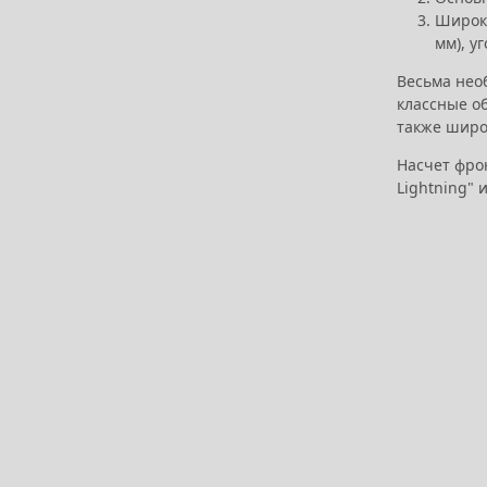
Широко
мм), у
Весьма нео
классные о
также широ
Насчет фрон
Lightning" 