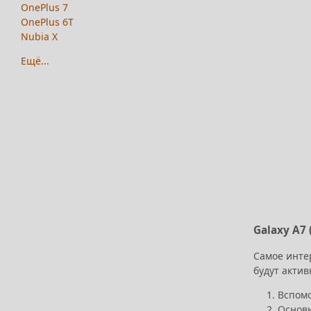
OnePlus 7
OnePlus 6T
Nubia X
Ещё...
Galaxy A7 
Самое интер
будут актив
Вспомо
Основн