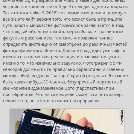
компания Light разработала модули камер для мобильных
устройств в количестве от 5 до 9 штук для одного аппарата.
Так что хотя Nokia 9 (2018) со своими камерами и шокирует,
все же это лайт версия того, что может быть в принципе.
Суть работы множества фотосенсоров заключается в том,
что каждый объектив такой камеры обладает различным
фокусным расстоянием, тем самым позволяя точнее
определить дистанцию от смартфона до различных частей
фотографируемого объекта. Дальше в ход идет уже софт и
именно его грамотная реализация и позволит получить
именно то, что изначально задумано. Фотографии с 5-ти
сенсоров должны быть правильно обработаны и склеены
между собой, выдавая "на гора" крутой результат. Это может
быть какая-нибудь 3D-съемка, безупречный портретный
снимок или видоизменяемое фото (перспектива) при
постобработке. Что на самом деле смогут эти пять камер,
неизвестно, но это точно окажется прорывом.