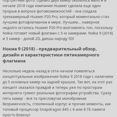
портретные фото. Однако двух камер оказалось мало и в
начале 2018 года компания Huawei сделала еще один
прорыв в вопросе фотовозможностей - она создала
трехкамерный Huawei P20 Pro, который моментально стал
лучшим фотофлагманом в мире. Лучшим... наверное
недолго осталось Huawei P20 Pro возглавлять топ, поскольку
Nokia готовит новый флагман с 5-ю камерами. Nokia 9 (2018)
и 5 камер - долой 2D, даешь народу 5D!
Нокиа 9 (2018) - предварительный обзор,
дизайн и характеристики пятикамерного
флагмана
Несколько недель назад в сети начали появляться
концептуальные изображения Nokia 9 2018 года с наличием
до 5 основных камер на задней крышке. Так вот, на этот раз
концепт оказался правдой и теперь уже по просторам
интернета гуляют реальные фотографии устройства. Сразу
пять камер - вся та пресловутая монобровная
безрамочность, стеклянный корпус и прочие моменты, как
топовый процессор Snapdragon 845 с 6 или 8 ГБ памяти
просто блекнут.