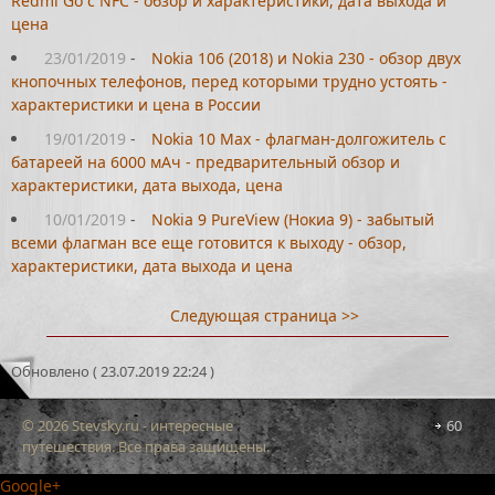
Redmi Go с NFC - обзор и характеристики, дата выхода и
цена
23/01/2019
-
Nokia 106 (2018) и Nokia 230 - обзор двух
кнопочных телефонов, перед которыми трудно устоять -
характеристики и цена в России
19/01/2019
-
Nokia 10 Max - флагман-долгожитель с
батареей на 6000 мАч - предварительный обзор и
характеристики, дата выхода, цена
10/01/2019
-
Nokia 9 PureView (Нокиа 9) - забытый
всеми флагман все еще готовится к выходу - обзор,
характеристики, дата выхода и цена
Следующая страница >>
Обновлено ( 23.07.2019 22:24 )
© 2026 Stevsky.ru - интересные
60
путешествия. Все права защищены.
Google+