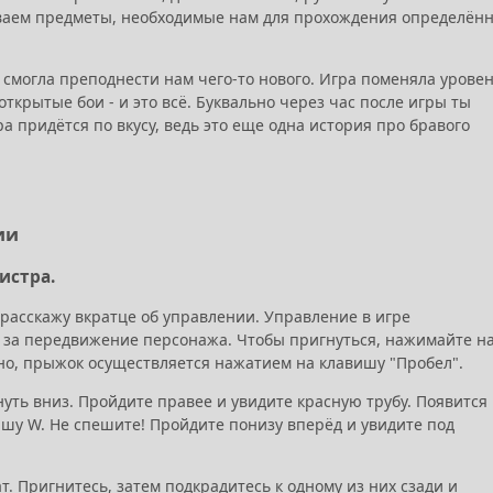
иваем предметы, необходимые нам для прохождения определённ
е смогла преподнести нам чего-то нового. Игра поменяла урове
открытые бои - и это всё. Буквально через час после игры ты
а придётся по вкусу, ведь это еще одна история про бравого
ии
истра.
 расскажу вкратце об управлении. Управление в игре
т за передвижение персонажа. Чтобы пригнуться, нажимайте н
но, прыжок осуществляется нажатием на клавишу "Пробел".
нуть вниз. Пройдите правее и увидите красную трубу. Появится
вишу W. Не спешите! Пройдите понизу вперёд и увидите под
т. Пригнитесь, затем подкрадитесь к одному из них сзади и