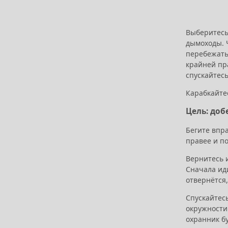
Выберитесь
дымоходы. Ч
перебежать 
крайней пра
спускайтесь
Карабкайтес
Цель: доб
Бегите впра
правее и по
Вернитесь и
Сначала иди
отвернётся,
Спускайтесь
окружности
охранник бу