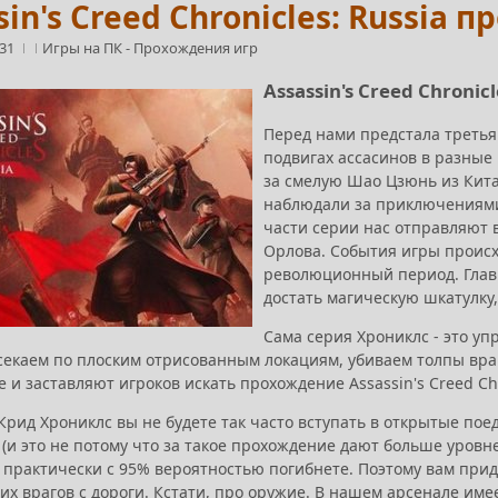
sin's Creed Chronicles: Russia
:31
Игры на ПК
-
Прохождения игр
Assassin's Creed Chronicl
Перед нами предстала третья 
подвигах ассасинов в разные
за смелую Шао Цзюнь из Кита
наблюдали за приключениями
части серии нас отправляют в
Орлова. События игры происх
революционный период. Главн
достать магическую шкатулку
Сама серия Хрониклс - это уп
секаем по плоским отрисованным локациям, убиваем толпы враг
е и заставляют игроков искать прохождение Assassin's Creed Ch
Крид Хрониклс вы не будете так часто вступать в открытые пое
(и это не потому что за такое прохождение дают больше уровне
ы практически с 95% вероятностью погибнете. Поэтому вам прид
их врагов с дороги. Кстати, про оружие. В нашем арсенале им