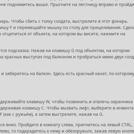
тене поднимитесь выше. Прыгните на лестницу вправо и пройд
арь. Чтобы сбить с толку солдата, выстрелите в этот фонарь.
вишу F и перемещайте мышку по столу для прицеливания. Сдел
ы отцепиться от объекта, на котором вы висите, нажмите на
тся подсказка. Нажав на клавишу G под объектом, на котором
на красных выступах под балконом и пробраться мимо двух солд
и заберитесь на балкон. Здесь есть красный канат, по котором
 удерживайте клавишу W, чтобы позвонить и отвлечь охранника
, удерживая клавишу C. Чтобы вызвать лифт, выберите в инвент
(как с ружьём), а затем выстрелите, нажав на G.
ся вниз. Пройдите в комнату слева, пригнитесь на левый CTRL,
лево, то подкрадитесь к нему и обезоружьте, зажав левую кнопк