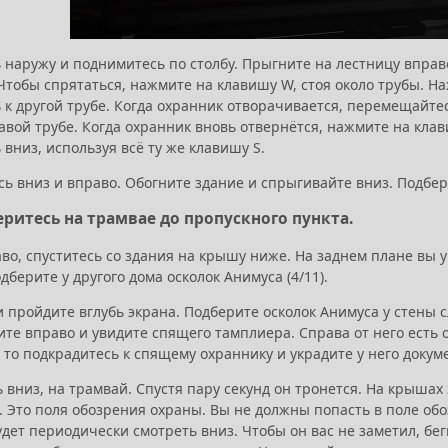
 наружу и поднимитесь по столбу. Прыгните на лестницу вправ
тобы спрятаться, нажмите на клавишу W, стоя около трубы. Наж
к другой трубе. Когда охранник отворачивается, перемещайтесь
вой трубе. Когда охранник вновь отвернётся, нажмите на клави
 вниз, используя всё ту же клавишу S.
ь вниз и вправо. Обогните здание и спрыгивайте вниз. Подбери
еритесь на трамвае до пропускного пункта.
во, спуститесь со здания на крышу ниже. На заднем плане вы 
дберите у другого дома осколок Анимуса (4/11).
 пройдите вглубь экрана. Подберите осколок Анимуса у стены сл
те вправо и увидите спящего тамплиера. Справа от него есть 
 то подкрадитесь к спящему охраннику и украдите у него докум
 вниз, на трамвай. Спустя пару секунд он тронется. На крышах
. Это поля обозрения охраны. Вы не должны попасть в поле об
дет периодически смотреть вниз. Чтобы он вас не заметил, бег