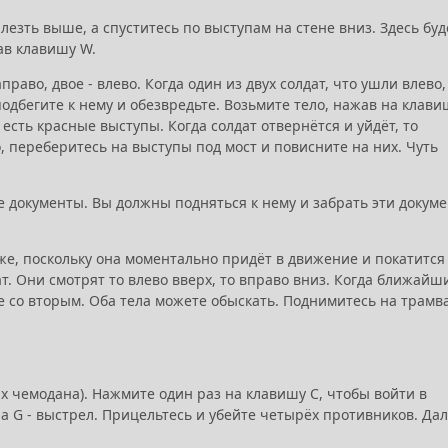
езть выше, а спуститесь по выступам на стене вниз. Здесь буд
ав клавишу W.
раво, двое - влево. Когда один из двух солдат, что ушли влево,
одбегите к нему и обезвредьте. Возьмите тело, нажав на клави
у есть красные выступы. Когда солдат отвернётся и уйдёт, то
, переберитесь на выступы под мост и повисните на них. Чуть
ные документы. Вы должны подняться к нему и забрать эти докум
же, поскольку она моментально придёт в движение и покатится
ат. Они смотрят то влево вверх, то вправо вниз. Когда ближайш
те со вторым. Оба тела можете обыскать. Поднимитесь на трамв
х чемодана). Нажмите один раз на клавишу C, чтобы войти в
 G - выстрел. Прицельтесь и убейте четырёх противников. Да