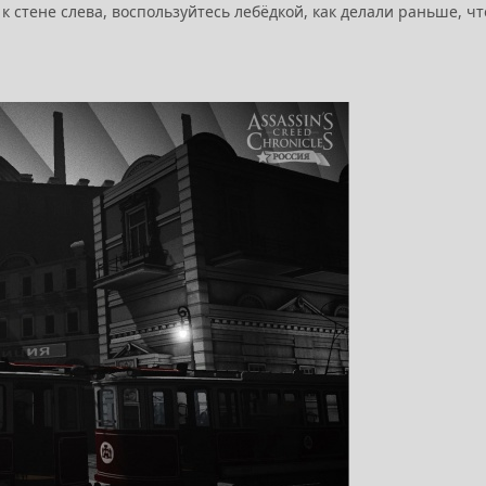
к стене слева, воспользуйтесь лебёдкой, как делали раньше, ч