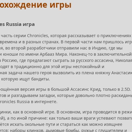
 прохождение игры
es Russia игра
часть серии Chronicles, которая рассказывает о приключениях
 времена и в разных странах. В первой части нам пришлось иг
я, во второй разработчики отправили нас в Индию, где мы
 юноши по имени Арбааз Мира. Наконец-то в заключительной
 Россию, где предлагают сыграть за русского ассасина, Никола
одят в традиционно для этой игры неспокойный и
ая задача нашего героя вызволить из плена княжну Анастаси
, которую ищут бандиты.
рощённая версия игры в большой Ассасинс Крид, только в 2.5D.
ов и разгадываем загадки, которые довольно плотно раскидан
ronicles Russia в интернете.
динки, как в основной игре. В основном, игра проводится в реж
й), а по иной причине: как только ваши враги успевают позват
ётся искать окольные пути и стараться как можно изящнее
еется: наборы клинков, дымовые бомбы, ружье с глушителем и