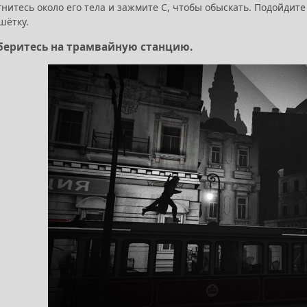
итесь около его тела и зажмите C, чтобы обыскать. Подойдите 
шётку.
беритесь на трамвайную станцию.