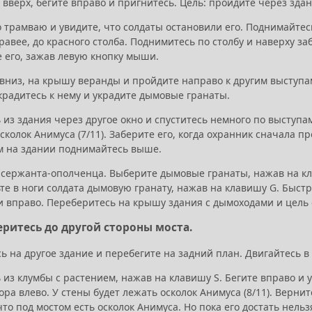
вверх, бегите вправо и пригнитесь. Цель: пройдите через здан
о трамваю и увидите, что солдаты остановили его. Поднимайтес
авее, до красного столба. Поднимитесь по столбу и наверху заб
е его, зажав левую кнопку мыши.
 вниз, на крышу веранды и пройдите направо к другим выступам
крадитесь к нему и украдите дымовые гранаты.
из здания через другое окно и спуститесь немного по выступа
сколок Анимуса (7/11). Заберите его, когда охранник сначала п
м на здании поднимайтесь выше.
 сержанта-ополченца. Выберите дымовые гранаты, нажав на кла
ьте в ноги солдата дымовую гранату, нажав на клавишу G. Быс
и вправо. Переберитесь на крышу здания с дымоходами и цель 
еритесь до другой стороны моста.
 на другое здание и перебегите на задний план. Двигайтесь в
из клумбы с растением, нажав на клавишу S. Бегите вправо и у
ора влево. У стены будет лежать осколок Анимуса (8/11). Верни
то под мостом есть осколок Анимуса. Но пока его достать нельз