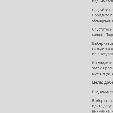
поднимется 
Следуйте п
Пройдите пр
обезвредьт
Спуститесь
солдат. Под
Выберитесь 
находится о
по выступа
Вы увидите
затем брос
можете уйт
Цель: доб
Поднимитесь
Выберитесь 
идите до уп
внимание, ч