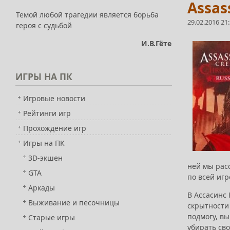
Assas
Темой любой трагедии является борьба
29.02.2016 21
героя с судьбой
И.В.Гёте
ИГРЫ
НА ПК
Игровые новости
Рейтинги игр
Прохождение игр
Игры на ПК
3D-экшен
ней мы рас
GTA
по всей игр
Аркады
В Ассасинс 
Выживание и песочницы
скрытности 
подмогу, в
Старые игры
убирать сво