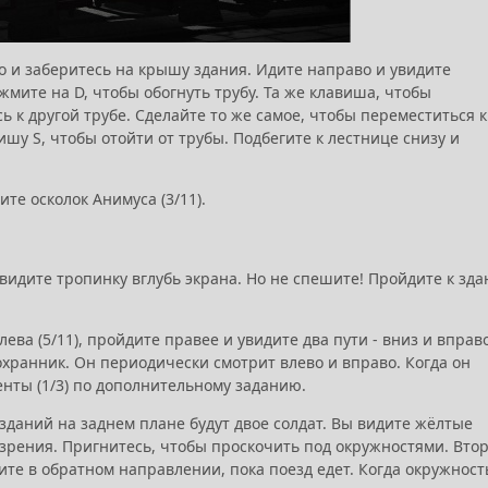
о и заберитесь на крышу здания. Идите направо и увидите
мите на D, чтобы обогнуть трубу. Та же клавиша, чтобы
 к другой трубе. Сделайте то же самое, чтобы переместиться к
шу S, чтобы отойти от трубы. Подбегите к лестнице снизу и
те осколок Анимуса (3/11).
увидите тропинку вглубь экрана. Но не спешите! Пройдите к зд
ева (5/11), пройдите правее и увидите два пути - вниз и вправо
охранник. Он периодически смотрит влево и вправо. Когда он
енты (1/3) по дополнительному заданию.
 зданий на заднем плане будут двое солдат. Вы видите жёлтые
озрения. Пригнитесь, чтобы проскочить под окружностями. Вто
ите в обратном направлении, пока поезд едет. Когда окружност