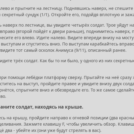
лево и прыгните на лестницу. Поднявшись наверх, не спешите л
секретный сундук (1/1). Откройте его, подойдя вплотную и заж
наверх по лестнице, вы увидите четырёх солдат. Трое уйдут нап
вправо (второй пойдёт к двери раньше), поднимитесь наверх, п
 унесите его влево. Идите налево. Видите впереди внизу на мост
 выступам и спуститесь вниз. По выступам карабкайтесь вправо
видите тот самый осколок Анимуса (9/11), описанный ранее.
идите трёх солдат. Как бы то ни было, у одного из них секрет
при помощи лебёдки платформу сверху. Прыгайте на неё сразу 
ститесь на выступ, пройдите правее и увидите внизу двух солд
рнётся, спрыгните вниз и обезвредьте его. То же самое сделай
во.
раните солдат, находясь на крыше.
сь на крышу, пройдите направо к огневой позиции (два красны
еливания. Зажмите клавишу F, чтобы увеличить обзор. Клавиша
ё два - убейте их (они уже будут стрелять в вас).