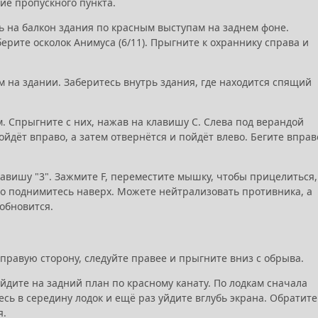
ие пропускного пункта.
ь на балкон здания по красным выступам на заднем фоне.
ерите осколок Анимуса (6/11). Прыгните к охраннику справа и
 на здании. Заберитесь внутрь здания, где находится спящий
м. Спрыгните с них, нажав на клавишу C. Слева под верандой
ройдёт вправо, а затем отвернётся и пойдёт влево. Бегите вправ
вишу "3". Зажмите F, переместите мышку, чтобы прицелиться,
тро поднимитесь наверх. Можете нейтрализовать противника, а
обновится.
 правую сторону, следуйте правее и прыгните вниз с обрыва.
йдите на задний план по красному канату. По лодкам сначала
тесь в середину лодок и ещё раз уйдите вглубь экрана. Обратите
я.