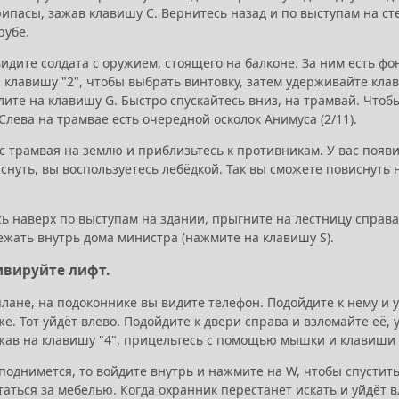
рипасы, зажав клавишу C. Вернитесь назад и по выступам на с
рубе.
идите солдата с оружием, стоящего на балконе. За ним есть фон
 клавишу "2", чтобы выбрать винтовку, затем удерживайте кла
лите на клавишу G. Быстро спускайтесь вниз, на трамвай. Чтоб
Слева на трамвае есть очередной осколок Анимуса (2/11).
с трамвая на землю и приблизьтесь к противникам. У вас появи
нуть, вы воспользуетесь лебёдкой. Так вы сможете повиснуть 
 наверх по выступам на здании, прыгните на лестницу справа 
ежать внутрь дома министра (нажмите на клавишу S).
ивируйте лифт.
плане, на подоконнике вы видите телефон. Подойдите к нему и
е. Тот уйдёт влево. Подойдите к двери справа и взломайте её
жав на клавишу "4", прицельтесь с помощью мышки и клавиши F 
поднимется, то войдите внутрь и нажмите на W, чтобы спустить
аться за мебелью. Когда охранник перестанет искать и уйдёт в