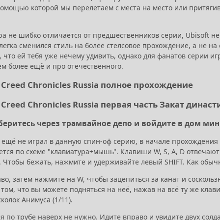
 помощью которой мы перелетаем с места на место или притяг
ра не шибко отличается от предшественников серии, Ubisoft н
легка сменился стиль на более стелсовое прохождение, а не на 
что ей тебя уже нечему удивить, однако для фанатов серии игр
ем более ещё и про отечественного.
s Creed Chronicles Russia полное прохождение
s Creed Chronicles Russia первая часть Закат династ
беритесь через трамвайное депо и войдите в дом мин
о ещё не играл в данную спин-оф серию, в начале прохождения
ется по схеме "клавиатура+мышь". Клавиши W, S, A, D отвечаю
. Чтобы бежать, нажмите и удерживайте левый SHIFT. Как обыч
во, затем нажмите на W, чтобы зацепиться за канат и соскольз
 том, что вы можете подняться на неё, нажав на всё ту же кла
колок Анимуса (1/11).
 по трубе наверх не нужно. Идите вправо и увидите двух солда