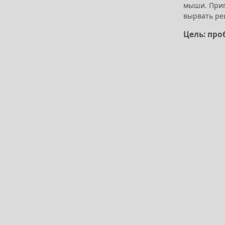
мыши. Пригн
вырвать ре
Цель: про