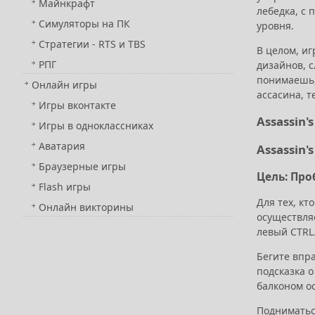
Майнкрафт
лебедка, с
Симуляторы на ПК
уровня.
Стратегии - RTS и TBS
В целом, иг
РПГ
дизайнов, с
понимаешь, 
Онлайн игры
ассасина, т
Игры вконтакте
Assassin'
Игры в одноклассниках
Аватария
Assassin'
Браузерные игры
Цель: Про
Flash игры
Для тех, кт
Онлайн викторины
осуществля
левый CTRL
Бегите впра
подсказка о
балконом ос
Подниматься