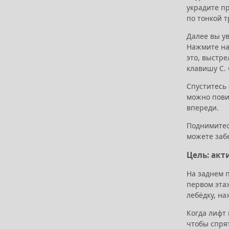
украдите п
по тонкой т
Далее вы ув
Нажмите на
это, выстре
клавишу C. 
Спуститесь 
можно повис
впереди.
Поднимитесь
можете заб
Цель: акт
На заднем 
первом этаж
лебёдку, на
Когда лифт 
чтобы спрят