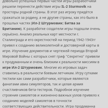
довольно успешных первых частей игры разработчики
решили перенести действие игры
IL-2 Sturmovik
на
просторы родной страны. В этот раз игроку придётся
сражаться за родину, а не другие страны, как это было в
прошлых частях (
Ил-2 Штурмовик: Битва за
Британию
). К разработке создатели игры подошли очень
серьёзно. Анализ реальных карт местности г.
Сталинграда и его окрестностей на период 1942-1943гг
привел к созданию великолепной и достоверной карты в
игре. Изучение документов и чертежей периода Второй
Мировой Войны с которых снят гриф "Секретно" привели
к продуманным и очень близким к реальности миссиям в
игре Ил-2 Штурмовик
. Многие из игровых задач
ставились в реальности боевым летчикам. Игру сутками
тестили как сами разработчики, которые являются
фанатами авиа симуляторов, так и целая армия
счастливчиков бета-тестеров. Подробное изучение
строения самолетов и жизненно важных узлов привело к
созданию моделей самолетов в точности
соответствующих действительности. Игра продуманна