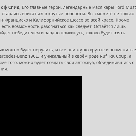
 оф Спид
. Его главные герои, легендарные масл кары Ford Mus
, стараясь вписаться в крутые повороты. Вы сможете не только
ан-Франциско и Калифорнийское шоссе во всей красе. Кроме
есть возможность разогнаться как следует. Остаётся лишь
ыйдет победителем и заодно прикинуть, каково будет взять
рых можно будет порулить, и все они жутко крутые и знаменитые
ercedes-Benz 190E, и уникальный в своём роде Ruf RK Coup, а
оме того, можно будет создать свой автоклуб, объединившись с
ния.