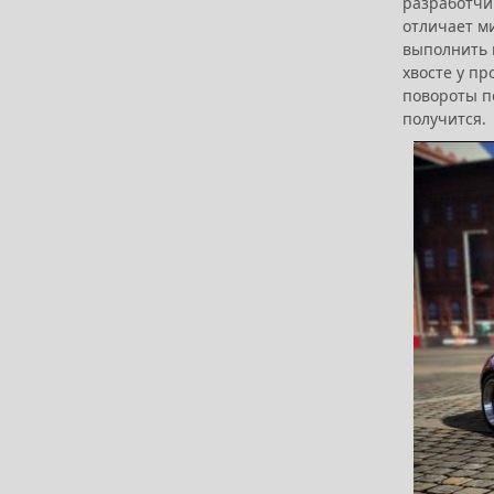
разработчи
отличает ми
выполнить н
хвосте у пр
повороты по
получится.