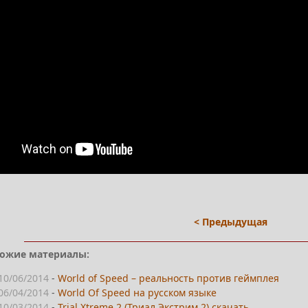
< Предыдущая
ожие материалы:
10/06/2014
-
World of Speed – реальность против геймплея
06/04/2014
-
World Of Speed на русском языке
10/03/2014
-
Trial Xtreme 2 (Триал Экстрим 2) скачать