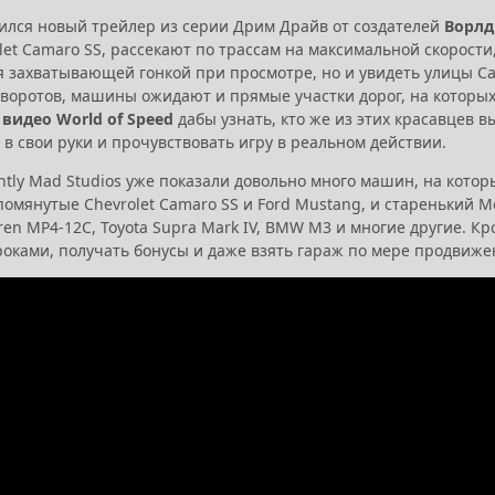
вился новый трейлер из серии Дрим Драйв от создателей
Ворлд
let Camaro SS, рассекают по трассам на максимальной скорости
я захватывающей гонкой при просмотре, но и увидеть улицы С
оворотов, машины ожидают и прямые участки дорог, на которых 
ь
видео World of Speed
дабы узнать, кто же из этих красавцев в
 в свои руки и прочувствовать игру в реальном действии.
ghtly Mad Studios уже показали довольно много машин, на кото
помянутые Chevrolet Camaro SS и Ford Mustang, и старенький M
en MP4-12C, Toyota Supra Mark IV, BMW M3 и многие другие. Кр
роками, получать бонусы и даже взять гараж по мере продвиже