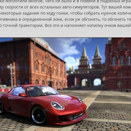
ки воплотили многое, чего не было и в помине в подобных игра
р скорости от всех остальных авто-симуляторов. Тут вашей ком
екоторые задания по ходу гонки, чтобы собрать нужное количе
отивника в определенной зоне, если уж обгонять, то обгонять 
 точной траектории. Все это и наполняет копилку очков вашей