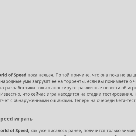
rld of Speed
пока нельзя. По той причине, что она пока не выш
 народные умы загрузят ее на торренты, если вы понимаете о ч
ка разработчики только анонсируют различные новости об игре,
 Известно, что сейчас игра находится на стадии тестирования.
отчёт с обнаруженными ошибками. Теперь на очереди бета-тест
Speed играть
rld of Speed,
как уже писалось ранее, получится только зимой э