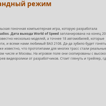
омандный режим
льская гоночная компьютерная игра, которую разработала
tudios
.
Дата выхода World of Speed
запланирована на конец 20
 известно несколько моделей, а точнее 18 автомобилей, которые
тати, и всеми нами любимый ВАЗ 2108. Да-да зубило будет гонят
же известно, что прототипами для многих трасс стали реальны
том числе и Москвы. На игровое поле они скопированы с высок
ев видеоролики от разработчиков. Стоит глянуть и трейлер, г