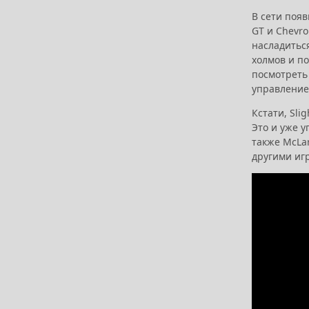
В сети поя
GT и Chevro
насладитьс
холмов и п
посмотрет
управление
Кстати, Sli
Это и уже у
также McLar
другими иг