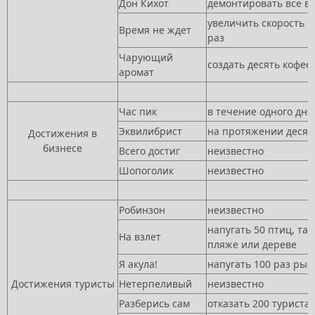
Дон Кихот
демонтировать все в
увеличить скорость в
Время не ждет
раз
Чарующий
создать десять кофее
аромат
Час пик
в течение одного дня
Эквилибрист
на протяжении десят
Достижения в
бизнесе
Всего достиг
неизвестно
Шопоголик
неизвестно
Робинзон
неизвестно
напугать 50 птиц, тап
На взлет
пляже или дереве
Я акула!
напугать 100 раз рыб
Достижения туристы
Нетерпеливый
неизвестно
Разберись сам
отказать 200 туриста