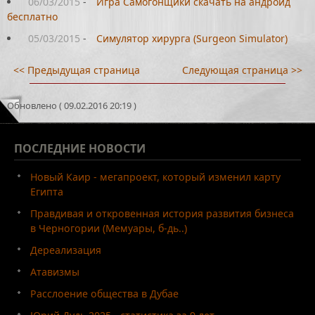
06/03/2015
-
Игра Самогонщики скачать на андроид
бесплатно
05/03/2015
-
Симулятор хирурга (Surgeon Simulator)
<< Предыдущая страница
Следующая страница >>
Обновлено ( 09.02.2016 20:19 )
ПОСЛЕДНИЕ
НОВОСТИ
Новый Каир - мегапроект, который изменил карту
Египта
Правдивая и откровенная история развития бизнеса
в Черногории (Мемуары, б-дь..)
Дереализация
Атавизмы
Расслоение общества в Дубае