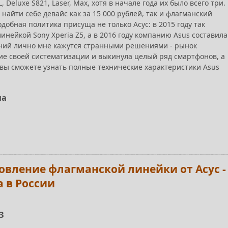
L, Deluxe S821, Laser, Max, хотя в начале года их было всего три.
найти себе девайс как за 15 000 рублей, так и флагманский
одобная политика присуща не только Асус: в 2015 году так
инейкой Sony Xperia Z5, а в 2016 году компанию Asus составила
паний лично мне кажутся странными решениями - рынок
ие своей систематизации и выкинула целый ряд смартфонов, а
е вы сможете узнать полные технические характеристики Asus
на
бновление флагманской линейки от Асус -
а в России
 3