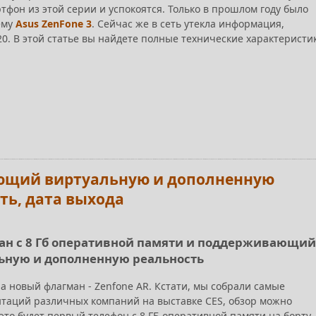
тфон из этой серии и успокоятся. Только в прошлом году было
ему
Asus ZenFone 3
. Сейчас же в сеть утекла информация,
20. В этой статье вы найдете полные технические характеристи
.
вающий виртуальную и дополненную
ить, дата выхода
гман с 8 Гб оперативной памяти и поддерживающий
ьную и дополненную реальность
а новый флагман - Zenfone AR. Кстати, мы собрали самые
таций различных компаний на выставке CES, обзор можно
, это будет первый телефон с 8 ГБ оперативной памяти на борту, 