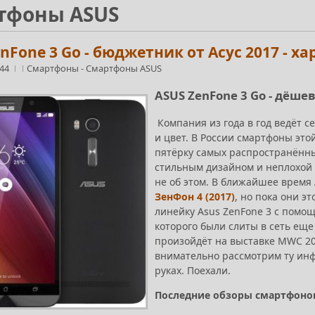
тфоны ASUS
nFone 3 Go - бюджетник от Асус 2017 - х
:44
Смартфоны
-
Смартфоны ASUS
ASUS ZenFone 3 Go - дёше
Компания из года в год ведёт с
и цвет. В России смартфоны эт
пятёрку самых распространённы
стильным дизайном и неплохой н
не об этом. В ближайшее время
ЗенФон 4 (2017)
, но пока они 
линейку Asus ZenFone 3 с помо
которого были слиты в сеть еще
произойдёт на выставке MWC 20
внимательно рассмотрим ту инф
руках. Поехали.
Последние обзоры смартфонов