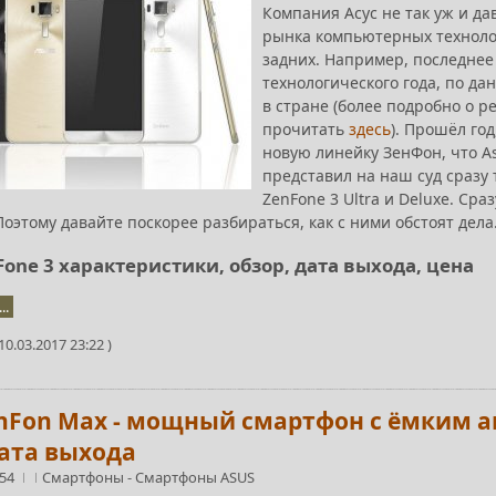
Компания Асус не так уж и да
рынка компьютерных технолог
задних. Например, последнее
технологического года, по да
в стране (более подробно о 
прочитать
здесь
). Прошёл го
новую линейку ЗенФон, что A
представил на наш суд сразу 
ZenFone 3 Ultra и Deluxe. Ср
оэтому давайте поскорее разбираться, как с ними обстоят дела
Fone 3 характеристики, обзор, дата выхода, цена
..
0.03.2017 23:22 )
enFon Max - мощный смартфон с ёмким а
дата выхода
:54
Смартфоны
-
Смартфоны ASUS