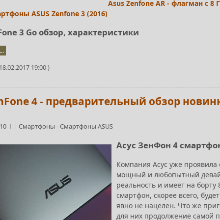
Asus Zenfone AR - флагман с 8
артфоны ASUS Zenfone 3 (2016)
Fone 3 Go обзор, характеристики
..
8.02.2017 19:00 )
nFone 4 - предварительный обзор новинк
:10
Смартфоны
-
Смартфоны ASUS
Асус ЗенФон 4 смартфо
Компания Асус уже проявила 
мощный и любопытный девайс
реальность и имеет на борту 
смартфон, скорее всего, буде
явно не нацелен. Что же при
для них продолжение самой п