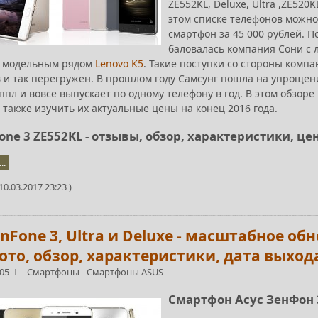
ZE552KL, Deluxe, Ultra ,ZE520K
этом списке телефонов можно 
смартфон за 45 000 рублей. П
баловалась компания Сони с л
х модельным рядом
Lenovo K5
. Такие поступки со стороны ком
 и так перегружен. В прошлом году Самсунг пошла на упрощен
пл и вовсе выпускает по одному телефону в год. В этом обзор
а также изучить их актуальные цены на конец 2016 года.
one 3 ZE552KL - отзывы, обзор, характеристики, це
..
0.03.2017 23:23 )
nFone 3, Ultra и Deluxe - масштабное о
ото, обзор, характеристики, дата выход
:05
Смартфоны
-
Смартфоны ASUS
Смартфон Асус ЗенФон