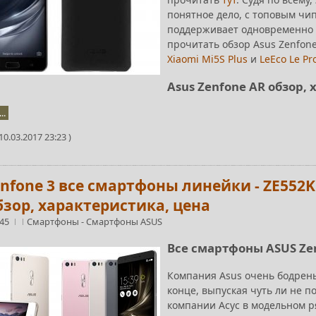
понятное дело, с топовым чип
поддерживает одновременно в
прочитать обзор Asus Zenfone
Xiaomi Mi5S Plus
и
LeEco Le Pro
Asus Zenfone AR обзор,
..
0.03.2017 23:23 )
nfone 3 все смартфоны линейки - ZE552KL, 
бзор, характеристика, цена
:45
Смартфоны
-
Смартфоны ASUS
Все смартфоны ASUS Zen
Компания Asus очень бодреньк
конце, выпуская чуть ли не п
компании Асус в модельном ря