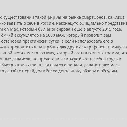
о существовании такой фирмы на рынке смартфонов, как Asus,
ко заявить о себе в России, наконец-то официально представи
nFon Max, который был анонсирован еще в августе 2015 года.
 ёмкий аккумулятор на 5000 мАч, который позволит вам
остановки практически сутки, а если использовать его в
ожно превратить в павербанк для других смартфонов. К минуса
льшой вес Asus ZenFon Max, который составляет 202 грамма, чт
нных девайсов, но представители Асус бьют в себя в грудь и
у быстро привыкаешь. Как вы уже поняли, девайс получился
то давайте перейдём к более детальному обзору и обсудим,