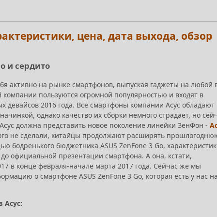
арактеристики, цена, дата выхода, обзор
во и сердито
ебя активно на рынке смартфонов, выпуская гаджеты на любой 
ой компании пользуются огромной популярностью и входят в
х девайсов 2016 года. Все смартфоны компании Асус обладают
ачинкой, однако качество их сборки немного страдает, но сей
 Асус должна представить новое поколение линейки ЗенФон -
А
этого не сделали, китайцы продолжают расширять прошлогодню
щью бодренького бюджетника ASUS ZenFone 3 Go, характеристи
 до официальной презентации смартфона. А она, кстати,
17 в конце февраля-начале марта 2017 года. Сейчас же мы
ормацию о смартфоне ASUS ZenFone 3 Go, которая есть у нас н
 Асус: