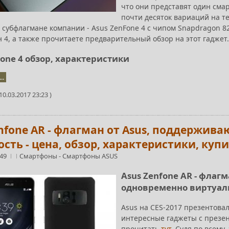
что они представят один смар
почти десяток вариаций на т
 субфлагмане компании - Asus ZenFone 4 с чипом Snapdragon 8
 4, а также прочитаете предварительный обзор на этот гаджет
Fone 4 обзор, характеристики
..
0.03.2017 23:23 )
enfone AR - флагман от Asus, поддержи
сть - цена, обзор, характеристики, куп
:49
Смартфоны
-
Смартфоны ASUS
Asus Zenfone AR - фла
одновременно виртуал
Asus на CES-2017 презентовал
интересные гаджеты с презен
прочитать
тут
. Судя по всему