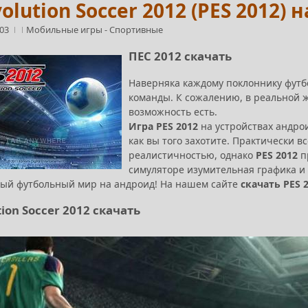
volution Soccer 2012 (PES 2012)
:03
Мобильные игры
-
Спортивные
ПЕС 2012 скачать
Наверняка каждому поклоннику футбо
команды. К сожалению, в реальной ж
возможность есть.
Игра PES 2012
на устройствах андрои
как вы того захотите. Практически в
реалистичностью, однако
PES 2012
п
симуляторе изумительная графика и 
ый футбольный мир на андроид!
На нашем сайте
скачать PES 
tion Soccer 2012 скачать