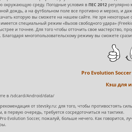
ю окружающую среду. Погодные условия в
ПЕС 2012
регулярно м
вной дождь, а на футбольном поле все противно и мерзко, и д
скачать которую вы сможете на нашем сайте. Не зря некоторы
е имеется специальный режим «Вызов свободного удара» (Freek
быстрее и точнее. Для того чтобы отточить свое мастерство, п
. Благодаря многопользовательскому режиму вы сможете сразит
Pro Evolution Socce
Кэш для 
е в /sdcard/Android/data/
рекомендация от stevsky.ru: для того, чтобы противостоять 
, в первую очередь, требуется сосредоточиться на тактике.
Pro Evolution Soccer, пожалуй, больше нечего. Как говорится, л
ры.