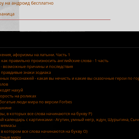
ру на андроид бесплатно
раница
ения, афоризмы на латыни. Часть 1
как правильно произносить английские слова - 1 часть
 - возможные причины и последствия
 правдивые знаки зодиака
очных персонажей - какая вы нечисть и какие вы сказочные герои по г
олов
уходят нахуй
орость на роликах
 богатые люди мира по версии Forbes
ушкине
азы, в которых все слова начинаются на букву Р)
ый календарь с картинками - Агутин, умный негр, ждун, Шурыгина, Сыч
 мемасы
, в котором все слова начинаются на букву О)
стные миру