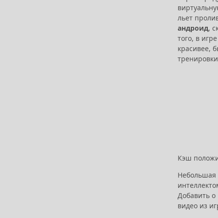
виртуальну
льет проли
андроид
, 
того, в игр
красивее, 
тренировки
Кэш положит
Небольшая 
интеллектом
Добавить о 
видео из иг