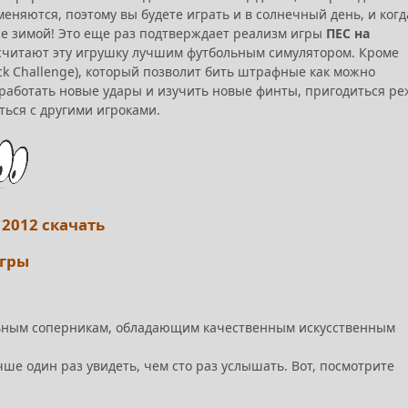
еняются, поэтому вы будете играть и в солнечный день, и когд
аже зимой! Это еще раз подтверждает реализм игры
ПЕС на
е считают эту игрушку лучшим футбольным симулятором. Кроме
ick Challenge), который позволит бить штрафные как можно
роработать новые удары и изучить новые финты, пригодиться р
ься с другими игроками.
r 2012 скачать
игры
сильным соперникам, обладающим качественным искусственным
учше один раз увидеть, чем сто раз услышать. Вот, посмотрите