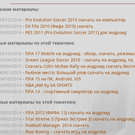
ожие материалы:
18/12/2014
-
Pro Evolution Soccer 2015 скачать на компьютер
26/03/2014
-
EA Fifa 2010 (Фифа 2010) скачать
19/03/2014
-
PES 2011 (Pro Evolution Soccer 2011) для андроид
ые материалы по этой тематике:
16/10/2016
-
FIFA 17 Mobile на андроид - обзор, скачать, режим
25/04/2016
-
Dream League Soccer 2016 - скачать на андроид, пк,
28/04/2015
-
Скачать Colin McRae Rally на андроид скачать бесп
30/01/2015
-
Рыбное место: Большой улов скачать на андроид
04/10/2014
-
FIFA 15 на ПК, Android, iOS
23/05/2014
-
NBA JAM by EA SPORTS
09/03/2014
-
FIFA 14 - спортивный симулятор на андроид
рые материалы по этой тематике:
28/02/2014
-
FIFA 2012 (ФИФА 12) скачать на андроид
24/02/2014
-
Trial Xtreme 3 (Триал Экстрим 3) скачать на андроид
20/02/2014
-
Football Manager 2014 скачать
14/01/2014
-
Real Boxing – скачать игру на андроид