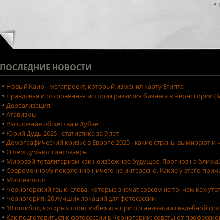
ПОСЛЕДНИЕ
НОВОСТИ
Новый Каир - мегапроект, который изменил карту Египта
Правдивая и откровенная история развития бизнеса в Черногории (М
Дереализация
Атавизмы
Расслоение общества в Дубае
Юрий Дудь 2025 - статистика за 9 лет
Демографический кризис в Европе 2025 - какие страны вымирают и ч
О чём думают синтозавры
Мировой тоталитаризм как неизбежное будущее. Прогноз на ближа
Современному поколению ничего не интересно. Какие у этого причи
Monteamour
Черногорский язык: слова, которые значат совсем не то, чем кажутс
Черногория: 20 лучших локаций для фотосессии
10 ошибок, которых стоит избежать при организации свадебной фо
Как подготовиться к фотосессии в Черногории: советы от професси