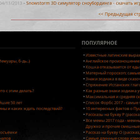
04/11/2013
-
Snowstorm 3D симулятор сноубординга - скачать иг
<< Предыдущая ст
ПОПУЛЯРНОЕ
Известные латинские выраж
емуары, б-дь..)
Английское произношение: 
Кошка отказывается от еды
Матерный гороскоп: самые
Знаки зодиака в виде сказ
Спряжение Испанских глаг
то с этим делать?
Как разные знаки зодиака 
Максимальная и средняя ск
йшие 50 лет
Список Форбс 2017 - самые
ны и каких ждать последствий?
10 интересных фактов о П
Рассказы на букву Р (расск
я
Все мемы 2017 года - мемн
Дружко и прочие смешные
тосъёмки
Рассказ на букву О (рассказ
оналов
Самые длинные слова изве