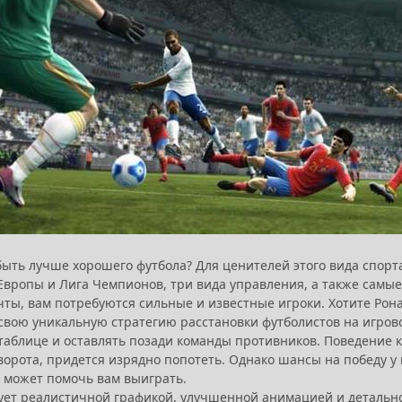
быть лучше хорошего футбола? Для ценителей этого вида спорта
а Европы и Лига Чемпионов, три вида управления, а также сам
ты, вам потребуются сильные и известные игроки. Хотите Ронал
свою уникальную стратегию расстановки футболистов на игров
таблице и оставлять позади команды противников. Поведение к
ворота, придется изрядно попотеть. Однако шансы на победу 
 может помочь вам выиграть.
ует реалистичной графикой, улучшенной анимацией и деталь