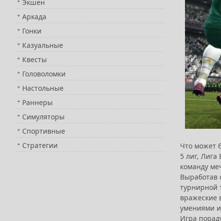
Экшен
Аркада
Гонки
Казуальные
Квесты
Головоломки
Настольные
Раннеры
Симуляторы
Спортивные
Стратегии
Что может 
5 лиг, Лиг
команду меч
Выработав 
турнирной 
вражеские 
умениями и
Игра порад