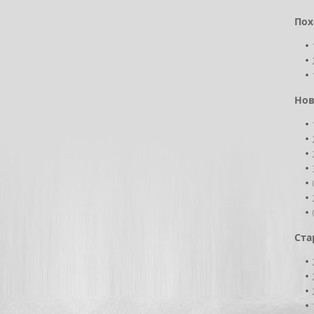
Пох
Нов
Ста