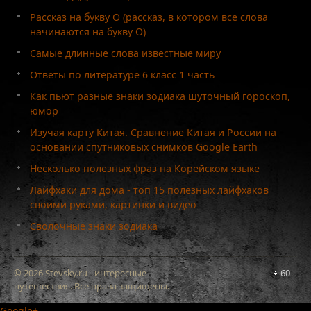
Рассказ на букву О (рассказ, в котором все слова
начинаются на букву О)
Самые длинные слова известные миру
Ответы по литературе 6 класс 1 часть
Как пьют разные знаки зодиака шуточный гороскоп,
юмор
Изучая карту Китая. Сравнение Китая и России на
основании спутниковых снимков Google Earth
Несколько полезных фраз на Корейском языке
Лайфхаки для дома - топ 15 полезных лайфхаков
своими руками, картинки и видео
Сволочные знаки зодиака
© 2026 Stevsky.ru - интересные
60
путешествия. Все права защищены.
Google+