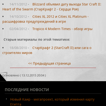
14/11/2012
-
Blizzard объявил дату выхода Star Craft II:
Heart of the Swarm (СтарКрафт 2 - Сердце Роя)
14/10/2012
-
Cities XL 2012 и Cities XL Platinum -
расшифровка предупреждений в игре
02/04/2012
-
Tropico 4 Modern Times - обзор игры
Старые материалы по этой тематике:
18/08/2010
-
СтарКрафт 2 (StarCraft II) или сага о
строителях миров
<< Предыдущая страница
Обновлено ( 13.12.2015 20:04 )
ПОСЛЕДНИЕ
НОВОСТИ
Новый Каир - мегапроект, который изменил карту
Египта