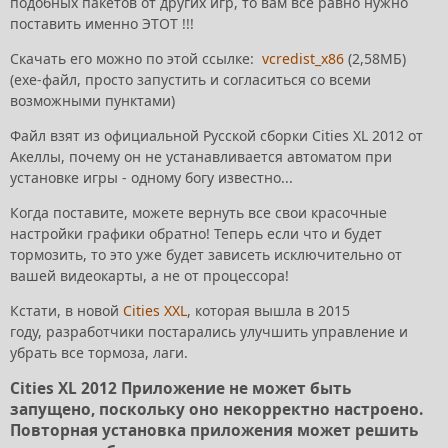
подобных пакетов от других игр, то вам всё равно нужно
поставить именно ЭТОТ !!!
Скачать его можно по этой ссылке:
vcredist_x86
(2,58МБ)
(exe-файл, просто запустить и согласиться со всеми
возможными пунктами)
Файл взят из официальной Русской сборки Cities XL 2012 от
Акеллы, почему он не устанавливается автоматом при
установке игры - одному богу известно...
Когда поставите, можете вернуть все свои красочные
настройки графики обратно! Теперь если что и будет
тормозить, то это уже будет зависеть исключительно от
вашей видеокарты, а не от процессора!
Кстати, в новой
Cities XX
L
, которая вышла в 2015
году, разработчики постарались улучшить управление и
убрать все тормоза, лаги.
Cities XL 2012 Приложение не может быть
запущено, поскольку оно некорректно настроено.
Повторная установка
приложения
может решить