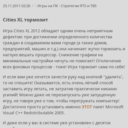
25.11.2011 02:26
Игры на ПК
-
Стратегии RTS и TBS
Cities XL тормозит
Игра Cities XL 2012 обладает одним очень неприятным
дефектом: при достижении определенного количества
граждан в создаваемом вами городе (а также домов,
предприятий, машин и т.д.) она начинает жутко тормозить и
наглухо вешать процессор. Снижение графики на
минимальные настройки ничуть не помогает! Отключение
всех фоновых процессов - тоже! Игра тормозит сама по себе!
И если вам уже хочется занести руку над кнопкой "удалить",
то не спешите! Оказывается, есть очень лёгкий способ
заставить игру летать, не затратив практически никаких
усилий! Можно даже не перезапускать уже запущенную
игру, не говоря уже о том, чтобы перегружать компьютер!
Достаточно просто установить именно
ЭТОТ
пакет Microsoft
Visual C++ Redistributable 2005.
И даже если у вас в системе уже установлен с десяток