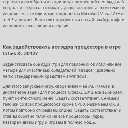
стремятся разобраться в причинах возникшей неполадки. А
она, как и следовало ожидать, довольно проста: в системе не
установлены те или иные компоненты Microsoft Visual C++ и
.net Framework. Вам стоит прогуляться на сайт майкрософт и
установить последние их версии.
Как задействовать все ядра процессора в игре
Cities XL 2012?
Задействовать оба ядра (три для поклонников AMD или все
четыре для счастливых обладателей "квадов") довольно
легко стандартными средствами Windows.
Для этого запускаем игру, сворачиваем её (ALT+TAB) и в
диспетчере задач для процесса CitiesXL_2012.exe выбираем
пункт контекстного меню "Задать соответствие". Снимаем
галочки со всех процессоров кроме CPU0, нажимаем OK, а
потом повторно открываем опцию "Задать соответствие" и
ставим обратно галочки на все процессоры (ядра).
Разворачиваем игру и играем в полную мощь.