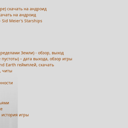
ope) скачать на андроид
скачать на андроид
 Sid Meier’s Starships
 пределами Земли) - обзор, выход
ие пустоты) – дата выхода, обзор игры
ond Earth геймплей, скачать
, читы
енности
зьями
хе
 – история игры