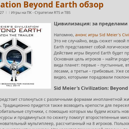
ization Beyond Earth обзор
:27
Игры на ПК
-
Стратегии RTS и TBS
Цивилизация: за пределами
Напомню,
анонс игры Sid Meier's Civi
Это не случайно, ведь сюжет новой 
Earth представляет собой логическое 
Действие игры Beyond Earth будет п
Основная цель игроков – найти родну
вида планет: первые – пустынные, в
лесами, а третьи – грибковые. Уже 
видео, которыми порадовали поклон
Sid Meier's Civilization: Beyond
редстоит столкнуться с различными формами инопланетной жиз
. Традиционно придется также возводить крепости для пересел
орбитальные спутники, с помощью которых мы будем искать нов
есурсы и продвинуться по сюжету помогут второстепенные мисс
вновательный мультиплеер, рассчитанный на 8 игроков. Пользо