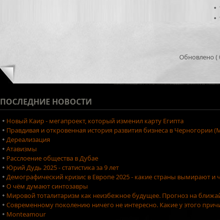
Обновлено ( 0
ПОСЛЕДНИЕ
НОВОСТИ
Новый Каир - мегапроект, который изменил карту Египта
Правдивая и откровенная история развития бизнеса в Черногории (М
Дереализация
Атавизмы
Расслоение общества в Дубае
Юрий Дудь 2025 - статистика за 9 лет
Демографический кризис в Европе 2025 - какие страны вымирают и ч
О чём думают синтозавры
Мировой тоталитаризм как неизбежное будущее. Прогноз на ближа
Современному поколению ничего не интересно. Какие у этого причи
Monteamour