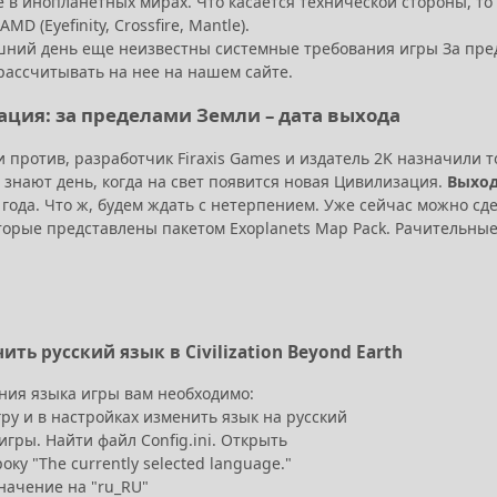
 в инопланетных мирах. Что касается технической стороны, т
MD (Eyefinity, Crossfire, Mantle).
шний день еще неизвестны системные требования игры За пред
рассчитывать на нее на нашем сайте.
ция: за пределами Земли – дата выхода
и против, разработчик Firaxis Games и издатель 2K назначили
 знают день, когда на свет появится новая Цивилизация.
Выход 
года. Что ж, будем ждать с нетерпением. Уже сейчас можно сд
оторые представлены пакетом Exoplanets Map Pack. Рачительны
ить русский язык в Civilization Beyond Earth
ния языка игры вам необходимо:
гру и в настройках изменить язык на русский
игры. Найти файл Config.ini. Открыть
року "The currently selected language."
начение на "ru_RU"