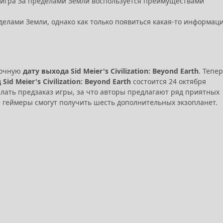
о игра За пределами Земли воспользуется преимуществами
елами Земли, однако как только появиться какая-то информаци
 точную
дату выхода Sid Meier's Civilization: Beyond Earth
. Тепе
Sid Meier's Civilization: Beyond Earth
состоится 24 октября
елать предзаказ игры, за что авторы предлагают ряд приятных
е геймеры смогут получить шесть дополнительных экзопланет.