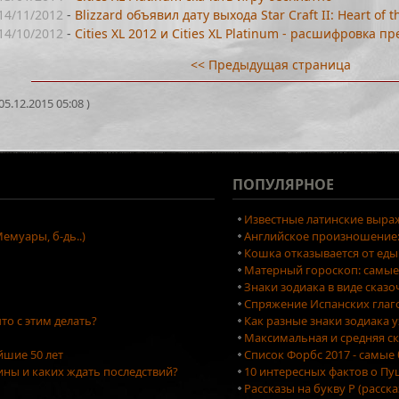
14/11/2012
-
Blizzard объявил дату выхода Star Craft II: Heart of
14/10/2012
-
Cities XL 2012 и Cities XL Platinum - расшифровка 
<< Предыдущая страница
5.12.2015 05:08 )
ПОПУЛЯРНОЕ
Известные латинские выраж
емуары, б-дь..)
Английское произношение: 
Кошка отказывается от еды
Матерный гороскоп: самые
Знаки зодиака в виде сказ
Спряжение Испанских глаг
то с этим делать?
Как разные знаки зодиака 
Максимальная и средняя ск
йшие 50 лет
Список Форбс 2017 - самые
ны и каких ждать последствий?
10 интересных фактов о П
Рассказы на букву Р (расск