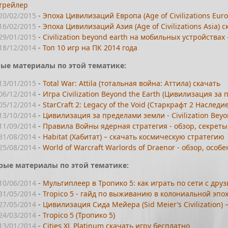
трейлер
20/02/2015
-
Эпоха Цивилизаций Европа (Age of Civilizations Eur
16/02/2015
-
Эпоха Цивилизаций Азия (Age of Civilizations Asia) 
29/01/2015
-
Civilization beyond earth на мобильных устройствах -
18/12/2014
-
Топ 10 игр на ПК 2014 года
ые материалы по этой тематике:
13/01/2015
-
Total War: Attila (тотальная война: Аттила) скачать
06/12/2014
-
Игра Civilization Beyond the Earth (Цивилизация за
05/12/2014
-
StarCraft 2: Legacy of the Void (Старкрафт 2 Наслед
13/10/2014
-
Цивилизация за пределами земли - Civilization Bey
11/09/2014
-
Правила Войны ядерная стратегия - обзор, секреты
31/08/2014
-
Habitat (Хабитат) – скачать космическую стратегию
25/08/2014
-
World of Warcraft Warlords of Draenor - обзор, особ
рые материалы по этой тематике:
10/06/2014
-
Мультиплеер в Тропико 5: как играть по сети с дру
31/05/2014
-
Tropico 5 - гайд по выживанию в колониальной эпо
27/05/2014
-
Цивилизация Сида Мейера (Sid Meier’s Civilization)
24/03/2014
-
Tropico 5 (Тропико 5)
13/01/2014
-
Cities XL Platinum скачать игру бесплатно