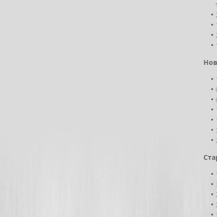
Нов
Ста