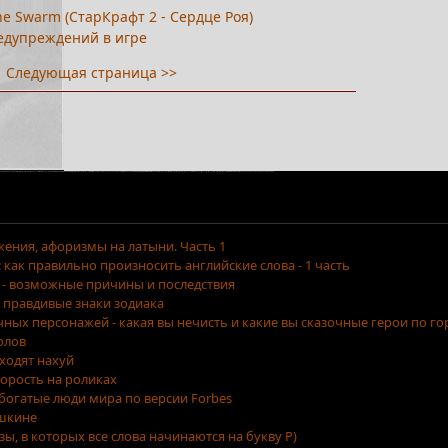
 the Swarm (СтарКрафт 2 - Сердце Роя)
предупреждений в игре
Следующая страница >>
ения, афоризмы на латыни. Часть 1
как правильно произносить английские слова - 1 часть
 - возможные причины и последствия
 правдивые знаки зодиака
очных персонажей - какая вы нечисть и какие вы сказочные герои по г
олов
уходят нахуй
орость на роликах
 богатые люди мира по версии Forbes
ушкине
азы, в которых все слова начинаются на букву Р)