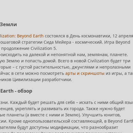
 Земли
lization: Beyond Earth
состоялся в День космонавтики, 12 апреля
пошаговой стратегии Сида Мейера - космический. Игра Beyond
продолжение Civilization 5.
роисходить на далекой и непонятной нам, землянам, планете.
ю Землю и попасть домой. Всего в новой Civilization будет три
торые – с густой растительностью, джунглями и непролазными
сейчас в сети можно посмотреть
арты и скриншоты
из игры, а т
ников Цивилизации разработчики.
 Earth - обзор
ни. Каждый будет решать для себя – искать с ними общий язы
енцев, укреплять и развивать их города. Также нужно будет
ые планеты (а вместе с ними и Землю). Улучшить юнитов,
ии. Кроме однопользовательской составляющей, в Beyond Eart
вателям будут доступны модификации, что разнообразит