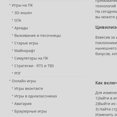
пребывание
Игры на ПК
технологий A
На сегодня
3D-экшен
вы можете 
GTA
Цивилиза
Аркады
Выживание и песочницы
Взвесив за 
поклонники
Старые игры
нынешнего 
Майнкрафт
бонусов, к
Симуляторы на ПК
Стратегии - RTS и TBS
РПГ
Онлайн игры
Как включ
Игры вконтакте
Для измене
Игры в одноклассниках
1)Зайти в и
2)Выйти из 
Аватария
3) Найти ст
Браузерные игры
Изменить з