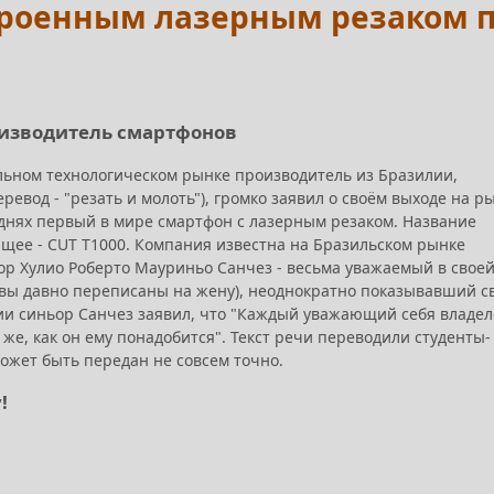
строенным лазерным резаком 
роизводитель смартфонов
льном технологическом рынке производитель из Бразилии,
еревод - "резать и молоть"), громко заявил о своём выходе на р
днях первый в мире смартфон с лазерным резаком. Название
ящее - CUT T1000. Компания известна на Бразильском рынке
ор Хулио Роберто Мауриньо Санчез - весьма уважаемый в свое
ивы давно переписаны на жену), неоднократно показывавший с
ии синьор Санчез заявил, что "Каждый уважающий себя владе
е, как он ему понадобится". Текст речи переводили студенты-
ожет быть передан не совсем точно.
!