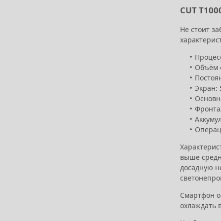
CUT T100
Не стоит з
характерис
Процесс
Объём 
Постоя
Экран: 
Основна
Фронта
Аккуму
Операци
Характерис
выше средне
досадную н
светонепро
Смартфон об
охлаждать 