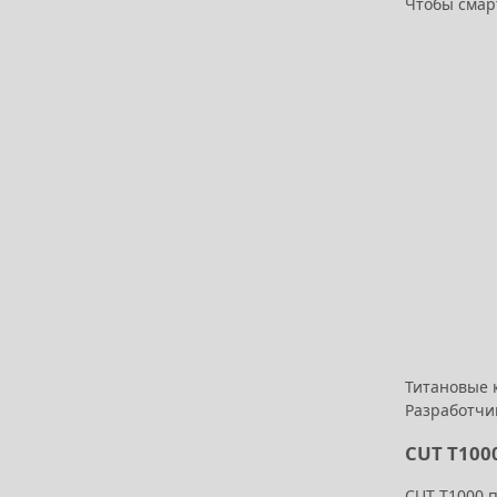
Чтобы смар
Титановые 
Разработчик
CUT T100
CUT T1000 п