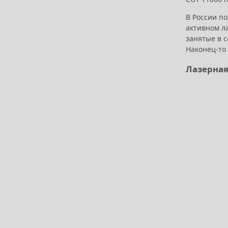
В России п
активном л
занятые в 
Наконец-то
Лазерная