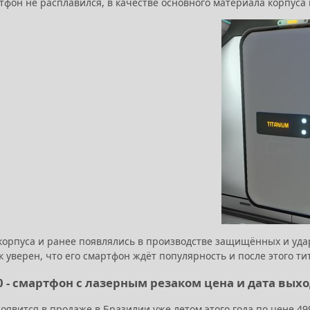
тфон не расплавился, в качестве основного материала корпуса 
корпуса и ранее появлялись в производстве защищённых и уда
 уверен, что его смартфон ждёт популярность и после этого ти
0 - смартфон с лазерным резаком цена и дата вых
оявится в продаже в Бразилии уже летом этого года по цене 49