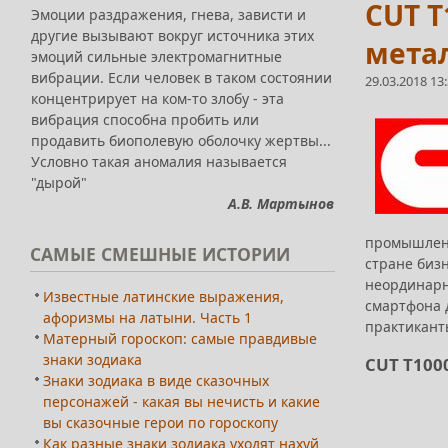
CUT T
Эмоции раздражения, гнева, зависти и
другие вызывают вокруг источника этих
метал
эмоций сильные электромагнитные
вибрации. Если человек в таком состоянии
29.03.2018 13
концентрирует на ком-то злобу - эта
вибрация способна пробить или
продавить биополевую оболочку жертвы...
Условно такая аномалия называется
"дырой"
А.В. Мартынов
промышленн
САМЫЕ
СМЕШНЫЕ ИСТОРИИ
стране биз
неординарн
Известные латинские выражения,
смартфона 
афоризмы на латыни. Часть 1
практикант
Матерный гороскоп: самые правдивые
знаки зодиака
CUT T100
Знаки зодиака в виде сказочных
персонажей - какая вы нечисть и какие
вы сказочные герои по гороскопу
Как разные знаки зодиака уходят нахуй