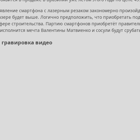
оявление смартфона с лазерным резаком закономерно произойдё
азере будет выше. Логично предположить, что приобретать подо
сфере строительства. Партию смартфонов приобретёт правител
 исполнится мечта Валентины Матвиенко и сосули будут срубат
 гравировка видео