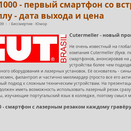
1000 - первый смартфон со в
лу - дата выхода и цена
:39
Бессмертие
-
Юмор
Cutermeller - новый п
Не очень известный на глоба
компания Cutermeller (букв. п
смартфонов, анонсировав на 
устройства более чем подход
ого оборудования и лазерных установок. Её основатель - синь
несмен, филантроп и частично миллиардер (просто все его акт
ый подход к сложным техническим устройствам. На презентац
должен иметь возможность использовать лазерный резак сразу ж
ы, изучающие португальский язык в колледже, поэтому смысл м
0 - смартфон с лазерным резаком каждому гравёру