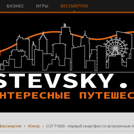
БИЗНЕС
ИГРЫ
БЕССМЕРТИЕ
Бессмертие
Юмор
CUT T1000 - первый смартфон со встроенным л