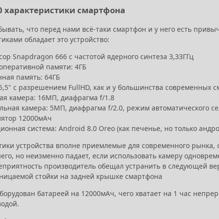
0 характеристики смартфона
абывать, что перед нами всё-таки смартфон и у него есть при
тиками обладает это устройство:
ор Snapdragon 666 с частотой ядерного синтеза 3,33ГГц
оперативной памяти: 4ГБ
нная память: 64ГБ
5,5" с разрешением FullHD, как и у большинства современных 
я камера: 16МП, диафрагма f/1.8
льная камера: 5МП, диафрагма f/2.0, режим автоматического с
лятор 12000мАч
онная система: Android 8.0 Oreo (как печенье, но только андро
тики устройства вполне приемлемые для современного рынка, 
го, но неизменно падает, если использовать камеру одновреме
еприятность производитель обещал устранить в следующей ве
ницаемой стойки на задней крышке смартфона
орудован батареей на 12000мАч, чего хватает на 1 час непрер
водой.