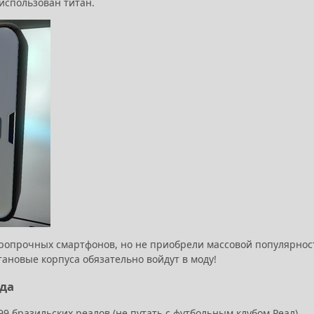
использован титан.
ропрочных смартфонов, но не приобрели массовой популярнос
тановые корпуса обязательно войдут в моду!
ода
99 бразильских реалов (не путать с футбольным клубом Реал)